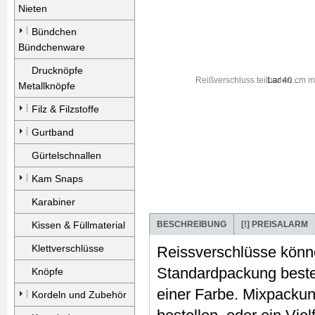
Nieten
Bündchen
Bündchenware
Drucknöpfe
Laden...
Metallknöpfe
Filz & Filzstoffe
Gurtband
Gürtelschnallen
Kam Snaps
Karabiner
Kissen & Füllmaterial
BESCHREIBUNG
[!] PREISALARM
Klettverschlüsse
Reissverschlüsse könn
Standardpackung bestel
Knöpfe
einer Farbe. Mixpacku
Kordeln und Zubehör