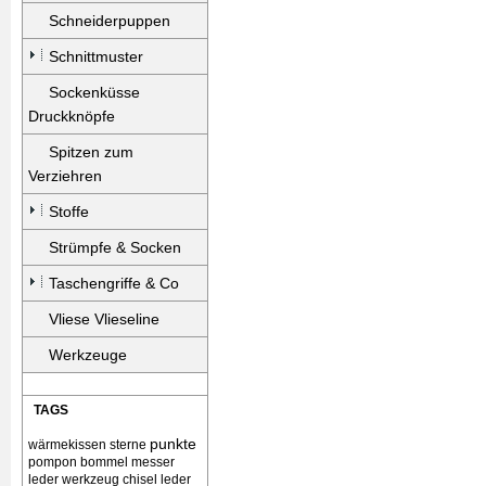
Schneiderpuppen
Schnittmuster
Sockenküsse
Druckknöpfe
Spitzen zum
Verziehren
Stoffe
Strümpfe & Socken
Taschengriffe & Co
Vliese Vlieseline
Werkzeuge
TAGS
punkte
wärmekissen
sterne
pompon bommel
messer
leder werkzeug chisel
leder