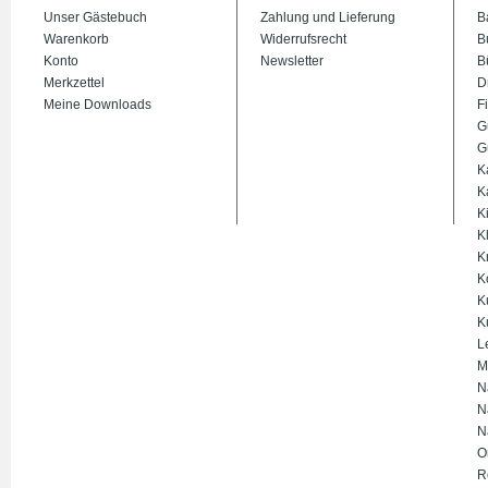
Unser Gästebuch
Zahlung und Lieferung
B
Warenkorb
Widerrufsrecht
B
Konto
Newsletter
B
Merkzettel
D
Meine Downloads
Fi
G
G
K
K
K
K
K
K
K
K
L
M
N
N
N
O
R