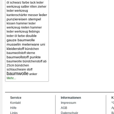
öl schwarz farbe lack
leder
werkzeug sattler rillen zieher
leder werkzeug
leder
kantenschärfer messer
punziereisen stempel
kissen
hammer leder
werkzeug nieten
hammer
leder werkzeug
fiebings
double
leder öl farbe
gauze baumwolle
musselin meterware uni
kleiderstoff
bündchen
baumwollstoff sterne
baumwollstoff punkte
baumwolle bündchenstoff ab
25cm bündchen
schlauchware stoff
baumwolle
anker
Mehr...
Service
Informationen
K
Kontakt
Impressum
*
Hilfe
AGB
A
Links
Datenschutz
B