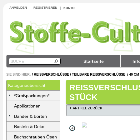
ANMELDEN
REGISTRIEREN
KONTO
Startseite
Inf
SUCHE
SIE SIND HIER:
/
REISSVERSCHLÜSSE
/
TEILBARE REISSVERSCHLÜSSE
/
40 CM
Kategorieübersicht
REISSVERSCHLUSS
TÜCK
*Großpackungen*
Applikationen
ARTIKEL ZURÜCK
Bänder & Borten
Basteln & Deko
Buchschrauben Ösen