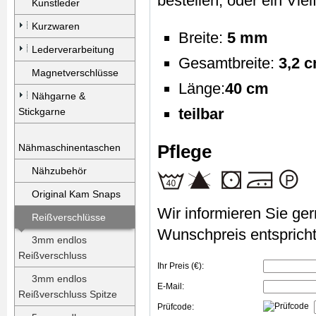
bestellen, oder ein Viel
Kunstleder
Kurzwaren
Breite:
5 mm
Lederverarbeitung
Gesamtbreite:
3,2 
Magnetverschlüsse
Länge:
40 cm
Nähgarne &
teilbar
Stickgarne
Pflege
Nähmaschinentaschen
Nähzubehör
Original Kam Snaps
Wir informieren Sie gern
Reißverschlüsse
Wunschpreis entspricht
3mm endlos
Reißverschluss
Ihr Preis (€):
3mm endlos
E-Mail:
Reißverschluss Spitze
Prüfcode: