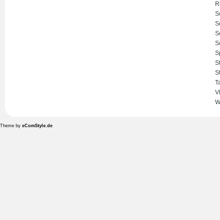
R
S
S
S
S
S
S
S
T
V
W
Theme by
eComStyle.de