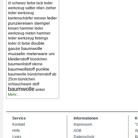
öl schwarz farbe lack
leder
werkzeug sattler rillen zieher
leder werkzeug
leder
kantenschärfer messer
punziereisen stempel
kissen
hammer leder
werkzeug nieten
hammer
leder werkzeug
fiebings
double
leder öl farbe
gauze baumwolle
musselin meterware uni
kleiderstoff
bündchen
baumwollstoff sterne
baumwollstoff punkte
baumwolle bündchenstoff ab
25cm bündchen
schlauchware stoff
baumwolle
anker
Mehr...
Service
Informationen
K
Kontakt
Impressum
*
Hilfe
AGB
A
Links
Datenschutz
B