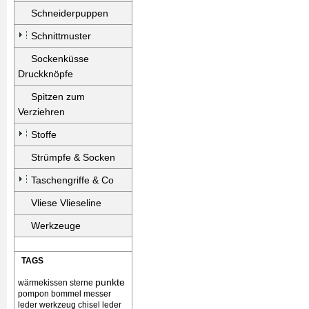
Schneiderpuppen
Schnittmuster
Sockenküsse
Druckknöpfe
Spitzen zum
Verziehren
Stoffe
Strümpfe & Socken
Taschengriffe & Co
Vliese Vlieseline
Werkzeuge
TAGS
punkte
wärmekissen
sterne
pompon bommel
messer
leder werkzeug chisel
leder