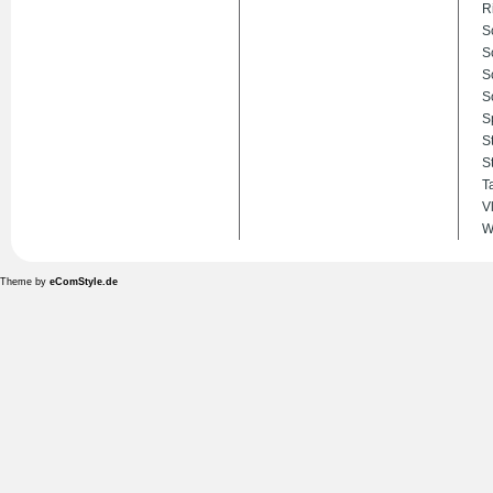
R
S
S
S
S
S
S
S
T
V
W
Theme by
eComStyle.de