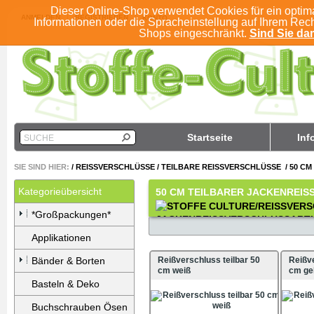
Dieser Online-Shop verwendet Cookies für ein optim
ANMELDEN
REGISTRIEREN
KONTO
Informationen oder die Spracheinstellung auf Ihrem Rec
Shops eingeschränkt.
Sind Sie dam
Startseite
Inf
SUCHE
SIE SIND HIER:
/
REISSVERSCHLÜSSE
/
TEILBARE REISSVERSCHLÜSSE
/
50 CM
Kategorieübersicht
50 CM TEILBARER JACKENREI
*Großpackungen*
Applikationen
Bänder & Borten
Reißverschluss teilbar 50
Reißve
cm weiß
cm ge
Basteln & Deko
Buchschrauben Ösen