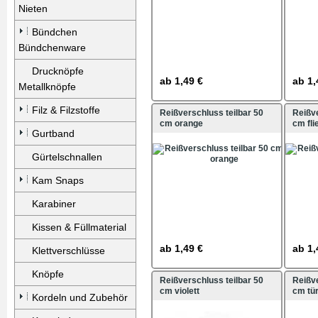
Nieten
Bündchen
Bündchenware
Drucknöpfe
ab
1,49 €
ab
1,
Metallknöpfe
Filz & Filzstoffe
Reißverschluss teilbar 50
Reißve
cm orange
cm fli
Gurtband
Gürtelschnallen
Kam Snaps
Karabiner
Kissen & Füllmaterial
ab
1,49 €
ab
1,
Klettverschlüsse
Knöpfe
Reißverschluss teilbar 50
Reißve
cm violett
cm tür
Kordeln und Zubehör