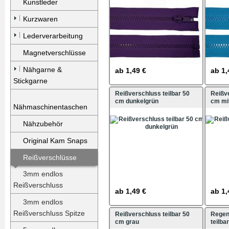
Kunstleder
Kurzwaren
Lederverarbeitung
Magnetverschlüsse
Nähgarne &
ab
1,49 €
ab
1,
Stickgarne
Reißverschluss teilbar 50
Reißve
cm dunkelgrün
cm mi
Nähmaschinentaschen
Nähzubehör
Original Kam Snaps
Reißverschlüsse
3mm endlos
Reißverschluss
ab
1,49 €
ab
1,
3mm endlos
Reißverschluss Spitze
Reißverschluss teilbar 50
Regen
cm grau
teilba