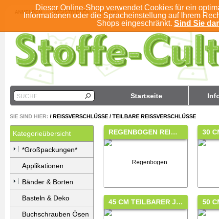
Dieser Online-Shop verwendet Cookies für ein optim
ANMELDEN
REGISTRIEREN
KONTO
Informationen oder die Spracheinstellung auf Ihrem Rec
Shops eingeschränkt.
Sind Sie dam
Startseite
Inf
SUCHE
SIE SIND HIER:
/
REISSVERSCHLÜSSE
/
TEILBARE REISSVERSCHLÜSSE
REGENBOGEN REI…
30 C
Kategorieübersicht
*Großpackungen*
Applikationen
Bänder & Borten
Basteln & Deko
45 CM TEILBARER J…
50 C
Buchschrauben Ösen