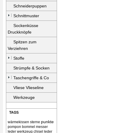
Schneiderpuppen
Schnittmuster
Sockenküsse
Druckknöpfe
Spitzen zum
Verziehren
Stoffe
Strümpfe & Socken
Taschengriffe & Co
Vliese Vlieseline
Werkzeuge
TAGS
punkte
wärmekissen
sterne
pompon bommel
messer
leder werkzeug chisel
leder