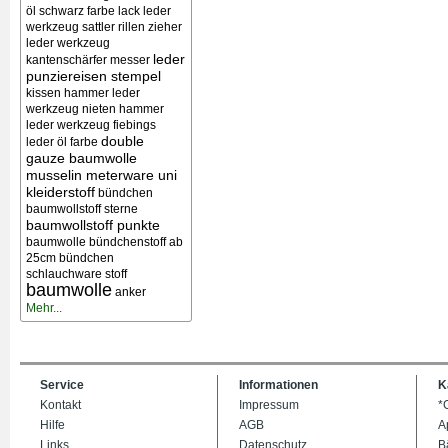
öl schwarz farbe lack
leder
werkzeug sattler rillen zieher
leder werkzeug
leder
kantenschärfer messer
punziereisen stempel
kissen
hammer leder
werkzeug nieten
hammer
leder werkzeug
fiebings
double
leder öl farbe
gauze baumwolle
musselin meterware uni
kleiderstoff
bündchen
baumwollstoff sterne
baumwollstoff punkte
baumwolle bündchenstoff ab
25cm bündchen
schlauchware stoff
baumwolle
anker
Mehr...
Service
Informationen
K
Kontakt
Impressum
*
Hilfe
AGB
A
Links
Datenschutz
B