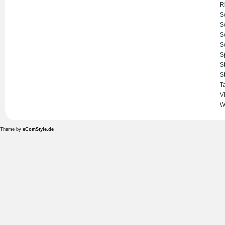
R
S
S
S
S
S
S
S
T
V
W
Theme by
eComStyle.de