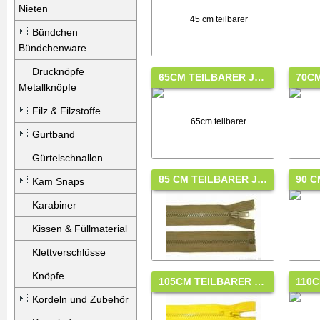
Nieten
Bündchen
Bündchenware
Drucknöpfe
65CM TEILBARER J…
70C
Metallknöpfe
Filz & Filzstoffe
Gurtband
Gürtelschnallen
85 CM TEILBARER J…
90 C
Kam Snaps
Karabiner
Kissen & Füllmaterial
Klettverschlüsse
Knöpfe
105CM TEILBARER …
110
Kordeln und Zubehör