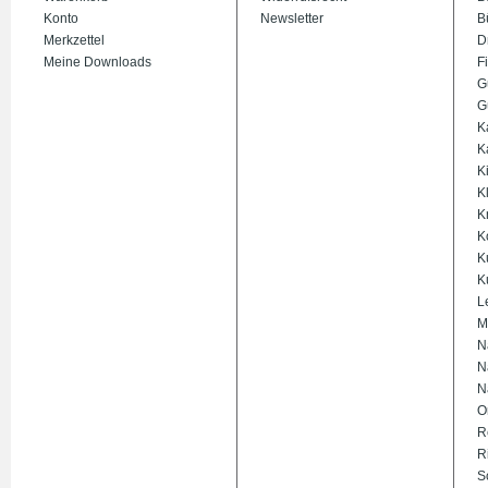
Konto
Newsletter
B
Merkzettel
D
Meine Downloads
Fi
G
G
K
K
K
K
K
K
K
K
L
M
N
N
N
O
R
R
S