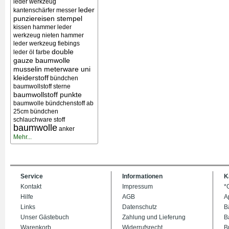
leder werkzeug
leder
kantenschärfer messer
punziereisen stempel
kissen
hammer leder
werkzeug nieten
hammer
leder werkzeug
fiebings
double
leder öl farbe
gauze baumwolle
musselin meterware uni
kleiderstoff
bündchen
baumwollstoff sterne
baumwollstoff punkte
baumwolle bündchenstoff ab
25cm bündchen
schlauchware stoff
baumwolle
anker
Mehr...
Service
Informationen
K
Kontakt
Impressum
*
Hilfe
AGB
A
Links
Datenschutz
B
Unser Gästebuch
Zahlung und Lieferung
B
Warenkorb
Widerrufsrecht
B