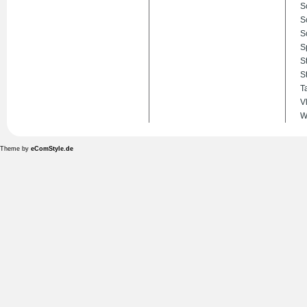
S
S
S
S
S
S
T
V
W
Theme by
eComStyle.de