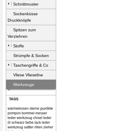
Schnittmuster
Sockenküsse
Druckknöpfe
Spitzen zum
Verziehren
Stoffe
Strümpfe & Socken
Taschengriffe & Co
Vliese Vlieseline
Werkzeuge
TAGS
punkte
wärmekissen
sterne
pompon bommel
messer
leder werkzeug chisel
leder
öl schwarz farbe lack
leder
werkzeug sattler rillen zieher