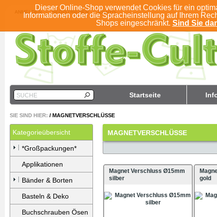
Dieser Online-Shop verwendet Cookies für ein optim
ANMELDEN
REGISTRIEREN
KONTO
Informationen oder die Spracheinstellung auf Ihrem Rec
Shops eingeschränkt.
Sind Sie dam
Startseite
Inf
SUCHE
SIE SIND HIER:
/
MAGNETVERSCHLÜSSE
Kategorieübersicht
MAGNETVERSCHLÜSSE
*Großpackungen*
Applikationen
Magnet Verschluss Ø15mm
Magne
silber
gold
Bänder & Borten
Basteln & Deko
Buchschrauben Ösen