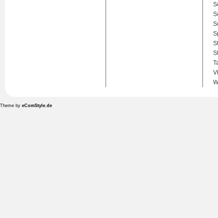
S
S
S
S
S
S
T
V
W
Theme by
eComStyle.de