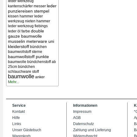
leder werkzeug
leder
kantenschärfer messer
punziereisen stempel
kissen
hammer leder
werkzeug nieten
hammer
leder werkzeug
fiebings
double
leder öl farbe
gauze baumwolle
musselin meterware uni
kleiderstoff
bündchen
baumwollstoff sterne
baumwollstoff punkte
baumwolle bündchenstoff ab
25cm bündchen
schlauchware stoff
baumwolle
anker
Mehr...
Service
Informationen
K
Kontakt
Impressum
*
Hilfe
AGB
A
Links
Datenschutz
B
Unser Gästebuch
Zahlung und Lieferung
B
Warenkorb
Widerrufsrecht
B