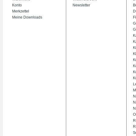
Konto
Newsletter
B
Merkzettel
D
Meine Downloads
Fi
G
G
K
K
K
K
K
K
K
K
L
M
N
N
N
O
R
R
S