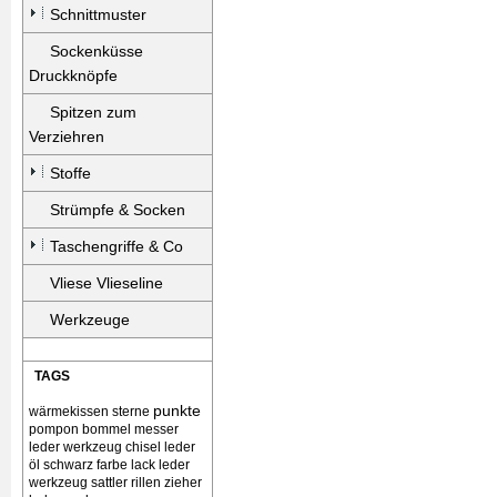
Schnittmuster
Sockenküsse
Druckknöpfe
Spitzen zum
Verziehren
Stoffe
Strümpfe & Socken
Taschengriffe & Co
Vliese Vlieseline
Werkzeuge
TAGS
punkte
wärmekissen
sterne
pompon bommel
messer
leder werkzeug chisel
leder
öl schwarz farbe lack
leder
werkzeug sattler rillen zieher