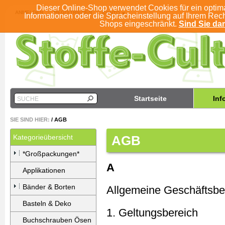
Dieser Online-Shop verwendet Cookies für ein optim
ANMELDEN
REGISTRIEREN
KONTO
Informationen oder die Spracheinstellung auf Ihrem Rec
Shops eingeschränkt.
Sind Sie dam
Startseite
Inf
SUCHE
SIE SIND HIER:
/
AGB
Kategorieübersicht
AGB
*Großpackungen*
A
Applikationen
Bänder & Borten
Allgemeine Geschäftsb
Basteln & Deko
1. Geltungsbereich
Buchschrauben Ösen