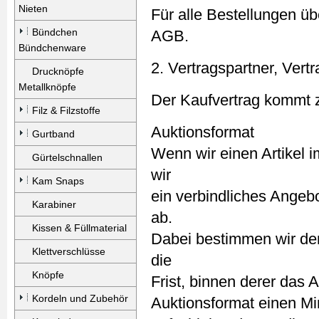
Nieten
Für alle Bestellungen ü
Bündchen
AGB.
Bündchenware
2. Vertragspartner, Vert
Drucknöpfe
Metallknöpfe
Der Kaufvertrag kommt z
Filz & Filzstoffe
Auktionsformat
Gurtband
Wenn wir einen Artikel i
Gürtelschnallen
wir
Kam Snaps
ein verbindliches Angeb
Karabiner
ab.
Kissen & Füllmaterial
Dabei bestimmen wir den
Klettverschlüsse
die
Knöpfe
Frist, binnen derer da
Kordeln und Zubehör
Auktionsformat einen Min