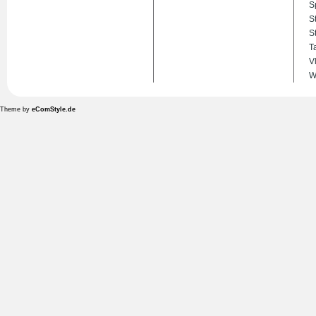
S
S
S
T
V
W
Theme by
eComStyle.de