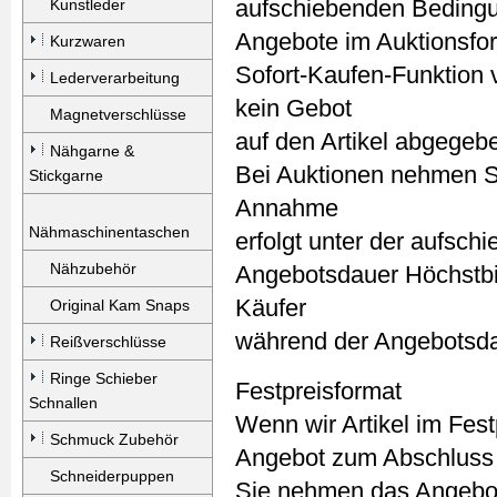
aufschiebenden Bedingun
Kunstleder
Angebote im Auktionsfor
Kurzwaren
Sofort-Kaufen-Funktion 
Lederverarbeitung
kein Gebot
Magnetverschlüsse
auf den Artikel abgegebe
Nähgarne &
Bei Auktionen nehmen S
Stickgarne
Annahme
Nähmaschinentaschen
erfolgt unter der aufsc
Nähzubehör
Angebotsdauer Höchstbie
Käufer
Original Kam Snaps
während der Angebotsda
Reißverschlüsse
Ringe Schieber
Festpreisformat
Schnallen
Wenn wir Artikel im Fest
Schmuck Zubehör
Angebot zum Abschluss e
Schneiderpuppen
Sie nehmen das Angebot 