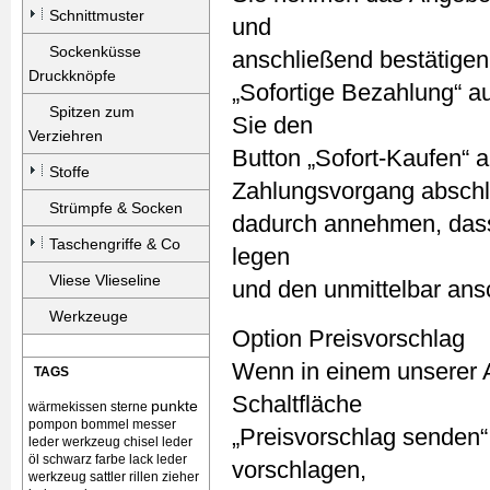
Schnittmuster
und
Sockenküsse
anschließend bestätigen.
Druckknöpfe
„Sofortige Bezahlung“ 
Spitzen zum
Sie den
Verziehren
Button „Sofort-Kaufen“ 
Stoffe
Zahlungsvorgang abschli
Strümpfe & Socken
dadurch annehmen, dass 
Taschengriffe & Co
legen
Vliese Vlieseline
und den unmittelbar an
Werkzeuge
Option Preisvorschlag
Wenn in einem unserer 
TAGS
Schaltfläche
punkte
wärmekissen
sterne
pompon bommel
messer
„Preisvorschlag senden“
leder werkzeug chisel
leder
öl schwarz farbe lack
leder
vorschlagen,
werkzeug sattler rillen zieher