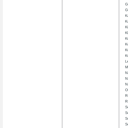
G
G
K
K
K
K
K
K
K
K
L
M
N
N
N
O
R
R
S
S
S
S