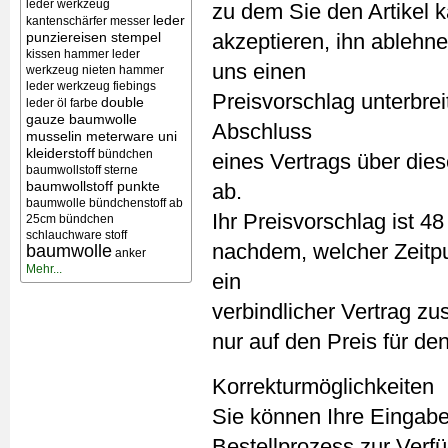
leder werkzeug
zu dem Sie den Artikel 
leder
kantenschärfer messer
punziereisen stempel
akzeptieren, ihn ablehn
kissen
hammer leder
uns einen
werkzeug nieten
hammer
leder werkzeug
fiebings
Preisvorschlag unterbre
double
leder öl farbe
gauze baumwolle
Abschluss
musselin meterware uni
kleiderstoff
bündchen
eines Vertrags über die
baumwollstoff sterne
baumwollstoff punkte
ab.
baumwolle bündchenstoff ab
Ihr Preisvorschlag ist 4
25cm bündchen
schlauchware stoff
nachdem, welcher Zeitpu
baumwolle
anker
Mehr...
ein
verbindlicher Vertrag zu
nur auf den Preis für de
Korrekturmöglichkeiten
Sie können Ihre Eingabe
Bestellprozess zur Verfü