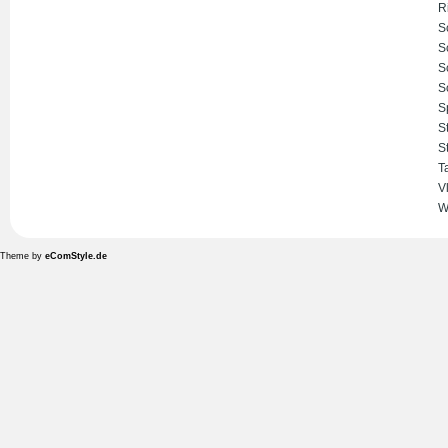
R
S
S
S
S
S
S
S
T
V
W
Theme by
eComStyle.de