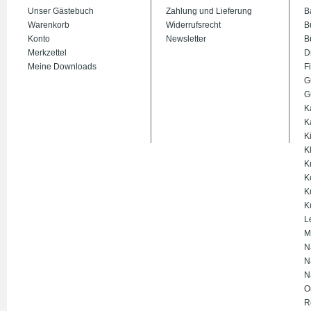
Unser Gästebuch
Zahlung und Lieferung
B
Warenkorb
Widerrufsrecht
B
Konto
Newsletter
B
Merkzettel
D
Meine Downloads
Fi
G
G
K
K
K
K
K
K
K
K
L
M
N
N
N
O
R