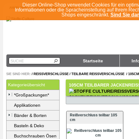
Dieser Online-Shop verwendet Cookies für ein optim
ANMELDEN
REGISTRIEREN
KONTO
Informationen oder die Spracheinstellung auf Ihrem Rec
Shops eingeschränkt.
Sind Sie dam
Startseite
Inf
SUCHE
SIE SIND HIER:
/
REISSVERSCHLÜSSE
/
TEILBARE REISSVERSCHLÜSSE
/
105CM
Kategorieübersicht
105CM TEILBARER JACKENREI
*Großpackungen*
Applikationen
Bänder & Borten
Reißverschluss teilbar 105
cm
Basteln & Deko
Buchschrauben Ösen