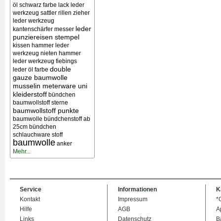
öl schwarz farbe lack
leder
werkzeug sattler rillen zieher
leder werkzeug
leder
kantenschärfer messer
punziereisen stempel
kissen
hammer leder
werkzeug nieten
hammer
leder werkzeug
fiebings
double
leder öl farbe
gauze baumwolle
musselin meterware uni
kleiderstoff
bündchen
baumwollstoff sterne
baumwollstoff punkte
baumwolle bündchenstoff ab
25cm bündchen
schlauchware stoff
baumwolle
anker
Mehr...
Service
Informationen
K
Kontakt
Impressum
*
Hilfe
AGB
A
Links
Datenschutz
B