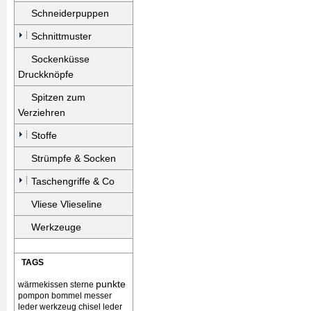
Schneiderpuppen
Schnittmuster
Sockenküsse
Druckknöpfe
Spitzen zum
Verziehren
Stoffe
Strümpfe & Socken
Taschengriffe & Co
Vliese Vlieseline
Werkzeuge
TAGS
punkte
wärmekissen
sterne
pompon bommel
messer
leder werkzeug chisel
leder