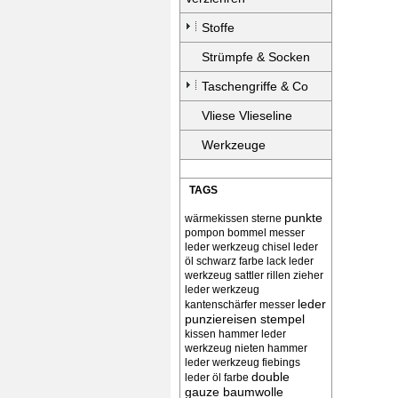
Stoffe
Strümpfe & Socken
Taschengriffe & Co
Vliese Vlieseline
Werkzeuge
TAGS
punkte
wärmekissen
sterne
pompon bommel
messer
leder werkzeug chisel
leder
öl schwarz farbe lack
leder
werkzeug sattler rillen zieher
leder werkzeug
leder
kantenschärfer messer
punziereisen stempel
kissen
hammer leder
werkzeug nieten
hammer
leder werkzeug
fiebings
double
leder öl farbe
gauze baumwolle