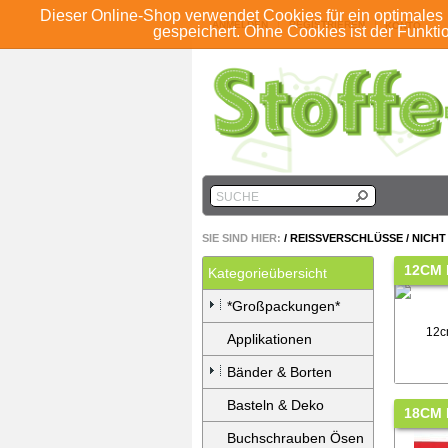
Dieser Online-Shop verwendet Cookies für ein optimales 
ANMELDEN
REGISTRIEREN
KONTO
gespeichert. Ohne Cookies ist der Funkt
SUCHE
SIE SIND HIER:
/
REISSVERSCHLÜSSE
/
NICHT
12CM 
Kategorieübersicht
*Großpackungen*
Applikationen
Bänder & Borten
Basteln & Deko
18CM 
Buchschrauben Ösen