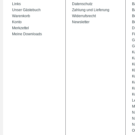
Links
Datenschutz
B
Unser Gästebuch
Zahlung und Lieferung
B
Warenkorb
Widerrufsrecht
B
Konto
Newsletter
B
Merkzettel
D
Meine Downloads
Fi
G
G
K
K
K
K
K
K
K
K
L
M
N
N
N
O