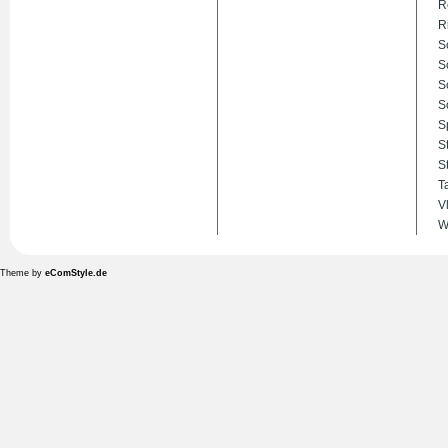
R
R
S
S
S
S
S
S
S
T
V
W
Theme by
eComStyle.de