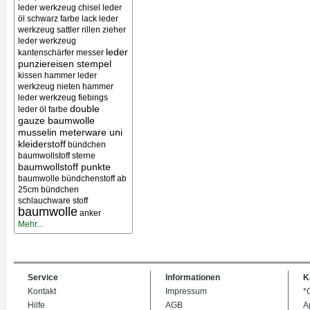
leder werkzeug chisel
leder
öl schwarz farbe lack
leder
werkzeug sattler rillen zieher
leder werkzeug
leder
kantenschärfer messer
punziereisen stempel
kissen
hammer leder
werkzeug nieten
hammer
leder werkzeug
fiebings
double
leder öl farbe
gauze baumwolle
musselin meterware uni
kleiderstoff
bündchen
baumwollstoff sterne
baumwollstoff punkte
baumwolle bündchenstoff ab
25cm bündchen
schlauchware stoff
baumwolle
anker
Mehr...
Service
Informationen
K
Kontakt
Impressum
*
Hilfe
AGB
A