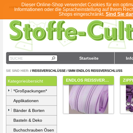
Dieser Online-Shop verwendet Cookies für ein optim
ANMELDEN
REGISTRIEREN
KONTO
Informationen oder die Spracheinstellung auf Ihrem Rec
Shops eingeschränkt.
Sind Sie dam
Startseite
Inf
SUCHE
SIE SIND HIER:
/
REISSVERSCHLÜSSE
/
5MM ENDLOS REISSVERSCHLUSS
ENDLOS REISSVER…
ZIP
Kategorieübersicht
*Großpackungen*
Applikationen
Bänder & Borten
Basteln & Deko
Buchschrauben Ösen