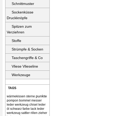
Schnittmuster
Sockenküsse
Druckknöpfe
Spitzen zum
Verziehren
Stoffe
Strümpfe & Socken
Taschengriffe & Co
Vliese Vlieseline
Werkzeuge
TAGS
punkte
wärmekissen
sterne
pompon bommel
messer
leder werkzeug chisel
leder
öl schwarz farbe lack
leder
werkzeug sattler rillen zieher