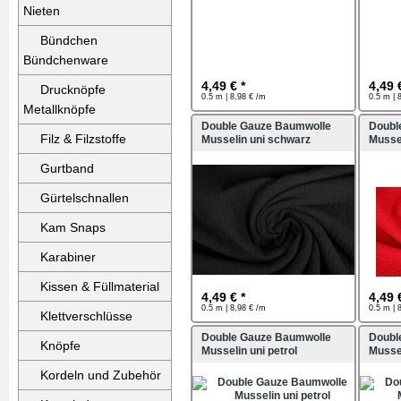
Nieten
Bündchen
Bündchenware
4,49 € *
4,49 
Drucknöpfe
0.5 m | 8,98 € /m
0.5 m | 
Metallknöpfe
Double Gauze Baumwolle
Doubl
Filz & Filzstoffe
Musselin uni schwarz
Mussel
Gurtband
Gürtelschnallen
Kam Snaps
Karabiner
Kissen & Füllmaterial
4,49 € *
4,49 
0.5 m | 8,98 € /m
0.5 m | 
Klettverschlüsse
Double Gauze Baumwolle
Doubl
Knöpfe
Musselin uni petrol
Mussel
Kordeln und Zubehör