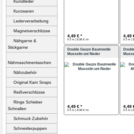
Kunstleder
Kurzwaren
Lederverarbeitung
Magnetverschlüsse
4,49 € *
4,49 
0.5 m | 8,98 € /m
0.5 m | 
Nähgarne &
Stickgarne
Double Gauze Baumwolle
Doubl
Musselin uni flieder
Mussel
Nähmaschinentaschen
Nähzubehör
Original Kam Snaps
Reißverschlüsse
Ringe Schieber
4,49 € *
4,49 
Schnallen
0.5 m | 8,98 € /m
0.5 m | 
Schmuck Zubehör
Schneiderpuppen