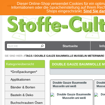
Dieser Online-Shop verwendet Cookies für ein optim
ANMELDEN
REGISTRIEREN
KONTO
Informationen oder die Spracheinstellung auf Ihrem Rec
Shops eingeschränkt.
Sind Sie dam
Startseite
Inf
SUCHE
SIE SIND HIER:
/
TAGS
/
DOUBLE GAUZE BAUMWOLLE MUSSELIN METERWARE 
Kategorieübersicht
DOUBLE GAUZE BAUMWOLLE MU
*Großpackungen*
Applikationen
Double Gauze Baumwolle
Doubl
Musselin uni weiß
Mussel
Bänder & Borten
Basteln & Deko
Buchschrauben Ösen