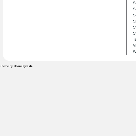
S
S
S
S
S
S
T
V
W
Theme by
eComStyle.de