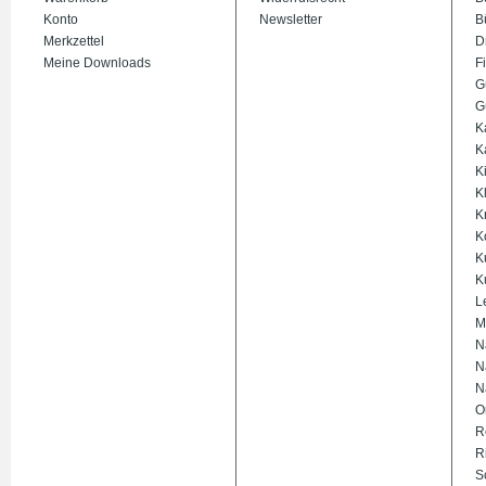
Konto
Newsletter
B
Merkzettel
D
Meine Downloads
Fi
G
G
K
K
K
K
K
K
K
K
L
M
N
N
N
O
R
R
S