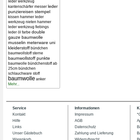
leder werkzeug
leder
kantenschärfer messer
punziereisen stempel
kissen
hammer leder
werkzeug nieten
hammer
leder werkzeug
fiebings
double
leder öl farbe
gauze baumwolle
musselin meterware uni
kleiderstoff
bündchen
baumwollstoff sterne
baumwollstoff punkte
baumwolle bündchenstoff ab
25cm bündchen
schlauchware stoff
baumwolle
anker
Mehr...
Service
Informationen
K
Kontakt
Impressum
*
Hilfe
AGB
A
Links
Datenschutz
B
Unser Gästebuch
Zahlung und Lieferung
B
Warenkorb
Widerrufsrecht
B