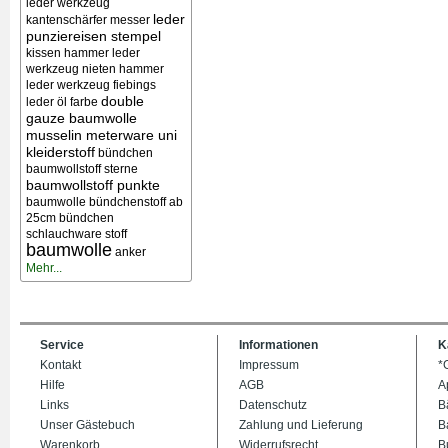
leder werkzeug
leder
kantenschärfer messer
punziereisen stempel
kissen
hammer leder
werkzeug nieten
hammer
leder werkzeug
fiebings
double
leder öl farbe
gauze baumwolle
musselin meterware uni
kleiderstoff
bündchen
baumwollstoff sterne
baumwollstoff punkte
baumwolle bündchenstoff ab
25cm bündchen
schlauchware stoff
baumwolle
anker
Mehr...
Service
Informationen
K
Kontakt
Impressum
*
Hilfe
AGB
A
Links
Datenschutz
B
Unser Gästebuch
Zahlung und Lieferung
B
Warenkorb
Widerrufsrecht
B