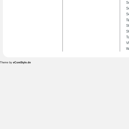
S
S
S
S
S
S
T
V
W
Theme by
eComStyle.de