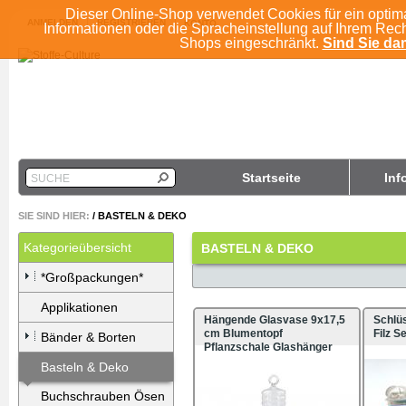
Dieser Online-Shop verwendet Cookies für ein optim
ANMELDEN
REGISTRIEREN
KONTO
Informationen oder die Spracheinstellung auf Ihrem Rec
Shops eingeschränkt.
Sind Sie dam
Startseite
Inf
SUCHE
SIE SIND HIER:
/
BASTELN & DEKO
Kategorieübersicht
BASTELN & DEKO
*Großpackungen*
Applikationen
Hängende Glasvase 9x17,5
Schlü
cm Blumentopf
Filz Se
Bänder & Borten
Pflanzschale Glashänger
Basteln & Deko
Buchschrauben Ösen