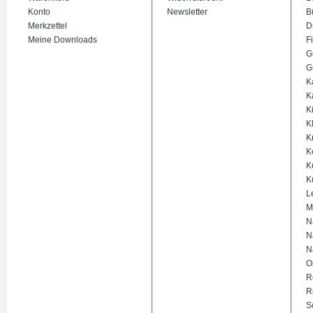
Konto
Newsletter
B
Merkzettel
D
Meine Downloads
Fi
G
G
K
K
K
K
K
K
K
K
L
M
N
N
N
O
R
R
S