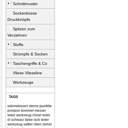
Schnittmuster
Sockenküsse
Druckknöpfe
Spitzen zum
Verziehren
Stoffe
Strümpfe & Socken
Taschengriffe & Co
Vliese Vlieseline
Werkzeuge
TAGS
punkte
wärmekissen
sterne
pompon bommel
messer
leder werkzeug chisel
leder
öl schwarz farbe lack
leder
werkzeug sattler rillen zieher