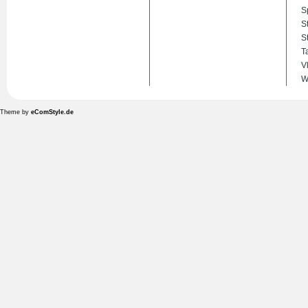
S
S
S
T
V
W
Theme by
eComStyle.de