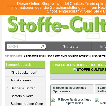
Dieser Online-Shop verwendet Cookies für ein optim
ANMELDEN
REGISTRIEREN
KONTO
Informationen oder die Spracheinstellung auf Ihrem Rec
Shops eingeschränkt.
Sind Sie dam
Startseite
Inf
SUCHE
SIE SIND HIER:
/
REISSVERSCHLÜSSE
/
3MM ENDLOS REISSVERSCHLUSS SPITZE
Kategorieübersicht
3MM ENDLOS REISSVERSCHLUSS
*Großpackungen*
Applikationen
Bänder & Borten
5 Zipper Reißverschluss
5 Zipp
Spitze weiss
Reißv
Basteln & Deko
Buchschrauben Ösen