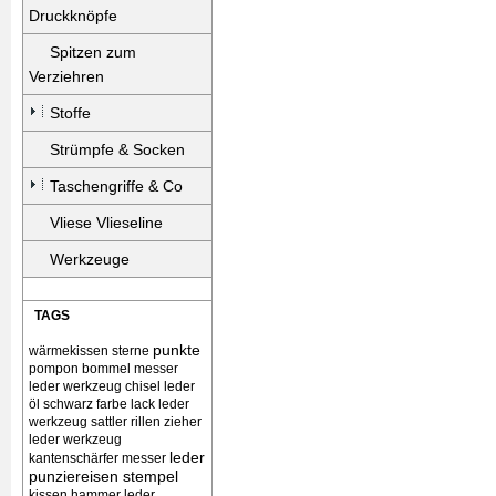
Druckknöpfe
Spitzen zum
Verziehren
Stoffe
Strümpfe & Socken
Taschengriffe & Co
Vliese Vlieseline
Werkzeuge
TAGS
punkte
wärmekissen
sterne
pompon bommel
messer
leder werkzeug chisel
leder
öl schwarz farbe lack
leder
werkzeug sattler rillen zieher
leder werkzeug
leder
kantenschärfer messer
punziereisen stempel
kissen
hammer leder