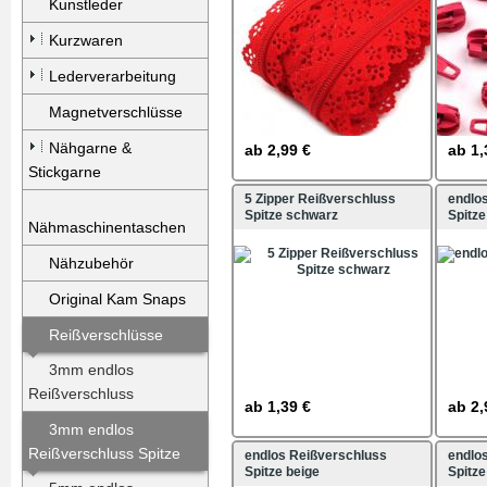
Kunstleder
Kurzwaren
Lederverarbeitung
Magnetverschlüsse
Nähgarne &
ab
2,99 €
ab
1,
Stickgarne
5 Zipper Reißverschluss
endlo
Spitze schwarz
Spitz
Nähmaschinentaschen
Nähzubehör
Original Kam Snaps
Reißverschlüsse
3mm endlos
Reißverschluss
ab
1,39 €
ab
2,
3mm endlos
Reißverschluss Spitze
endlos Reißverschluss
endlo
Spitze beige
Spitze