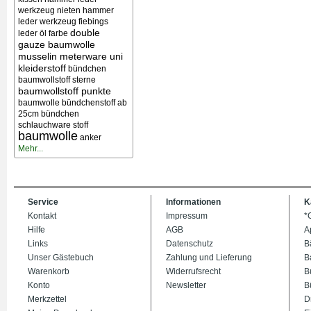
werkzeug nieten
hammer
leder werkzeug
fiebings
double
leder öl farbe
gauze baumwolle
musselin meterware uni
kleiderstoff
bündchen
baumwollstoff sterne
baumwollstoff punkte
baumwolle bündchenstoff ab
25cm bündchen
schlauchware stoff
baumwolle
anker
Mehr...
Service
Informationen
K
Kontakt
Impressum
*
Hilfe
AGB
A
Links
Datenschutz
B
Unser Gästebuch
Zahlung und Lieferung
B
Warenkorb
Widerrufsrecht
B
Konto
Newsletter
B
Merkzettel
D