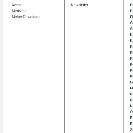
Konto
Newsletter
B
Merkzettel
D
Meine Downloads
Fi
G
G
K
K
K
K
K
K
K
K
L
M
N
N
N
O
R
R
S