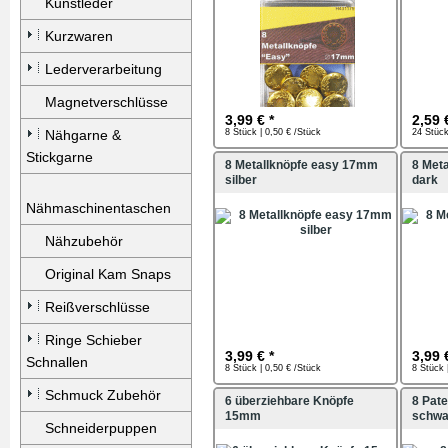
Kunstleder
Kurzwaren
Lederverarbeitung
Magnetverschlüsse
3,99 € *
2,59 
Nähgarne &
8 Stück | 0,50 € /Stück
24 Stück
Stickgarne
8 Metallknöpfe easy 17mm
8 Met
silber
dark
Nähmaschinentaschen
Nähzubehör
Original Kam Snaps
Reißverschlüsse
Ringe Schieber
3,99 € *
3,99 
Schnallen
8 Stück | 0,50 € /Stück
8 Stück 
Schmuck Zubehör
6 überziehbare Knöpfe
8 Pat
15mm
schwa
Schneiderpuppen