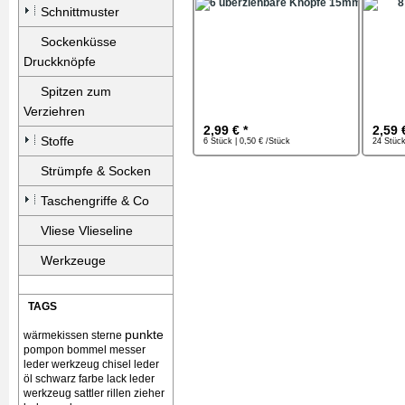
Schnittmuster
Sockenküsse
Druckknöpfe
Spitzen zum
Verziehren
2,99 € *
2,59 
Stoffe
6 Stück | 0,50 € /Stück
24 Stück
Strümpfe & Socken
Taschengriffe & Co
Vliese Vlieseline
Werkzeuge
TAGS
punkte
wärmekissen
sterne
pompon bommel
messer
leder werkzeug chisel
leder
öl schwarz farbe lack
leder
werkzeug sattler rillen zieher