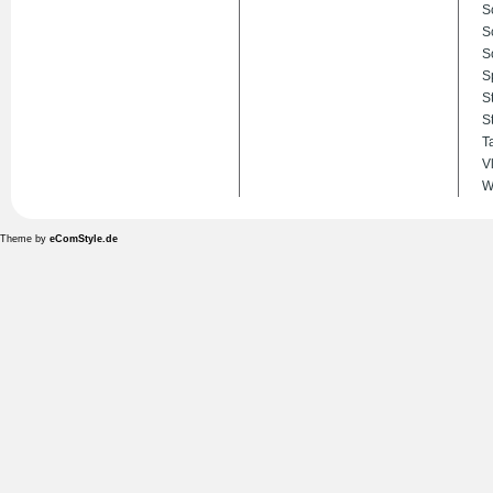
S
S
S
S
S
S
T
V
W
Theme by
eComStyle.de