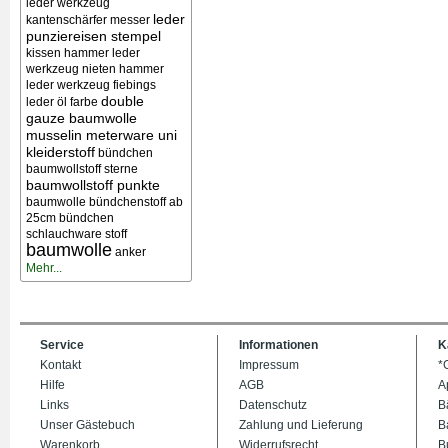
leder werkzeug
leder
kantenschärfer messer
punziereisen stempel
kissen
hammer leder
werkzeug nieten
hammer
leder werkzeug
fiebings
double
leder öl farbe
gauze baumwolle
musselin meterware uni
kleiderstoff
bündchen
baumwollstoff sterne
baumwollstoff punkte
baumwolle bündchenstoff ab
25cm bündchen
schlauchware stoff
baumwolle
anker
Mehr...
Service
Informationen
K
Kontakt
Impressum
*
Hilfe
AGB
A
Links
Datenschutz
B
Unser Gästebuch
Zahlung und Lieferung
B
Warenkorb
Widerrufsrecht
B