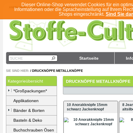
Dieser Online-Shop verwendet Cookies für ein optim
ANMELDEN
REGISTRIEREN
KONTO
Informationen oder die Spracheinstellung auf Ihrem Rec
Shops eingeschränkt.
Sind Sie dam
Startseite
Inf
SUCHE
SIE SIND HIER:
/
DRUCKNÖPFE METALLKNÖPFE
Kategorieübersicht
DRUCKNÖPFE METALLKNÖPFE
*Großpackungen*
Applikationen
10 Anorakknöpfe 15mm
8 Jea
schwarz Jackenknopf
altsilb
Bänder & Borten
Basteln & Deko
Buchschrauben Ösen