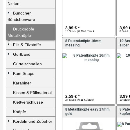
Nieten
Bündchen
Bündchenware
3,99 € *
3,99 
Drucknöpfe
10 Stück | 0,40 € /Stück
8 Stück 
Metallknöpfe
8 Patentknöpfe 16mm
10 An
Filz & Filzstoffe
messing
silbe
Gurtband
Gürtelschnallen
Kam Snaps
Karabiner
Kissen & Füllmaterial
2,59 € *
3,99 
24 Stück | 0,11 € /Stück
10 Stück
Klettverschlüsse
8 Metallknöpfe easy 17mm
8 Pat
Knöpfe
gold
kupfe
Kordeln und Zubehör