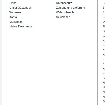
Links
Datenschutz
B
Unser Gästebuch
Zahlung und Lieferung
B
Warenkorb
Widerrufsrecht
B
Konto
Newsletter
B
Merkzettel
D
Meine Downloads
Fi
G
G
K
K
K
K
K
K
K
K
L
M
N
N
N
O