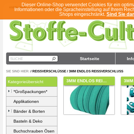
Dieser Online-Shop verwendet Cookies für ein optim
ANMELDEN
REGISTRIEREN
KONTO
Informationen oder die Spracheinstellung auf Ihrem Rec
Shops eingeschränkt.
Sind Sie dam
Startseite
Inf
SUCHE
SIE SIND HIER:
/
REISSVERSCHLÜSSE
/
3MM ENDLOS REISSVERSCHLUSS
3MM ENDLOS REI…
3MM
Kategorieübersicht
*Großpackungen*
Applikationen
Bänder & Borten
Basteln & Deko
Buchschrauben Ösen