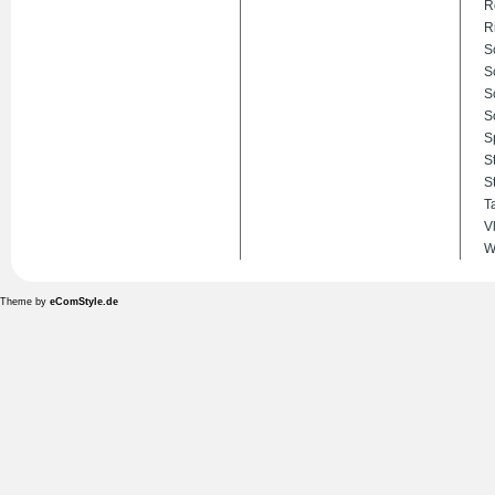
R
R
S
S
S
S
S
S
S
T
V
W
Theme by
eComStyle.de