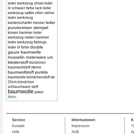
leder werkzeug chisel
leder
öl schwarz farbe lack
leder
werkzeug sattler rillen zieher
leder werkzeug
leder
kantenschärfer messer
punziereisen stempel
kissen
hammer leder
werkzeug nieten
hammer
leder werkzeug
fiebings
double
leder öl farbe
gauze baumwolle
musselin meterware uni
kleiderstoff
bündchen
baumwollstoff sterne
baumwollstoff punkte
baumwolle bündchenstoff ab
25cm bündchen
schlauchware stoff
baumwolle
anker
Mehr...
Service
Informationen
K
Kontakt
Impressum
*
Hilfe
AGB
A