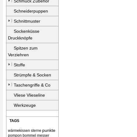
Schmuck Zubehör
Schneiderpuppen
Schnittmuster
Sockenküsse
Druckknöpfe
Spitzen zum
Verziehren
Stoffe
Strümpfe & Socken
Taschengriffe & Co
Vliese Vlieseline
Werkzeuge
TAGS
punkte
wärmekissen
sterne
pompon bommel
messer