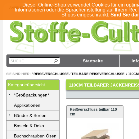
Dieser Online-Shop verwendet Cookies für ein optim
ANMELDEN
REGISTRIEREN
KONTO
Informationen oder die Spracheinstellung auf Ihrem Rec
Shops eingeschränkt.
Sind Sie dam
Startseite
Inf
SUCHE
SIE SIND HIER:
/
REISSVERSCHLÜSSE
/
TEILBARE REISSVERSCHLÜSSE
/
110CM
Kategorieübersicht
110CM TEILBARER JACKENREI
*Großpackungen*
Applikationen
Reißverschluss teilbar 110
cm
Bänder & Borten
Basteln & Deko
Buchschrauben Ösen