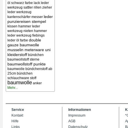
öl schwarz farbe lack
leder
werkzeug sattler rillen zieher
leder werkzeug
leder
kantenschärfer messer
punziereisen stempel
kissen
hammer leder
werkzeug nieten
hammer
leder werkzeug
fiebings
double
leder öl farbe
gauze baumwolle
musselin meterware uni
kleiderstoff
bündchen
baumwollstoff sterne
baumwollstoff punkte
baumwolle bündchenstoff ab
25cm bündchen
schlauchware stoff
baumwolle
anker
Mehr...
Service
Informationen
K
Kontakt
Impressum
*
Hilfe
AGB
A
Links
Datenschutz
B