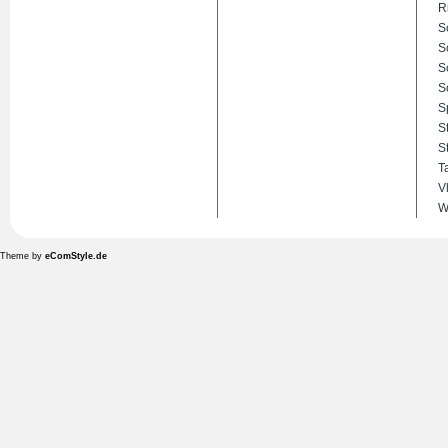
R
S
S
S
S
S
S
S
T
V
W
Theme by
eComStyle.de