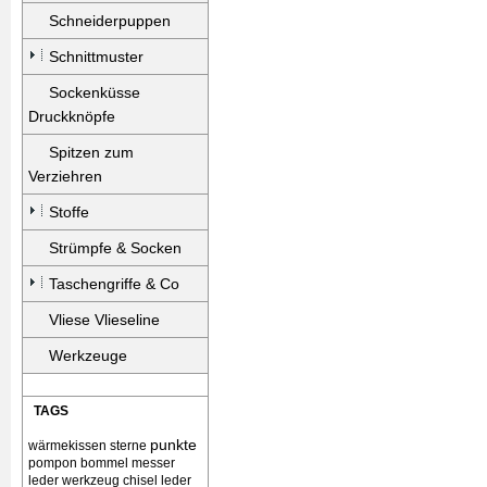
Schneiderpuppen
Schnittmuster
Sockenküsse
Druckknöpfe
Spitzen zum
Verziehren
Stoffe
Strümpfe & Socken
Taschengriffe & Co
Vliese Vlieseline
Werkzeuge
TAGS
punkte
wärmekissen
sterne
pompon bommel
messer
leder werkzeug chisel
leder