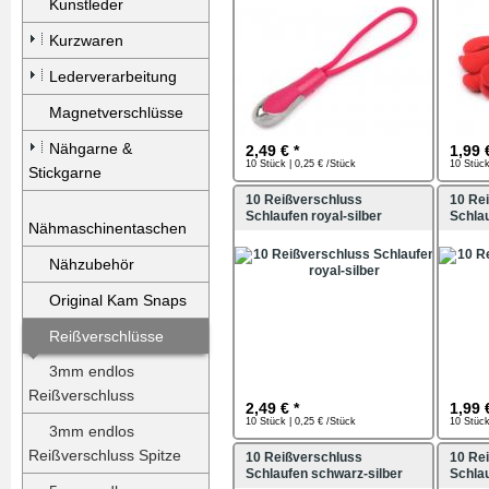
Kunstleder
Kurzwaren
Lederverarbeitung
Magnetverschlüsse
Nähgarne &
2,49 € *
1,99 
10 Stück | 0,25 € /Stück
10 Stück
Stickgarne
10 Reißverschluss
10 Re
Schlaufen royal-silber
Schla
Nähmaschinentaschen
Nähzubehör
Original Kam Snaps
Reißverschlüsse
3mm endlos
Reißverschluss
2,49 € *
1,99 
10 Stück | 0,25 € /Stück
10 Stück
3mm endlos
Reißverschluss Spitze
10 Reißverschluss
10 Re
Schlaufen schwarz-silber
Schlau