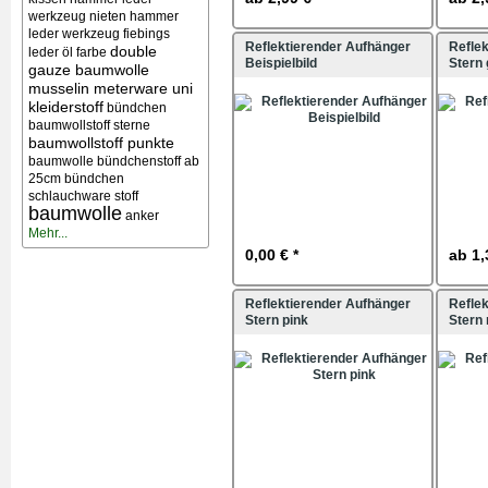
werkzeug nieten
hammer
leder werkzeug
fiebings
Reflektierender Aufhänger
Refle
double
leder öl farbe
Beispielbild
Stern 
gauze baumwolle
musselin meterware uni
kleiderstoff
bündchen
baumwollstoff sterne
baumwollstoff punkte
baumwolle bündchenstoff ab
25cm bündchen
schlauchware stoff
baumwolle
anker
Mehr...
0,00 € *
ab
1,
Reflektierender Aufhänger
Refle
Stern pink
Stern 