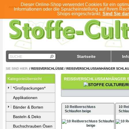
Dieser Online-Shop verwendet Cookies für ein optim
ANMELDEN
REGISTRIEREN
KONTO
Informationen oder die Spracheinstellung auf Ihrem Rec
Shops eingeschränkt.
Sind Sie dam
Startseite
Inf
SUCHE
SIE SIND HIER:
/
REISSVERSCHLÜSSE
/
REISSVERSCHLUSSANHÄNGER SCHLAU
Kategorieübersicht
REISSVERSCHLUSSANHÄNGER 
*Großpackungen*
Applikationen
Bänder & Borten
10 Reißverschluss
10 Re
Schlaufen beige
Schlau
Basteln & Deko
Buchschrauben Ösen