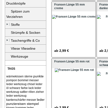
Druckknöpfe
Fransen Länge 55 mm
Frans
creme
dunke
Spitzen zum
Verziehren
Stoffe
Strümpfe & Socken
Taschengriffe & Co
Vliese Vlieseline
ab
2,99 €
ab
2,
Werkzeuge
Fransen Länge 55 mm rot
Frans
schwa
TAGS
punkte
wärmekissen
sterne
pompon bommel
messer
leder werkzeug chisel
leder
öl schwarz farbe lack
leder
werkzeug sattler rillen zieher
leder werkzeug
leder
kantenschärfer messer
punziereisen stempel
ab
2,99 €
ab
2,
kissen
hammer leder