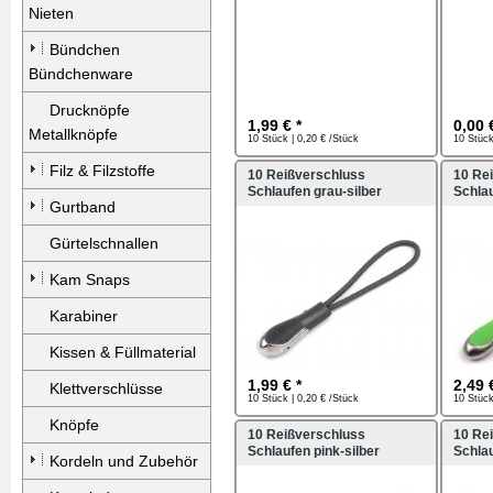
Nieten
Bündchen
Bündchenware
Drucknöpfe
1,99 € *
0,00 
Metallknöpfe
10 Stück | 0,20 € /Stück
10 Stück
Filz & Filzstoffe
10 Reißverschluss
10 Re
Schlaufen grau-silber
Schlau
Gurtband
Gürtelschnallen
Kam Snaps
Karabiner
Kissen & Füllmaterial
1,99 € *
2,49 
Klettverschlüsse
10 Stück | 0,20 € /Stück
10 Stück
Knöpfe
10 Reißverschluss
10 Re
Schlaufen pink-silber
Schlau
Kordeln und Zubehör