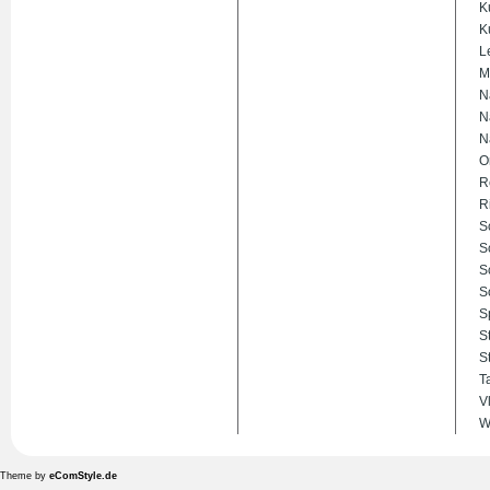
K
K
L
M
N
N
N
O
R
R
S
S
S
S
S
S
S
T
V
W
Theme by
eComStyle.de