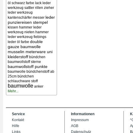
öl schwarz farbe lack
leder
werkzeug sattler rillen zieher
leder werkzeug
leder
kantenschärfer messer
punziereisen stempel
kissen
hammer leder
werkzeug nieten
hammer
leder werkzeug
fiebings
double
leder öl farbe
gauze baumwolle
musselin meterware uni
kleiderstoff
bündchen
baumwollstoff sterne
baumwollstoff punkte
baumwolle bündchenstoff ab
25cm bündchen
schlauchware stoff
baumwolle
anker
Mehr...
Service
Informationen
K
Kontakt
Impressum
*
Hilfe
AGB
A
Links
Datenschutz
B