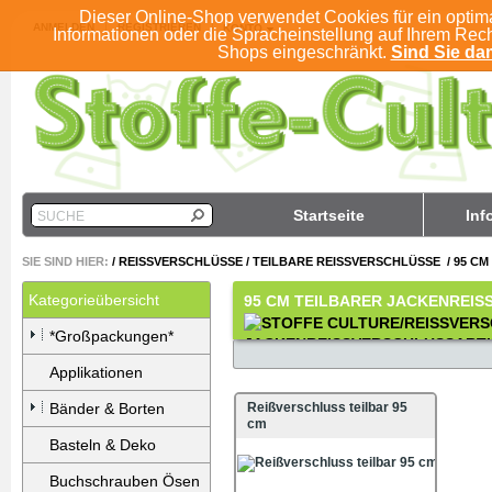
Dieser Online-Shop verwendet Cookies für ein optim
ANMELDEN
REGISTRIEREN
KONTO
Informationen oder die Spracheinstellung auf Ihrem Rec
Shops eingeschränkt.
Sind Sie dam
Startseite
Inf
SUCHE
SIE SIND HIER:
/
REISSVERSCHLÜSSE
/
TEILBARE REISSVERSCHLÜSSE
/
95 CM
Kategorieübersicht
95 CM TEILBARER JACKENREI
*Großpackungen*
Applikationen
Bänder & Borten
Reißverschluss teilbar 95
cm
Basteln & Deko
Buchschrauben Ösen