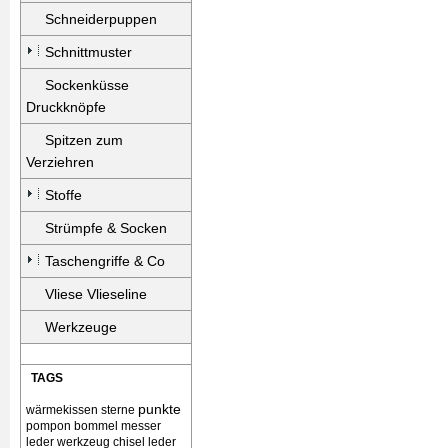
Schneiderpuppen
Schnittmuster
Sockenküsse
Druckknöpfe
Spitzen zum
Verziehren
Stoffe
Strümpfe & Socken
Taschengriffe & Co
Vliese Vlieseline
Werkzeuge
TAGS
punkte
wärmekissen
sterne
pompon bommel
messer
leder werkzeug chisel
leder