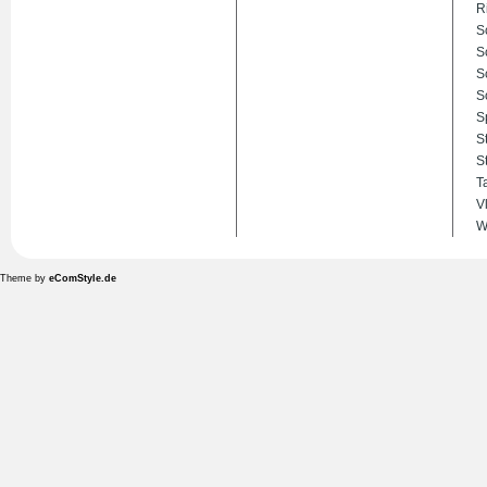
R
S
S
S
S
S
S
S
T
V
W
Theme by
eComStyle.de