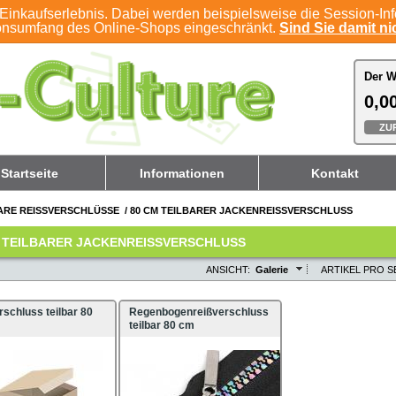
Einkaufserlebnis. Dabei werden beispielsweise die Session-In
ionsumfang des Online-Shops eingeschränkt.
Sind Sie damit nic
Der W
Der W
0,00
0,00
ZU
ZU
Startseite
Informationen
Kontakt
ARE REISSVERSCHLÜSSE
/
80 CM TEILBARER JACKENREISSVERSCHLUSS
 TEILBARER JACKENREISSVERSCHLUSS
ANSICHT:
Galerie
ARTIKEL PRO SE
schluss teilbar 80
Regenbogenreißverschluss
teilbar 80 cm