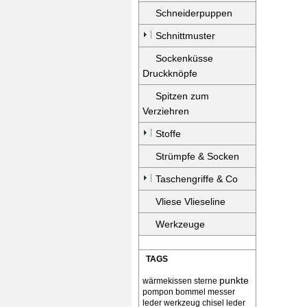
Schneiderpuppen
Schnittmuster
Sockenküsse
Druckknöpfe
Spitzen zum
Verziehren
Stoffe
Strümpfe & Socken
Taschengriffe & Co
Vliese Vlieseline
Werkzeuge
TAGS
punkte
wärmekissen
sterne
pompon bommel
messer
leder werkzeug chisel
leder