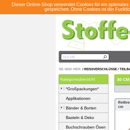
Dieser Online-Shop verwendet Cookies für ein optimales 
ANMELDEN
REGISTRIEREN
KONTO
gespeichert. Ohne Cookies ist der Funkt
SUCHE
SIE SIND HIER:
/
REISSVERSCHLÜSSE
/
TEILB
Kategorieübersicht
80 CM
*Großpackungen*
Applikationen
Reißver
cm
Bänder & Borten
Basteln & Deko
Buchschrauben Ösen