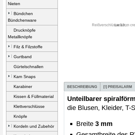
Nieten
Bündchen
Bündchenware
Laden...
Drucknöpfe
Metallknöpfe
Filz & Filzstoffe
Gurtband
Gürtelschnallen
Kam Snaps
Karabiner
BESCHREIBUNG
[!] PREISALARM
Kissen & Füllmaterial
Unteilbarer spiralför
Klettverschlüsse
die Blusen, Kleider, T
Knöpfe
Breite
3 mm
Kordeln und Zubehör
Gesamtbreite des R