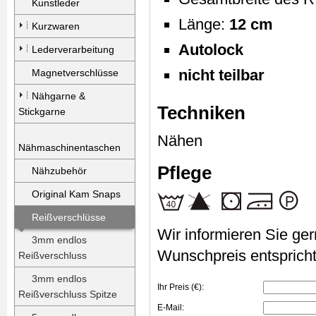
Kunstleder
Länge:
12 cm
Kurzwaren
Autolock
Lederverarbeitung
nicht teilbar
Magnetverschlüsse
Nähgarne &
Techniken
Stickgarne
Nähen
Nähmaschinentaschen
Pflege
Nähzubehör
Original Kam Snaps
Reißverschlüsse
Wir informieren Sie gern
3mm endlos
Wunschpreis entspricht
Reißverschluss
3mm endlos
Ihr Preis (€):
Reißverschluss Spitze
E-Mail: