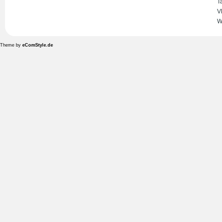
T
V
W
Theme by
eComStyle.de