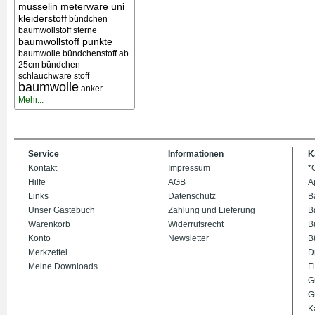
musselin meterware uni
kleiderstoff
bündchen
baumwollstoff sterne
baumwollstoff punkte
baumwolle bündchenstoff ab
25cm bündchen
schlauchware stoff
baumwolle
anker
Mehr...
Service
Informationen
K
Kontakt
Impressum
*
Hilfe
AGB
A
Links
Datenschutz
B
Unser Gästebuch
Zahlung und Lieferung
B
Warenkorb
Widerrufsrecht
B
Konto
Newsletter
B
Merkzettel
D
Meine Downloads
Fi
G
G
K