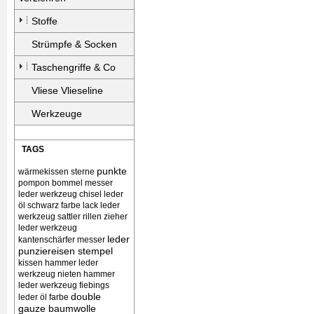
Stoffe
Strümpfe & Socken
Taschengriffe & Co
Vliese Vlieseline
Werkzeuge
TAGS
punkte
wärmekissen
sterne
pompon bommel
messer
leder werkzeug chisel
leder
öl schwarz farbe lack
leder
werkzeug sattler rillen zieher
leder werkzeug
leder
kantenschärfer messer
punziereisen stempel
kissen
hammer leder
werkzeug nieten
hammer
leder werkzeug
fiebings
double
leder öl farbe
gauze baumwolle