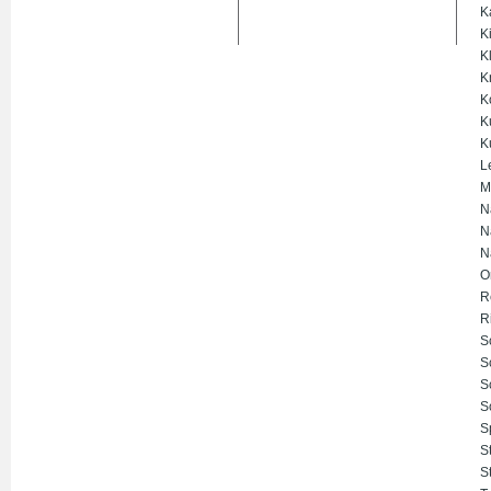
K
K
K
K
K
K
K
L
M
N
N
N
O
R
R
S
S
S
S
S
S
S