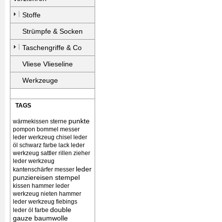
Stoffe
Strümpfe & Socken
Taschengriffe & Co
Vliese Vlieseline
Werkzeuge
TAGS
punkte
wärmekissen
sterne
pompon bommel
messer
leder werkzeug chisel
leder
öl schwarz farbe lack
leder
werkzeug sattler rillen zieher
leder werkzeug
leder
kantenschärfer messer
punziereisen stempel
kissen
hammer leder
werkzeug nieten
hammer
leder werkzeug
fiebings
double
leder öl farbe
gauze baumwolle