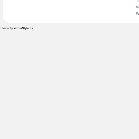
T
V
W
Theme by
eComStyle.de