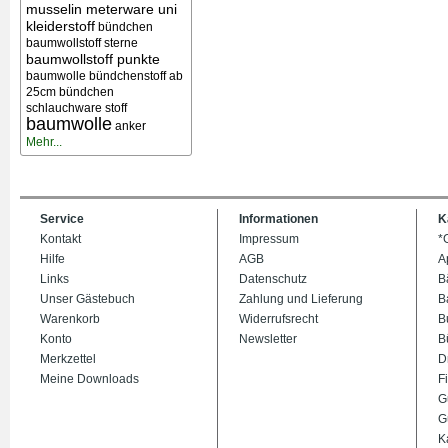
musselin meterware uni
kleiderstoff
bündchen
baumwollstoff sterne
baumwollstoff punkte
baumwolle bündchenstoff ab
25cm bündchen
schlauchware stoff
baumwolle
anker
Mehr...
Service
Informationen
K
Kontakt
Impressum
*
Hilfe
AGB
A
Links
Datenschutz
B
Unser Gästebuch
Zahlung und Lieferung
B
Warenkorb
Widerrufsrecht
B
Konto
Newsletter
B
Merkzettel
D
Meine Downloads
Fi
G
G
K