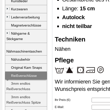
Kunstleder
Länge:
15 cm
Kurzwaren
Autolock
Lederverarbeitung
nicht teilbar
Magnetverschlüsse
Nähgarne &
Techniken
Stickgarne
Nähen
Nähmaschinentaschen
Pflege
Nähzubehör
Original Kam Snaps
Reißverschlüsse
Wir informieren Sie gern
3mm endlos
Wunschpreis entspricht
Reißverschluss
3mm endlos
Ihr Preis (€):
Reißverschluss Spitze
E-Mail: