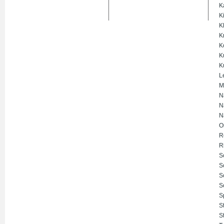
K
K
K
K
K
K
K
L
M
N
N
N
O
R
R
S
S
S
S
S
S
S