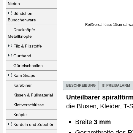
Nieten
Bündchen
Bündchenware
Drucknöpfe
Metallknöpfe
Filz & Filzstoffe
Gurtband
Gürtelschnallen
Kam Snaps
Karabiner
BESCHREIBUNG
[!] PREISALARM
Kissen & Füllmaterial
Unteilbarer spiralför
Klettverschlüsse
die Blusen, Kleider, T
Knöpfe
Breite
3 mm
Kordeln und Zubehör
Gesamtbreite des R