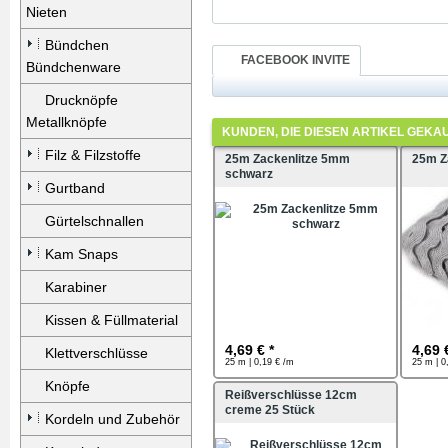
Nieten
Bündchen
FACEBOOK INVITE
Bündchenware
Drucknöpfe
Metallknöpfe
KUNDEN, DIE DIESEN ARTIKEL GEKA
Filz & Filzstoffe
25m Zackenlitze 5mm
25m Z
schwarz
Gurtband
Gürtelschnallen
Kam Snaps
Karabiner
Kissen & Füllmaterial
4,69 € *
4,69 
Klettverschlüsse
25 m | 0,19 € /m
25 m | 0
Knöpfe
Reißverschlüsse 12cm
creme 25 Stück
Kordeln und Zubehör