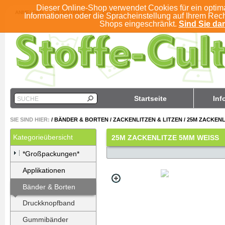
Dieser Online-Shop verwendet Cookies für ein optim
ANMELDEN
REGISTRIEREN
KONTO
Informationen oder die Spracheinstellung auf Ihrem Rec
Shops eingeschränkt.
Sind Sie dam
Startseite
Inf
SUCHE
SIE SIND HIER:
/
BÄNDER & BORTEN
/
ZACKENLITZEN & LITZEN
/
25M ZACKENL
Kategorieübersicht
25M ZACKENLITZE 5MM WEISS
*Großpackungen*
Applikationen
Bänder & Borten
Druckknopfband
Gummibänder