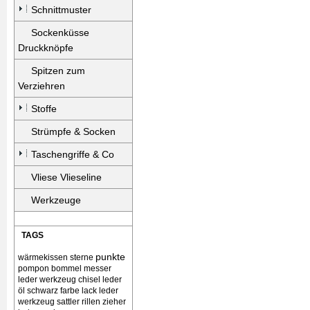
Schnittmuster
Sockenküsse
Druckknöpfe
Spitzen zum
Verziehren
Stoffe
Strümpfe & Socken
Taschengriffe & Co
Vliese Vlieseline
Werkzeuge
TAGS
punkte
wärmekissen
sterne
pompon bommel
messer
leder werkzeug chisel
leder
öl schwarz farbe lack
leder
werkzeug sattler rillen zieher