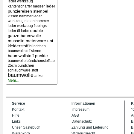
leder werkzeug
leder
kantenschärfer messer
punziereisen stempel
kissen
hammer leder
werkzeug nieten
hammer
leder werkzeug
fiebings
double
leder öl farbe
gauze baumwolle
musselin meterware uni
kleiderstoff
bündchen
baumwollstoff sterne
baumwollstoff punkte
baumwolle bündchenstoff ab
25cm bündchen
schlauchware stoff
baumwolle
anker
Mehr...
Service
Informationen
K
Kontakt
Impressum
*
Hilfe
AGB
A
Links
Datenschutz
B
Unser Gästebuch
Zahlung und Lieferung
B
Warenkorb
Widerrufsrecht
B