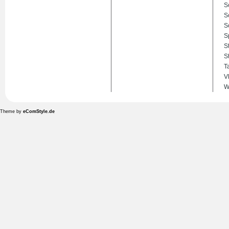
S
S
S
S
S
S
T
V
W
Theme by
eComStyle.de