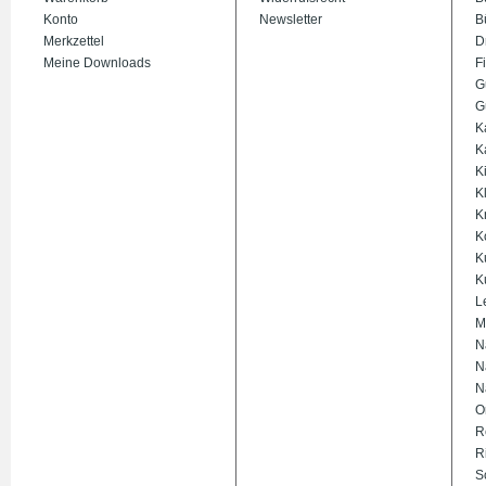
Konto
Newsletter
B
Merkzettel
D
Meine Downloads
Fi
G
G
K
K
K
K
K
K
K
K
L
M
N
N
N
O
R
R
S