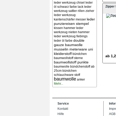
leder werkzeug chisel
leder
Zipper
öl schwarz farbe lack
leder
werkzeug sattler rillen zieher
leder werkzeug
leder
kantenschärfer messer
punziereisen stempel
kissen
hammer leder
werkzeug nieten
hammer
leder werkzeug
fiebings
double
leder öl farbe
gauze baumwolle
musselin meterware uni
kleiderstoff
bündchen
ab
1,2
baumwollstoff sterne
baumwollstoff punkte
baumwolle bündchenstoff ab
25cm bündchen
schlauchware stoff
baumwolle
anker
Mehr...
Service
Info
Kontakt
Impr
Hilfe
AGB