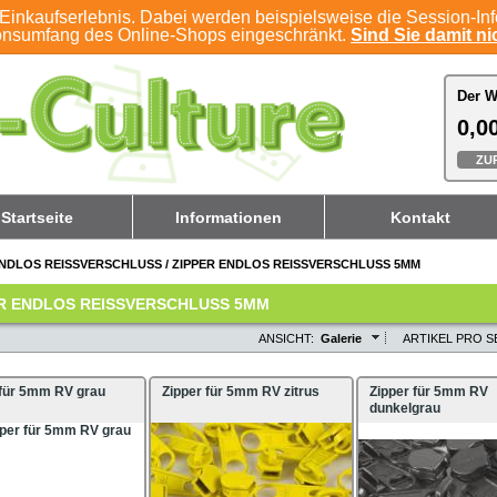
Einkaufserlebnis. Dabei werden beispielsweise die Session-In
ionsumfang des Online-Shops eingeschränkt.
Sind Sie damit nic
Der W
Der W
0,00
0,00
ZU
ZU
Startseite
Informationen
Kontakt
NDLOS REISSVERSCHLUSS
/
ZIPPER ENDLOS REISSVERSCHLUSS 5MM
R ENDLOS REISSVERSCHLUSS 5MM
ANSICHT:
Galerie
ARTIKEL PRO SE
 für 5mm RV grau
Zipper für 5mm RV zitrus
Zipper für 5mm RV
dunkelgrau