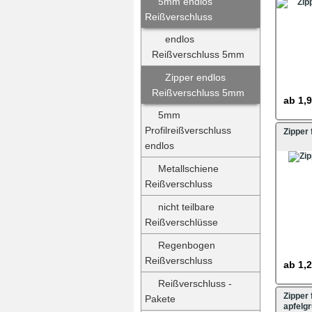
5mm endlos
Reißverschluss
endlos
Reißverschluss 5mm
Zipper endlos
Reißverschluss 5mm
ab
1,9
5mm
Profilreißverschluss
Zipper
endlos
Metallschiene
Reißverschluss
nicht teilbare
Reißverschlüsse
Regenbogen
Reißverschluss
ab
1,2
Reißverschluss -
Zipper
Pakete
apfelg