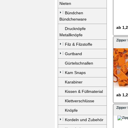
Nieten
Bündchen
Bündchenware
ab
1,2
Drucknöpfe
Metallknöpfe
Zipper
Filz & Filzstoffe
Gurtband
Gürtelschnallen
Kam Snaps
Karabiner
Kissen & Füllmaterial
ab
1,2
Klettverschlüsse
Zipper
Knöpfe
Kordeln und Zubehör