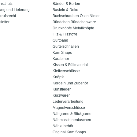
nschutz
Bänder & Borten
ung und Lieferung
Basteln & Deko
rrufsrecht
Buchschrauben Ösen Nieten
letter
Bündchen Bündchenware
Drucknöpfe Metallknöpfe
Filz & Filzstoffe
Gurtband
Gürtelschnallen
Kam Snaps
Karabiner
Kissen & Füllmaterial
Klettverschlüsse
Knöpfe
Kordeln und Zubehör
Kunstleder
Kurzwaren
Lederverarbeitung
Magnetverschlüsse
Nähgarne & Stickgarne
Nähmaschinentaschen
Nähzubehör
Original Kam Snaps