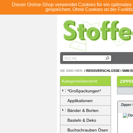
Dieser Online-Shop verwendet Cookies für ein optimales 
ANMELDEN
REGISTRIEREN
KONTO
gespeichert. Ohne Cookies ist der Funkt
SUCHE
SIE SIND HIER:
/
REISSVERSCHLÜSSE
/
5MM E
Kategorieübersicht
ZIPPE
*Großpackungen*
Applikationen
Zipper
Bänder & Borten
Basteln & Deko
Buchschrauben Ösen