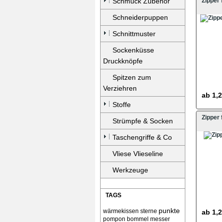
Schmuck Zubehör
Zipper
Schneiderpuppen
Schnittmuster
Sockenküsse
Druckknöpfe
Spitzen zum
Verziehren
ab
1,2
Stoffe
Zipper
Strümpfe & Socken
Taschengriffe & Co
Vliese Vlieseline
Werkzeuge
TAGS
punkte
wärmekissen
sterne
ab
1,2
pompon bommel
messer