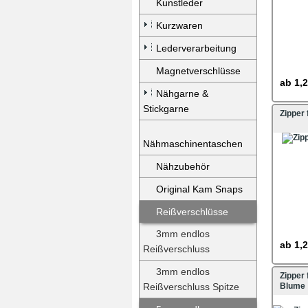
Kunstleder
Kurzwaren
Lederverarbeitung
Magnetverschlüsse
ab
1,2
Nähgarne &
Stickgarne
Zipper
Nähmaschinentaschen
Nähzubehör
Original Kam Snaps
Reißverschlüsse
3mm endlos
ab
1,2
Reißverschluss
3mm endlos
Zipper
Reißverschluss Spitze
Blume