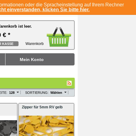
formationen oder die Spracheinstellung auf Ihrem Rechner
Select Language
▼
ht einverstanden, klicken Sie bitte hier.
arenkorb ist leer.
arenkorb ist leer.
 € *
 € *
Warenkorb
Warenkorb
R KASSE
R KASSE
Mein Konto
ITE:
128
SORTIERUNG:
Wählen
Zipper für 5mm RV gelb