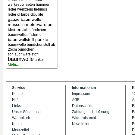
werkzeug nieten
hammer
leder werkzeug
fiebings
double
leder öl farbe
gauze baumwolle
musselin meterware uni
kleiderstoff
bündchen
baumwollstoff sterne
baumwollstoff punkte
baumwolle bündchenstoff ab
25cm bündchen
schlauchware stoff
baumwolle
anker
Mehr...
Service
Informationen
K
Kontakt
Impressum
*
Hilfe
AGB
A
Links
Datenschutz
B
Unser Gästebuch
Zahlung und Lieferung
B
Warenkorb
Widerrufsrecht
B
Konto
Newsletter
B
Merkzettel
D