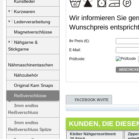
Kunstleder
Kurzwaren
Wir informieren Sie gern
Lederverarbeitung
Wunschpreis entspricht
Magnetverschlüsse
Ihr Preis (€):
Nähgarne &
Stickgarne
E-Mail:
Prüfcode:
Nähmaschinentaschen
ABSCHICK
Nähzubehör
Original Kam Snaps
Reißverschlüsse
FACEBOOK INVITE
3mm endlos
Reißverschluss
KUNDEN, DIE DIESE
3mm endlos
Reißverschluss Spitze
Kleiber Nähgarnsortiment
Zippe
20 Stück
mittel