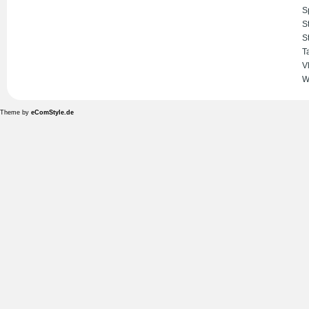
S
S
S
T
V
W
Theme by
eComStyle.de