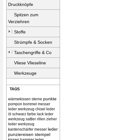
Druckknöpfe
Spitzen zum
Verziehren
Stoffe
Strümpfe & Socken
Taschengriffe & Co
Vliese Vlieseline
Werkzeuge
TAGS
punkte
wärmekissen
sterne
pompon bommel
messer
leder werkzeug chisel
leder
öl schwarz farbe lack
leder
werkzeug sattler rillen zieher
leder werkzeug
leder
kantenschärfer messer
punziereisen stempel
kissen
hammer leder