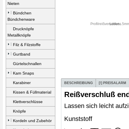
Nieten
Bündchen
Bündchenware
Laden...
Drucknöpfe
Metallknöpfe
Filz & Filzstoffe
Gurtband
Gürtelschnallen
Kam Snaps
Karabiner
BESCHREIBUNG
[!] PREISALARM
Kissen & Füllmaterial
Reißverschluß end
Klettverschlüsse
Lassen sich leicht aufz
Knöpfe
Kunststoff
Kordeln und Zubehör