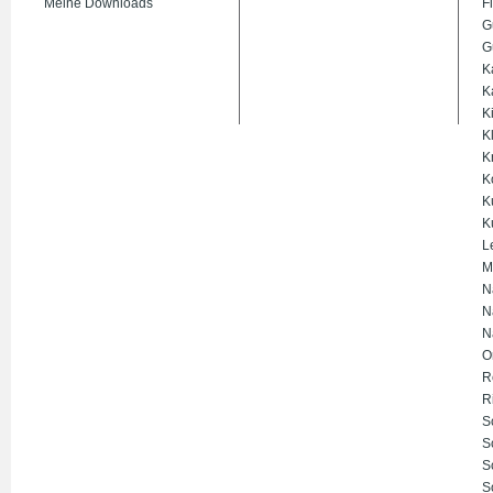
Meine Downloads
Fi
G
G
K
K
K
K
K
K
K
K
L
M
N
N
N
O
R
R
S
S
S
S