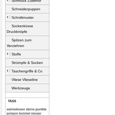
Schmuck Zubehör
Schneiderpuppen
Schnittmuster
Sockenküsse
Druckknöpfe
Spitzen zum
Verziehren
Stoffe
Strümpfe & Socken
Taschengriffe & Co
Vliese Vlieseline
Werkzeuge
TAGS
punkte
wärmekissen
sterne
pompon bommel
messer