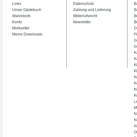
Links
Datenschutz
B
Unser Gästebuch
Zahlung und Lieferung
B
Warenkorb
Widerrufsrecht
B
Konto
Newsletter
B
Merkzettel
D
Meine Downloads
Fi
G
G
K
K
K
K
K
K
K
K
L
M
N
N
N
O