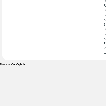
R
R
S
S
S
S
S
S
S
T
V
W
Theme by
eComStyle.de