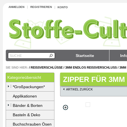
ANMELDEN
REGISTRIEREN
KONTO
Startseite
Inf
SUCHE
SIE SIND HIER:
/
REISSVERSCHLÜSSE
/
3MM ENDLOS REISSVERSCHLUSS
/
3MM 
Kategorieübersicht
ZIPPER FÜR 3MM 
*Großpackungen*
ARTIKEL ZURÜCK
Applikationen
Bänder & Borten
Basteln & Deko
Buchschrauben Ösen