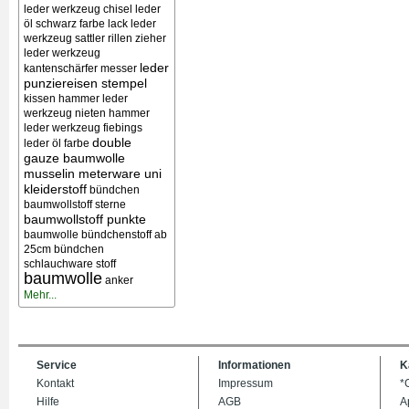
leder werkzeug chisel
leder
öl schwarz farbe lack
leder
werkzeug sattler rillen zieher
leder werkzeug
leder
kantenschärfer messer
punziereisen stempel
kissen
hammer leder
werkzeug nieten
hammer
leder werkzeug
fiebings
double
leder öl farbe
gauze baumwolle
musselin meterware uni
kleiderstoff
bündchen
baumwollstoff sterne
baumwollstoff punkte
baumwolle bündchenstoff ab
25cm bündchen
schlauchware stoff
baumwolle
anker
Mehr...
Service
Informationen
K
Kontakt
Impressum
*
Hilfe
AGB
A