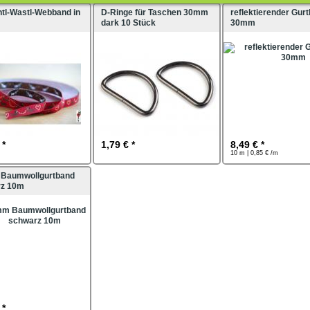
tl-Wastl-Webband in
D-Ringe für Taschen 30mm
reflektierender Gur
dark 10 Stück
30mm
 *
1,79 € *
8,49 € *
10 m | 0,85 € /m
Baumwollgurtband
rz 10m
 *