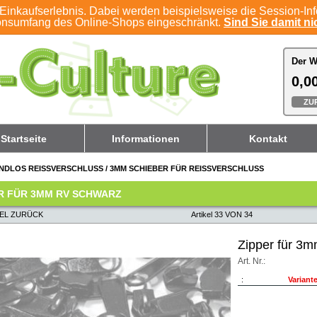
Einkaufserlebnis. Dabei werden beispielsweise die Session-In
ionsumfang des Online-Shops eingeschränkt.
Sind Sie damit nic
Der W
Der W
0,00
0,00
ZU
ZU
Startseite
Informationen
Kontakt
NDLOS REISSVERSCHLUSS
/
3MM SCHIEBER FÜR REISSVERSCHLUSS
R FÜR 3MM RV SCHWARZ
KEL ZURÜCK
Artikel 33 VON 34
Zipper für 3
Art. Nr.:
:
Variant