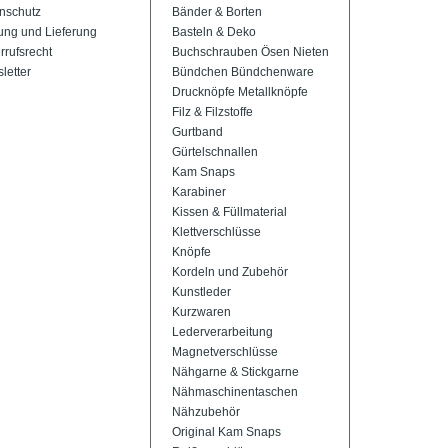
nschutz
Bänder & Borten
ung und Lieferung
Basteln & Deko
rrufsrecht
Buchschrauben Ösen Nieten
letter
Bündchen Bündchenware
Drucknöpfe Metallknöpfe
Filz & Filzstoffe
Gurtband
Gürtelschnallen
Kam Snaps
Karabiner
Kissen & Füllmaterial
Klettverschlüsse
Knöpfe
Kordeln und Zubehör
Kunstleder
Kurzwaren
Lederverarbeitung
Magnetverschlüsse
Nähgarne & Stickgarne
Nähmaschinentaschen
Nähzubehör
Original Kam Snaps