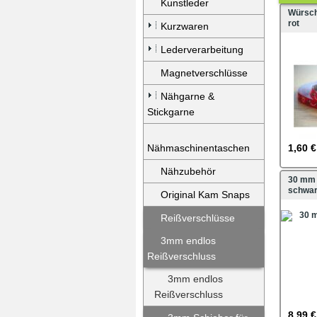
Kunstleder
Würsch
rot
Kurzwaren
Lederverarbeitung
Magnetverschlüsse
Nähgarne &
Stickgarne
Nähmaschinentaschen
1,60 €
Nähzubehör
30 mm 
schwa
Original Kam Snaps
Reißverschlüsse
3mm endlos
Reißverschluss
3mm endlos
Reißverschluss
8,99 €