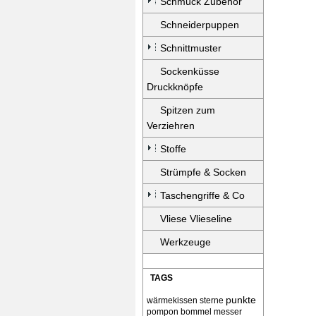
Schmuck Zubehör
Schneiderpuppen
Schnittmuster
Sockenküsse
Druckknöpfe
Spitzen zum
Verziehren
Stoffe
Strümpfe & Socken
Taschengriffe & Co
Vliese Vlieseline
Werkzeuge
TAGS
punkte
wärmekissen
sterne
pompon bommel
messer