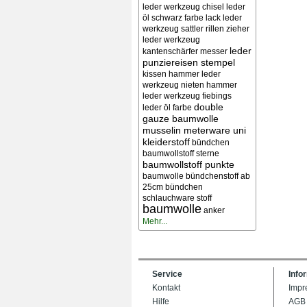
leder werkzeug chisel
leder
öl schwarz farbe lack
leder
werkzeug sattler rillen zieher
leder werkzeug
leder
kantenschärfer messer
punziereisen stempel
kissen
hammer leder
werkzeug nieten
hammer
leder werkzeug
fiebings
double
leder öl farbe
gauze baumwolle
musselin meterware uni
kleiderstoff
bündchen
baumwollstoff sterne
baumwollstoff punkte
baumwolle bündchenstoff ab
25cm bündchen
schlauchware stoff
baumwolle
anker
Mehr...
Service
Info
Kontakt
Impr
Hilfe
AGB