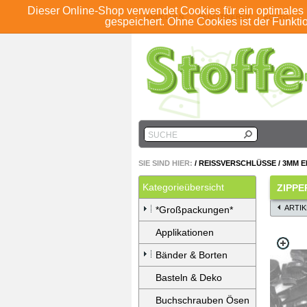
Dieser Online-Shop verwendet Cookies für ein optimales 
ANMELDEN
REGISTRIEREN
KONTO
gespeichert. Ohne Cookies ist der Funkt
SUCHE
SIE SIND HIER:
/
REISSVERSCHLÜSSE
/
3MM E
Kategorieübersicht
ZIPPE
ARTI
*Großpackungen*
Applikationen
Bänder & Borten
Basteln & Deko
Buchschrauben Ösen