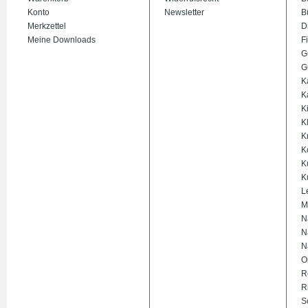
Konto
Newsletter
B
Merkzettel
D
Meine Downloads
Fi
G
G
K
K
K
K
K
K
K
K
L
M
N
N
N
O
R
R
S