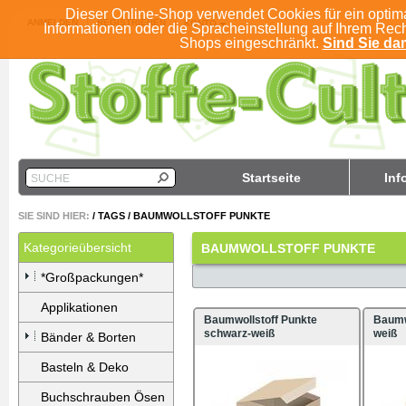
Dieser Online-Shop verwendet Cookies für ein optim
ANMELDEN
REGISTRIEREN
KONTO
Informationen oder die Spracheinstellung auf Ihrem Rec
Shops eingeschränkt.
Sind Sie dam
Startseite
Inf
SUCHE
SIE SIND HIER:
/
TAGS
/
BAUMWOLLSTOFF PUNKTE
Kategorieübersicht
BAUMWOLLSTOFF PUNKTE
*Großpackungen*
Applikationen
Baumwollstoff Punkte
Baumwo
schwarz-weiß
weiß
Bänder & Borten
Basteln & Deko
Buchschrauben Ösen