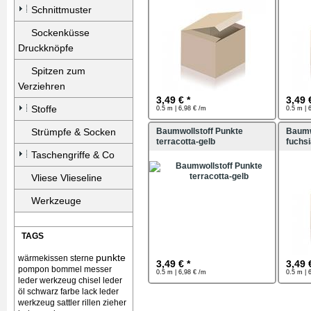
Schnittmuster
Sockenküsse
Druckknöpfe
Spitzen zum
Verziehren
3,49 € *
3,49 
Stoffe
0.5 m | 6,98 € /m
0.5 m | 
Strümpfe & Socken
Baumwollstoff Punkte
Baumw
terracotta-gelb
fuchsi
Taschengriffe & Co
Vliese Vlieseline
Werkzeuge
TAGS
punkte
wärmekissen
sterne
3,49 € *
3,49 
pompon bommel
messer
0.5 m | 6,98 € /m
0.5 m | 
leder werkzeug chisel
leder
öl schwarz farbe lack
leder
werkzeug sattler rillen zieher