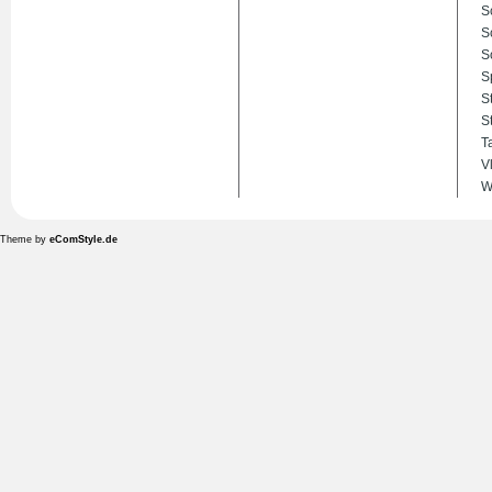
S
S
S
S
S
S
T
V
W
Theme by
eComStyle.de