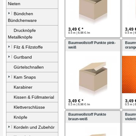
Nieten
Bündchen
Bündchenware
3,49 € *
3,49 
Drucknöpfe
0.5 m | 6,98 € /m
0.5 m | 
Metallknöpfe
Baumwollstoff Punkte pink-
Baumw
Filz & Filzstoffe
weiß
orang
Gurtband
Gürtelschnallen
Kam Snaps
Karabiner
Kissen & Füllmaterial
3,49 € *
3,49 
0.5 m | 6,98 € /m
0.5 m | 
Klettverschlüsse
Baumwollstoff Punkte
Baumw
Knöpfe
braun-weiß
violet
Kordeln und Zubehör