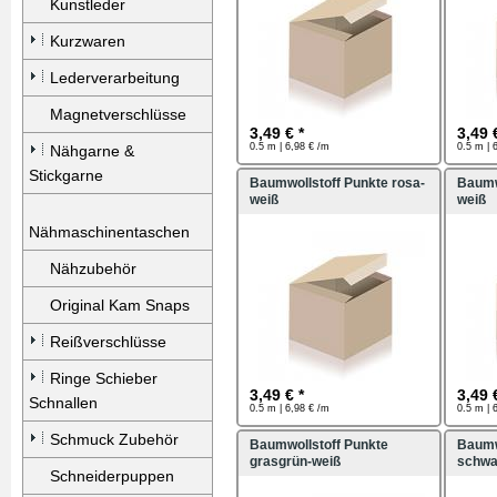
Kunstleder
Kurzwaren
Lederverarbeitung
Magnetverschlüsse
3,49 € *
3,49 
0.5 m | 6,98 € /m
0.5 m | 
Nähgarne &
Stickgarne
Baumwollstoff Punkte rosa-
Baumw
weiß
weiß
Nähmaschinentaschen
Nähzubehör
Original Kam Snaps
Reißverschlüsse
Ringe Schieber
3,49 € *
3,49 
Schnallen
0.5 m | 6,98 € /m
0.5 m | 
Schmuck Zubehör
Baumwollstoff Punkte
Baumw
grasgrün-weiß
schwa
Schneiderpuppen