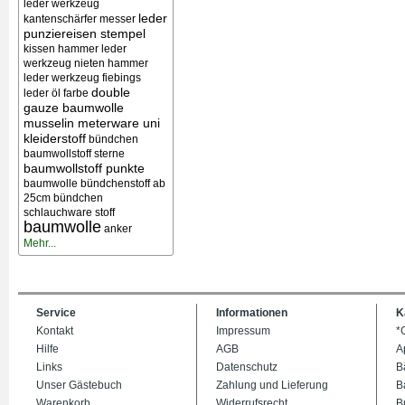
leder werkzeug
leder
kantenschärfer messer
punziereisen stempel
kissen
hammer leder
werkzeug nieten
hammer
leder werkzeug
fiebings
double
leder öl farbe
gauze baumwolle
musselin meterware uni
kleiderstoff
bündchen
baumwollstoff sterne
baumwollstoff punkte
baumwolle bündchenstoff ab
25cm bündchen
schlauchware stoff
baumwolle
anker
Mehr...
Service
Informationen
K
Kontakt
Impressum
*
Hilfe
AGB
A
Links
Datenschutz
B
Unser Gästebuch
Zahlung und Lieferung
B
Warenkorb
Widerrufsrecht
B