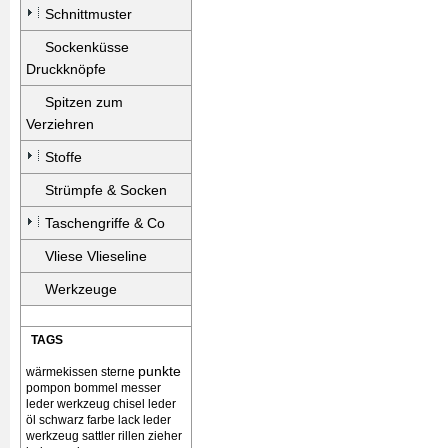
Schnittmuster
Sockenküsse
Druckknöpfe
Spitzen zum
Verziehren
Stoffe
Strümpfe & Socken
Taschengriffe & Co
Vliese Vlieseline
Werkzeuge
TAGS
punkte
wärmekissen
sterne
pompon bommel
messer
leder werkzeug chisel
leder
öl schwarz farbe lack
leder
werkzeug sattler rillen zieher