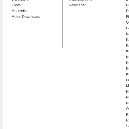
Konto
Newsletter
B
Merkzettel
D
Meine Downloads
Fi
G
G
K
K
K
K
K
K
K
K
L
M
N
N
N
O
R
R
S