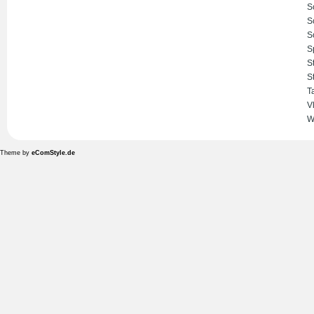
S
S
S
S
S
S
T
V
W
Theme by
eComStyle.de