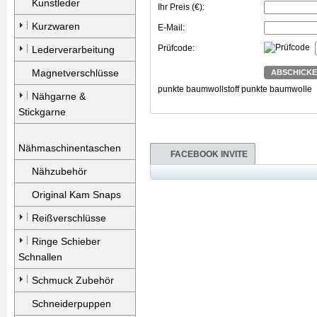
Kunstleder
Ihr Preis (€):
Kurzwaren
E-Mail:
Prüfcode:
Lederverarbeitung
Magnetverschlüsse
ABSCHICK
punkte
baumwollstoff punkte
baumwolle
Nähgarne &
Stickgarne
Nähmaschinentaschen
FACEBOOK INVITE
Nähzubehör
Original Kam Snaps
Reißverschlüsse
Ringe Schieber
Schnallen
Schmuck Zubehör
Schneiderpuppen