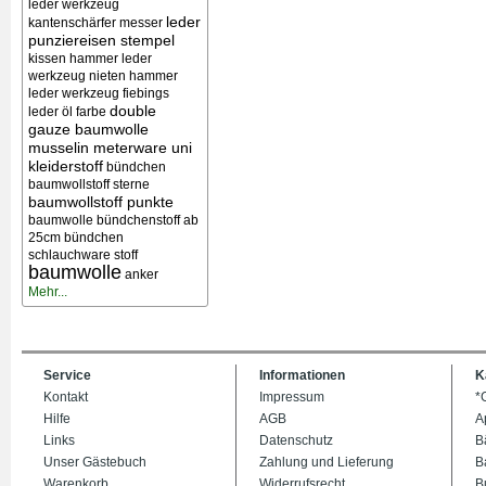
leder werkzeug
leder
kantenschärfer messer
punziereisen stempel
kissen
hammer leder
werkzeug nieten
hammer
leder werkzeug
fiebings
double
leder öl farbe
gauze baumwolle
musselin meterware uni
kleiderstoff
bündchen
baumwollstoff sterne
baumwollstoff punkte
baumwolle bündchenstoff ab
25cm bündchen
schlauchware stoff
baumwolle
anker
Mehr...
Service
Informationen
K
Kontakt
Impressum
*
Hilfe
AGB
A
Links
Datenschutz
B
Unser Gästebuch
Zahlung und Lieferung
B
Warenkorb
Widerrufsrecht
B