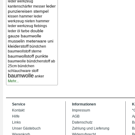
leder werkzeug
leder
kantenschärfer messer
punziereisen stempel
kissen
hammer leder
werkzeug nieten
hammer
leder werkzeug
fiebings
double
leder öl farbe
gauze baumwolle
musselin meterware uni
kleiderstoff
bündchen
baumwollstoff sterne
baumwollstoff punkte
baumwolle bündchenstoff ab
25cm bündchen
schlauchware stoff
baumwolle
anker
Mehr...
Service
Informationen
K
Kontakt
Impressum
*
Hilfe
AGB
A
Links
Datenschutz
B
Unser Gästebuch
Zahlung und Lieferung
B
Warenkorb
Widerrufsrecht
B