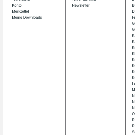
Konto
Newsletter
B
Merkzettel
D
Meine Downloads
Fi
G
G
K
K
K
K
K
K
K
K
L
M
N
N
N
O
R
R
S