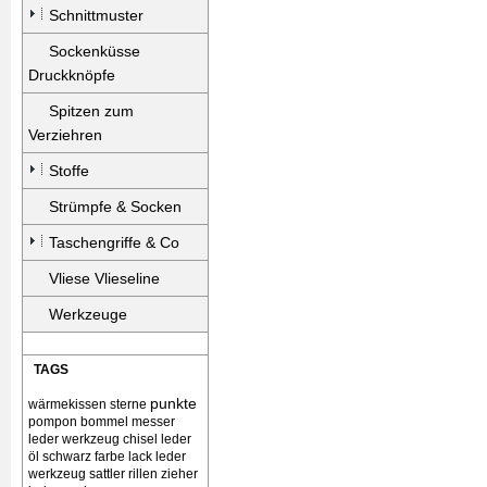
Schnittmuster
Sockenküsse
Druckknöpfe
Spitzen zum
Verziehren
Stoffe
Strümpfe & Socken
Taschengriffe & Co
Vliese Vlieseline
Werkzeuge
TAGS
punkte
wärmekissen
sterne
pompon bommel
messer
leder werkzeug chisel
leder
öl schwarz farbe lack
leder
werkzeug sattler rillen zieher