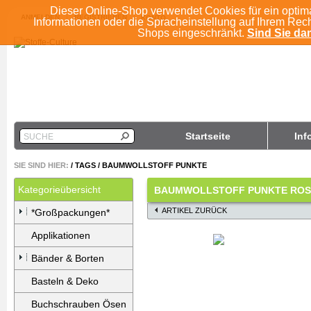
Dieser Online-Shop verwendet Cookies für ein optim
ANMELDEN
REGISTRIEREN
KONTO
Informationen oder die Spracheinstellung auf Ihrem Rec
Shops eingeschränkt.
Sind Sie dam
Startseite
Inf
SUCHE
SIE SIND HIER:
/
TAGS
/
BAUMWOLLSTOFF PUNKTE
Kategorieübersicht
BAUMWOLLSTOFF PUNKTE ROS
ARTIKEL ZURÜCK
*Großpackungen*
Applikationen
Bänder & Borten
Basteln & Deko
Buchschrauben Ösen