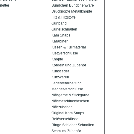
letter
Bündchen Bündchenware
Drucknöpfe Metallknöpfe
Filz & Filzstoffe
Gurtband
Gürtelschnallen
Kam Snaps
Karabiner
Kissen & Füllmaterial
Klettverschlüsse
Knöpfe
Kordeln und Zubehör
Kunstleder
Kurzwaren
Lederverarbeitung
Magnetverschlüsse
Nähgarne & Stickgarne
Nähmaschinentaschen
Nähzubehör
Original Kam Snaps
Reißverschlüsse
Ringe Schieber Schnallen
Schmuck Zubehör