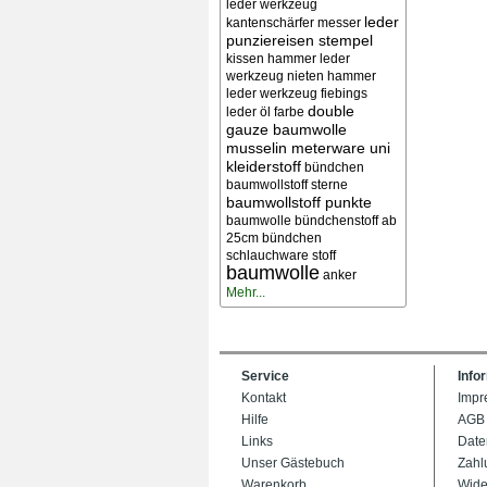
leder werkzeug
leder
kantenschärfer messer
punziereisen stempel
kissen
hammer leder
werkzeug nieten
hammer
leder werkzeug
fiebings
double
leder öl farbe
gauze baumwolle
musselin meterware uni
kleiderstoff
bündchen
baumwollstoff sterne
baumwollstoff punkte
baumwolle bündchenstoff ab
25cm bündchen
schlauchware stoff
baumwolle
anker
Mehr...
Service
Info
Kontakt
Impr
Hilfe
AGB
Links
Date
Unser Gästebuch
Zahl
Warenkorb
Wide