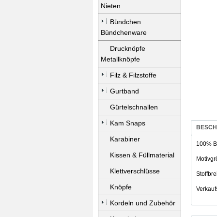
Nieten
Bündchen
Bündchenware
Drucknöpfe
Metallknöpfe
Filz & Filzstoffe
Gurtband
Gürtelschnallen
Kam Snaps
BESCH
Karabiner
100% B
Kissen & Füllmaterial
Motivg
Klettverschlüsse
Stoffbr
Knöpfe
Verkauf
Kordeln und Zubehör