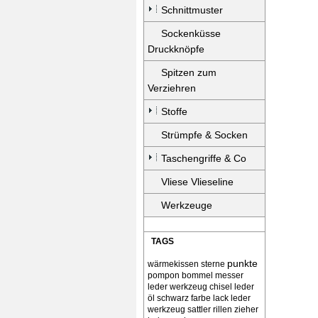
Schnittmuster
Sockenküsse
Druckknöpfe
Spitzen zum
Verziehren
Stoffe
Strümpfe & Socken
Taschengriffe & Co
Vliese Vlieseline
Werkzeuge
TAGS
punkte
wärmekissen
sterne
pompon bommel
messer
leder werkzeug chisel
leder
öl schwarz farbe lack
leder
werkzeug sattler rillen zieher