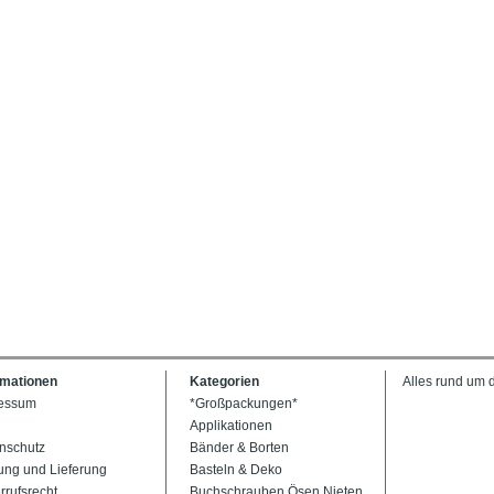
rmationen
Kategorien
Alles rund um 
essum
*Großpackungen*
Applikationen
nschutz
Bänder & Borten
ung und Lieferung
Basteln & Deko
rrufsrecht
Buchschrauben Ösen Nieten