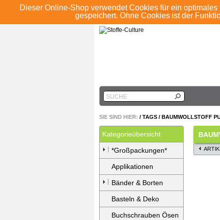
Dieser Online-Shop verwendet Cookies für ein optimales 
ANMELDEN
REGISTRIEREN
KONTO
gespeichert. Ohne Cookies ist der Funkt
SUCHE
SIE SIND HIER:
/
TAGS
/
BAUMWOLLSTOFF P
Kategorieübersicht
BAUM
ARTI
*Großpackungen*
Applikationen
Bänder & Borten
Basteln & Deko
Buchschrauben Ösen