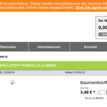
Einkaufserlebnis. Dabei werden beispielsweise die Session-In
ionsumfang des Online-Shops eingeschränkt.
Sind Sie damit nic
Der W
Der W
0,00
0,00
ZU
ZU
Startseite
Informationen
Kontakt
UNKTE
WOLLSTOFF PUNKTE LILA-WEISS
KEL ZURÜCK
Artikel 2 VON 24
Baumwollstoff
Art. Nr.:
3,49 €
*
0.5 m | 6,98 €/m