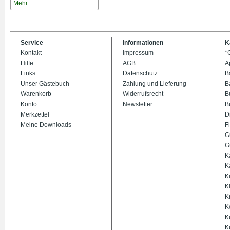
Mehr...
Service
Informationen
K
Kontakt
Impressum
*
Hilfe
AGB
A
Links
Datenschutz
B
Unser Gästebuch
Zahlung und Lieferung
B
Warenkorb
Widerrufsrecht
B
Konto
Newsletter
B
Merkzettel
D
Meine Downloads
Fi
G
G
K
K
K
K
K
K
K
K