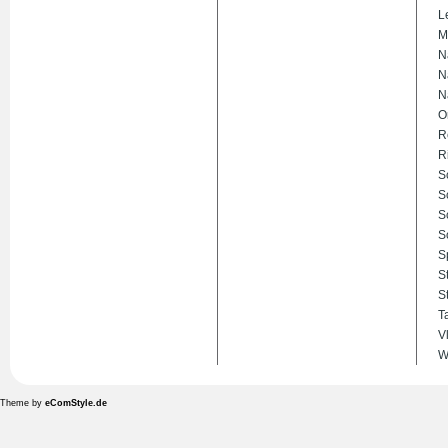
L
M
N
N
N
O
R
R
S
S
S
S
S
S
S
T
V
W
Theme by
eComStyle.de