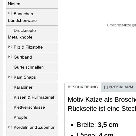
Nieten
Bündchen
Bündchenware
Laden...
Drucknöpfe
Metallknöpfe
Filz & Filzstoffe
Gurtband
Gürtelschnallen
Kam Snaps
Karabiner
BESCHREIBUNG
[!] PREISALARM
Kissen & Füllmaterial
Motiv Katze als Brosch
Klettverschlüsse
Rückseite ist eine Stec
Knöpfe
Breite:
3,5 cm
Kordeln und Zubehör
Länge:
4 cm