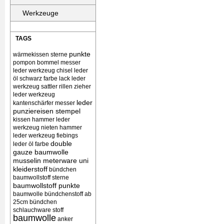
Werkzeuge
TAGS
punkte
wärmekissen
sterne
pompon bommel
messer
leder werkzeug chisel
leder
öl schwarz farbe lack
leder
werkzeug sattler rillen zieher
leder werkzeug
leder
kantenschärfer messer
punziereisen stempel
kissen
hammer leder
werkzeug nieten
hammer
leder werkzeug
fiebings
double
leder öl farbe
gauze baumwolle
musselin meterware uni
kleiderstoff
bündchen
baumwollstoff sterne
baumwollstoff punkte
baumwolle bündchenstoff ab
25cm bündchen
schlauchware stoff
baumwolle
anker