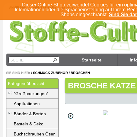
Dieser Online-Shop verwendet Cookies für ein optim
ANMELDEN
REGISTRIEREN
KONTO
Informationen oder die Spracheinstellung auf Ihrem Rec
Shops eingeschränkt.
Sind Sie dam
Startseite
Inf
SUCHE
SIE SIND HIER:
/
SCHMUCK ZUBEHÖR
/
BROSCHEN
Kategorieübersicht
BROSCHE KATZE
*Großpackungen*
Applikationen
Bänder & Borten
Basteln & Deko
Buchschrauben Ösen