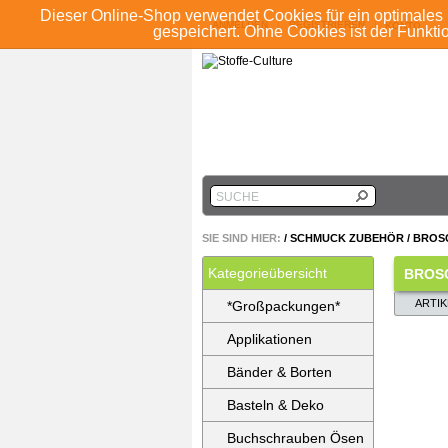
Dieser Online-Shop verwendet Cookies für ein optimales 
ANMELDEN
REGISTRIEREN
KONTO
gespeichert. Ohne Cookies ist der Funkt
SUCHE
SIE SIND HIER:
/
SCHMUCK ZUBEHÖR
/
BROS
Kategorieübersicht
BROS
ARTI
*Großpackungen*
Applikationen
Bänder & Borten
Basteln & Deko
Buchschrauben Ösen