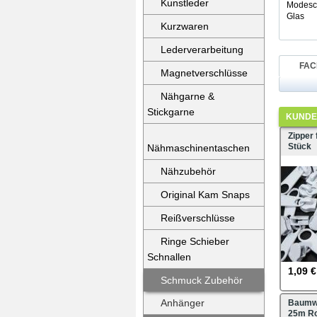
Kunstleder
Modesch
Glas
Kurzwaren
Lederverarbeitung
FAC
Magnetverschlüsse
Nähgarne &
Stickgarne
KUNDEN
Zipper
Stück
Nähmaschinentaschen
Nähzubehör
Original Kam Snaps
Reißverschlüsse
Ringe Schieber
Schnallen
1,09 €
Schmuck Zubehör
Anhänger
Baumwo
25m Ro