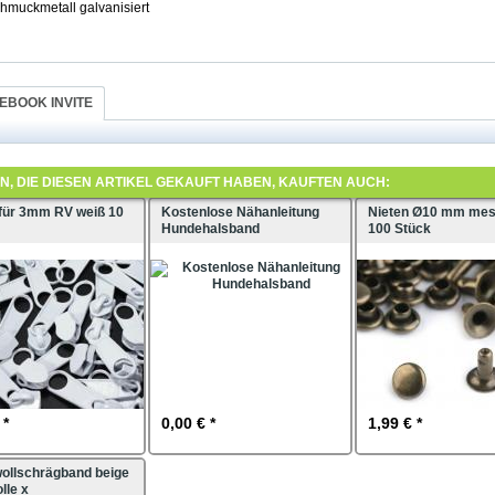
muckmetall galvanisiert
EBOOK INVITE
, DIE DIESEN ARTIKEL GEKAUFT HABEN, KAUFTEN AUCH:
 für 3mm RV weiß 10
Kostenlose Nähanleitung
Nieten Ø10 mm mes
Hundehalsband
100 Stück
 *
0,00 € *
1,99 € *
llschrägband beige
lle x