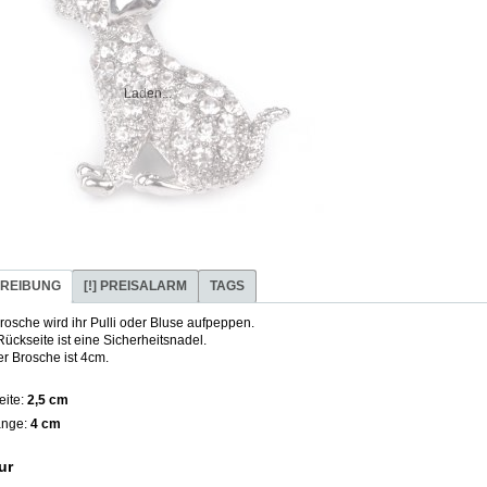
Laden...
REIBUNG
[!] PREISALARM
TAGS
rosche wird ihr Pulli oder Bluse aufpeppen.
Rückseite ist eine Sicherheitsnadel.
r Brosche ist 4cm.
eite:
2,5 cm
nge:
4 cm
ur