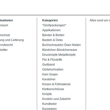
rmationen
Kategorien
Alles rund um 
essum
*Großpackungen*
Applikationen
nschutz
Bänder & Borten
ung und Lieferung
Basteln & Deko
rrufsrecht
Buchschrauben Ösen Nieten
letter
Bündchen Bündchenware
Drucknöpfe Metallknöpfe
Filz & Filzstoffe
Gurtband
Gürtelschnallen
Kam Snaps
Karabiner
Kissen & Füllmaterial
Klettverschlüsse
Knöpfe
Kordeln und Zubehör
Kunstleder
Kurzwaren