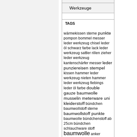
Werkzeuge
TAGS
punkte
wärmekissen
sterne
pompon bommel
messer
leder werkzeug chisel
leder
öl schwarz farbe lack
leder
werkzeug sattler rillen zieher
leder werkzeug
leder
kantenschärfer messer
punziereisen stempel
kissen
hammer leder
werkzeug nieten
hammer
leder werkzeug
fiebings
double
leder öl farbe
gauze baumwolle
musselin meterware uni
kleiderstoff
bündchen
baumwollstoff sterne
baumwollstoff punkte
baumwolle bündchenstoff ab
25cm bündchen
schlauchware stoff
baumwolle
anker