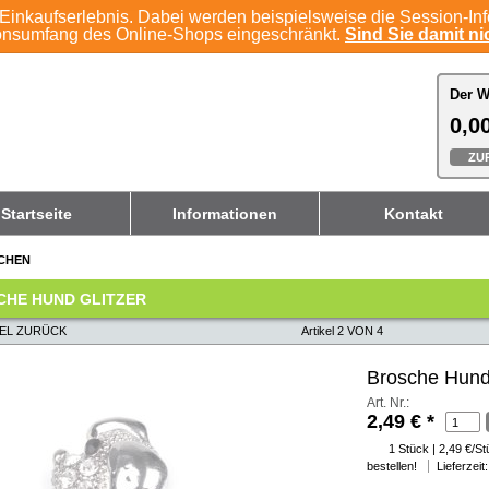
Einkaufserlebnis. Dabei werden beispielsweise die Session-In
ionsumfang des Online-Shops eingeschränkt.
Sind Sie damit nic
Der W
Der W
0,00
0,00
ZU
ZU
Startseite
Informationen
Kontakt
CHEN
CHE HUND GLITZER
KEL ZURÜCK
Artikel 2 VON 4
Brosche Hund 
Art. Nr.:
2,49 €
*
1 Stück | 2,49 €/S
bestellen!
Lieferzeit