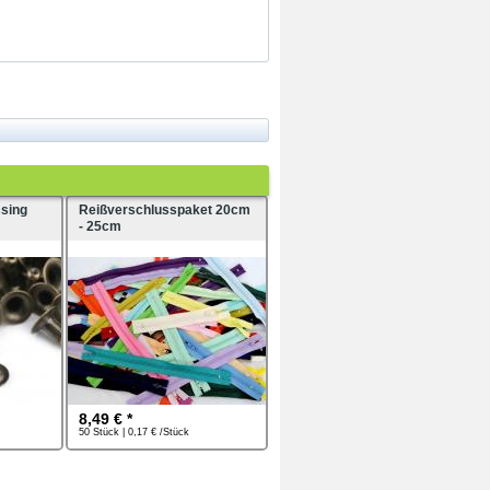
sing
Reißverschlusspaket 20cm
- 25cm
8,49 € *
50 Stück | 0,17 € /Stück