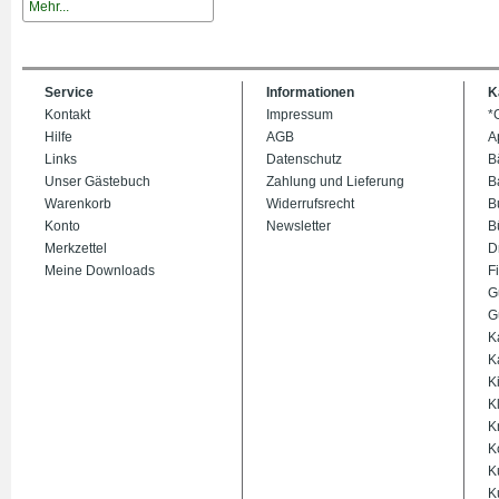
Mehr...
Service
Informationen
K
Kontakt
Impressum
*
Hilfe
AGB
A
Links
Datenschutz
B
Unser Gästebuch
Zahlung und Lieferung
B
Warenkorb
Widerrufsrecht
B
Konto
Newsletter
B
Merkzettel
D
Meine Downloads
Fi
G
G
K
K
K
K
K
K
K
K