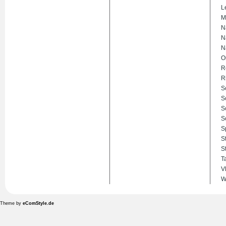
L
M
N
N
N
O
R
R
S
S
S
S
S
S
S
T
V
W
Theme by
eComStyle.de