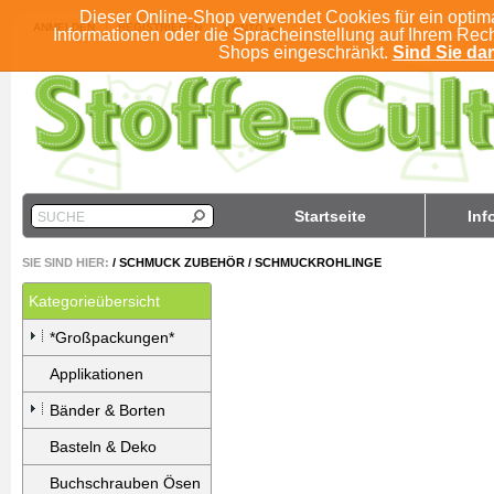
Dieser Online-Shop verwendet Cookies für ein optim
ANMELDEN
REGISTRIEREN
KONTO
Informationen oder die Spracheinstellung auf Ihrem Rec
Shops eingeschränkt.
Sind Sie dam
Startseite
Inf
SUCHE
SIE SIND HIER:
/
SCHMUCK ZUBEHÖR
/
SCHMUCKROHLINGE
Kategorieübersicht
*Großpackungen*
Applikationen
Bänder & Borten
Basteln & Deko
Buchschrauben Ösen