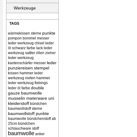
Werkzeuge
TAGS
punkte
wärmekissen
sterne
pompon bommel
messer
leder werkzeug chisel
leder
öl schwarz farbe lack
leder
werkzeug sattler rillen zieher
leder werkzeug
leder
kantenschärfer messer
punziereisen stempel
kissen
hammer leder
werkzeug nieten
hammer
leder werkzeug
fiebings
double
leder öl farbe
gauze baumwolle
musselin meterware uni
kleiderstoff
bündchen
baumwollstoff sterne
baumwollstoff punkte
baumwolle bündchenstoff ab
25cm bündchen
schlauchware stoff
baumwolle
anker