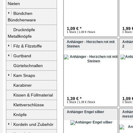
Nieten
Bündchen
Bündchenware
1,09 € *
1,99 
Drucknöpfe
1 Stück | 1,09 € /Stück
1 Stück 
Metallknöpfe
Anhänger - Herzchen rot mit
Anhän
Filz & Filzstoffe
Steinen
2
Gurtband
Gürtelschnallen
Kam Snaps
Karabiner
Kissen & Füllmaterial
1,39 € *
1,09 
1 Stück | 1,39 € /Stück
1 Stück 
Klettverschlüsse
Anhänger Engel silber
Anhä
Knöpfe
messi
Kordeln und Zubehör