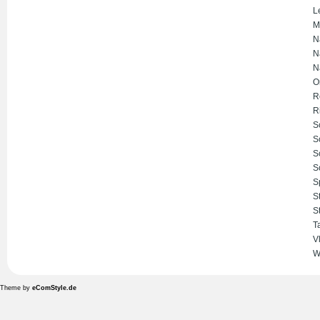
L
M
N
N
N
O
R
R
S
S
S
S
S
S
S
T
V
W
Theme by
eComStyle.de