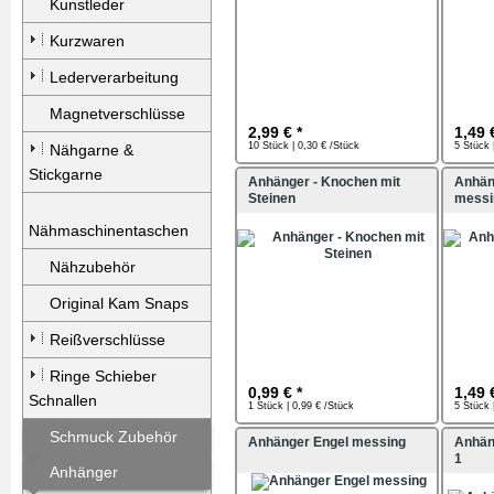
Kunstleder
Kurzwaren
Lederverarbeitung
Magnetverschlüsse
2,99 € *
1,49 
10 Stück | 0,30 € /Stück
5 Stück 
Nähgarne &
Stickgarne
Anhänger - Knochen mit
Anhä
Steinen
messi
Nähmaschinentaschen
Nähzubehör
Original Kam Snaps
Reißverschlüsse
Ringe Schieber
0,99 € *
1,49 
Schnallen
1 Stück | 0,99 € /Stück
5 Stück 
Schmuck Zubehör
Anhänger Engel messing
Anhän
1
Anhänger