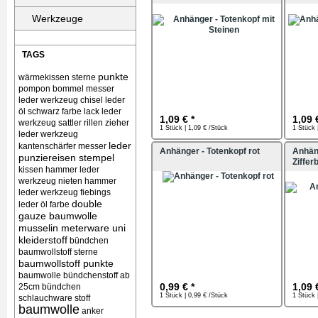
Werkzeuge
TAGS
punkte
wärmekissen
sterne
pompon bommel
messer
leder werkzeug chisel
leder
öl schwarz farbe lack
leder
1,09 € *
1,09 
werkzeug sattler rillen zieher
1 Stück | 1,09 € /Stück
1 Stück 
leder werkzeug
leder
kantenschärfer messer
Anhänger - Totenkopf rot
Anhän
punziereisen stempel
Zifferb
kissen
hammer leder
werkzeug nieten
hammer
leder werkzeug
fiebings
double
leder öl farbe
gauze baumwolle
musselin meterware uni
kleiderstoff
bündchen
baumwollstoff sterne
baumwollstoff punkte
baumwolle bündchenstoff ab
0,99 € *
1,09 
25cm bündchen
1 Stück | 0,99 € /Stück
1 Stück 
schlauchware stoff
baumwolle
anker