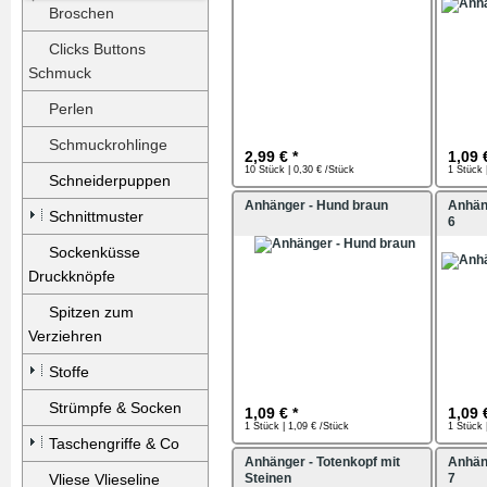
Broschen
Clicks Buttons
Schmuck
Perlen
Schmuckrohlinge
2,99 € *
1,09 
10 Stück | 0,30 € /Stück
1 Stück 
Schneiderpuppen
Anhänger - Hund braun
Anhän
Schnittmuster
6
Sockenküsse
Druckknöpfe
Spitzen zum
Verziehren
Stoffe
Strümpfe & Socken
1,09 € *
1,09 
1 Stück | 1,09 € /Stück
1 Stück 
Taschengriffe & Co
Anhänger - Totenkopf mit
Anhän
Vliese Vlieseline
Steinen
7