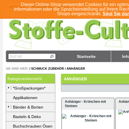
Dieser Online-Shop verwendet Cookies für ein optim
ANMELDEN
REGISTRIEREN
KONTO
Informationen oder die Spracheinstellung auf Ihrem Rec
Shops eingeschränkt.
Sind Sie dam
Startseite
Inf
SUCHE
SIE SIND HIER:
/
SCHMUCK ZUBEHÖR
/
ANHÄNGER
Kategorieübersicht
ANHÄNGER
*Großpackungen*
Applikationen
Anhänger - Krönchen mit
Anhän
Steinen
Bänder & Borten
Basteln & Deko
Buchschrauben Ösen