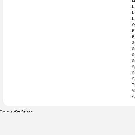
M
N
N
N
O
R
R
S
S
S
S
S
S
S
T
V
W
Theme by
eComStyle.de