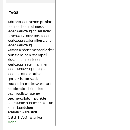
TAGS
punkte
wärmekissen
sterne
pompon bommel
messer
leder werkzeug chisel
leder
öl schwarz farbe lack
leder
werkzeug sattler rillen zieher
leder werkzeug
leder
kantenschärfer messer
punziereisen stempel
kissen
hammer leder
werkzeug nieten
hammer
leder werkzeug
fiebings
double
leder öl farbe
gauze baumwolle
musselin meterware uni
kleiderstoff
bündchen
baumwollstoff sterne
baumwollstoff punkte
baumwolle bündchenstoff ab
25cm bündchen
schlauchware stoff
baumwolle
anker
Mehr...