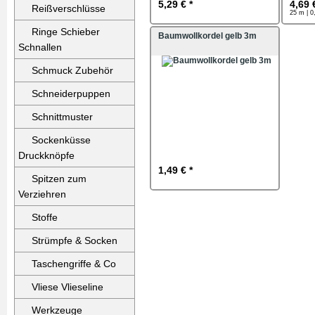
5,29 € *
4,69 
Reißverschlüsse
25 m | 0
Ringe Schieber
Baumwollkordel gelb 3m
Schnallen
Schmuck Zubehör
Schneiderpuppen
Schnittmuster
Sockenküsse
Druckknöpfe
1,49 € *
Spitzen zum
Verziehren
Stoffe
Strümpfe & Socken
Taschengriffe & Co
Vliese Vlieseline
Werkzeuge