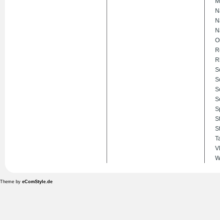
M
N
N
N
O
R
R
S
S
S
S
S
S
S
T
V
W
Theme by
eComStyle.de