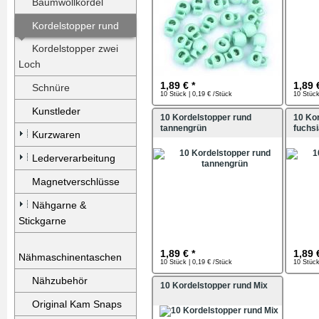
Baumwollkordel
Kordelstopper rund
Kordelstopper zwei
Loch
1,89 € *
1,89 
Schnüre
10 Stück | 0,19 € /Stück
10 Stück
Kunstleder
10 Kordelstopper rund
10 Ko
tannengrün
fuchsi
Kurzwaren
Lederverarbeitung
Magnetverschlüsse
Nähgarne &
Stickgarne
1,89 € *
1,89 
Nähmaschinentaschen
10 Stück | 0,19 € /Stück
10 Stück
Nähzubehör
10 Kordelstopper rund Mix
Original Kam Snaps