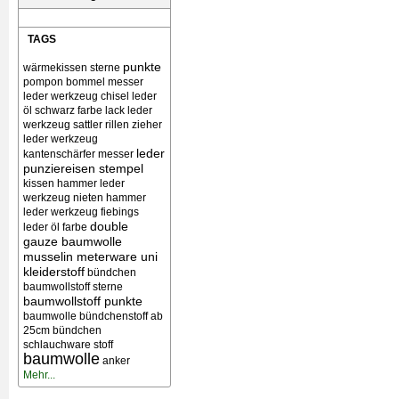
TAGS
punkte
wärmekissen
sterne
pompon bommel
messer
leder werkzeug chisel
leder
öl schwarz farbe lack
leder
werkzeug sattler rillen zieher
leder werkzeug
leder
kantenschärfer messer
punziereisen stempel
kissen
hammer leder
werkzeug nieten
hammer
leder werkzeug
fiebings
double
leder öl farbe
gauze baumwolle
musselin meterware uni
kleiderstoff
bündchen
baumwollstoff sterne
baumwollstoff punkte
baumwolle bündchenstoff ab
25cm bündchen
schlauchware stoff
baumwolle
anker
Mehr...