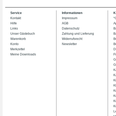
Service
Informationen
K
Kontakt
Impressum
*
Hilfe
AGB
A
Links
Datenschutz
B
Unser Gästebuch
Zahlung und Lieferung
B
Warenkorb
Widerrufsrecht
B
Konto
Newsletter
B
Merkzettel
D
Meine Downloads
Fi
G
G
K
K
K
K
K
K
K
K
L