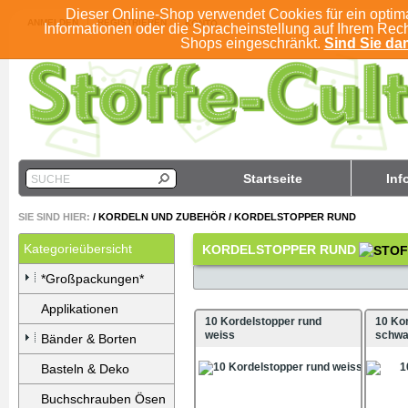
Dieser Online-Shop verwendet Cookies für ein optim
ANMELDEN
REGISTRIEREN
KONTO
Informationen oder die Spracheinstellung auf Ihrem Rec
Shops eingeschränkt.
Sind Sie dam
Startseite
Inf
SUCHE
SIE SIND HIER:
/
KORDELN UND ZUBEHÖR
/
KORDELSTOPPER RUND
Kategorieübersicht
KORDELSTOPPER RUND
*Großpackungen*
Applikationen
10 Kordelstopper rund
10 Ko
weiss
schwa
Bänder & Borten
Basteln & Deko
Buchschrauben Ösen