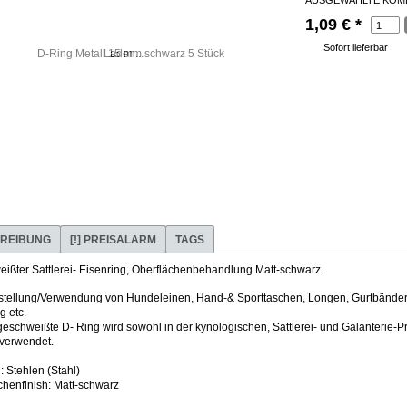
AUSGEWÄHLTE KOMB
1,09 €
*
Sofort lieferbar
Laden...
REIBUNG
[!] PREISALARM
TAGS
ißter Sattlerei- Eisenring, Oberflächenbehandlung Matt-schwarz.
stellung/Verwendung von Hundeleinen, Hand-& Sporttaschen, Longen, Gurtbänder, 
 etc.
geschweißte D- Ring wird sowohl in der kynologischen, Sattlerei- und Galanterie-
verwendet.
: Stehlen (Stahl)
chenfinish: Matt-schwarz