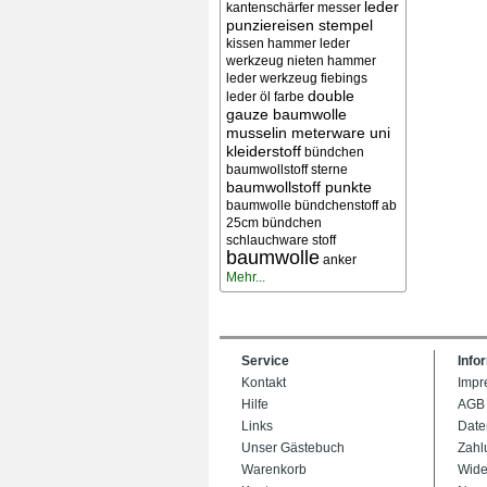
leder
kantenschärfer messer
punziereisen stempel
kissen
hammer leder
werkzeug nieten
hammer
leder werkzeug
fiebings
double
leder öl farbe
gauze baumwolle
musselin meterware uni
kleiderstoff
bündchen
baumwollstoff sterne
baumwollstoff punkte
baumwolle bündchenstoff ab
25cm bündchen
schlauchware stoff
baumwolle
anker
Mehr...
Service
Info
Kontakt
Impr
Hilfe
AGB
Links
Date
Unser Gästebuch
Zahl
Warenkorb
Wide