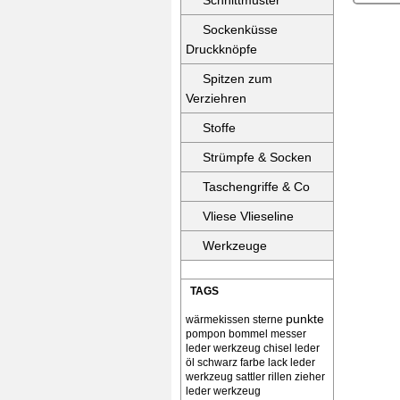
Schnittmuster
Sockenküsse
Druckknöpfe
Spitzen zum
Verziehren
Stoffe
Strümpfe & Socken
Taschengriffe & Co
Vliese Vlieseline
Werkzeuge
TAGS
punkte
wärmekissen
sterne
pompon bommel
messer
leder werkzeug chisel
leder
öl schwarz farbe lack
leder
werkzeug sattler rillen zieher
leder werkzeug