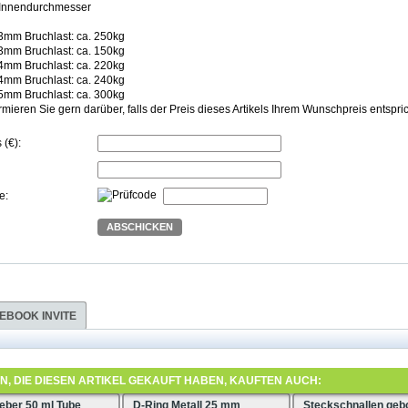
 Innendurchmesser
mm Bruchlast: ca. 250kg
mm Bruchlast: ca.
150kg
mm Bruchlast: ca. 22
0kg
mm Bruchlast: ca.
240kg
mm Bruchlast: ca. 300kg
rmieren Sie gern darüber, falls der Preis dieses Artikels Ihrem Wunschpreis entspric
 (€):
e:
ABSCHICKEN
EBOOK INVITE
, DIE DIESEN ARTIKEL GEKAUFT HABEN, KAUFTEN AUCH:
leber 50 ml Tube
D-Ring Metall 25 mm
Steckschnallen geb