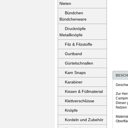
Nieten
Bündchen
Bündchenware
Drucknöpfe
Metallknöpfe
Filz & Filzstoffe
Gurtband
Gürtelschnallen
Kam Snaps
BESCH
Karabiner
Geschwe
Kissen & Füllmaterial
Zur Her
Camping
Klettverschlüsse
Dieser 
Netzen 
Knöpfe
Material
Kordeln und Zubehör
Oberflä