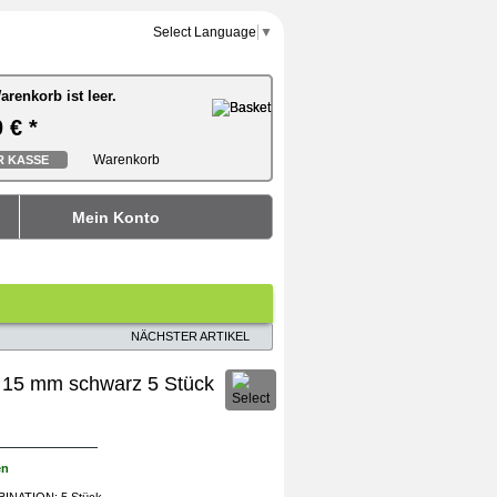
Select Language
▼
arenkorb ist leer.
arenkorb ist leer.
 € *
 € *
Warenkorb
Warenkorb
R KASSE
R KASSE
Mein Konto
NÄCHSTER ARTIKEL
l 15 mm schwarz 5 Stück
en