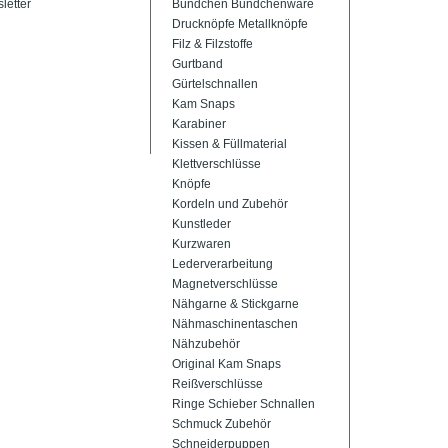
letter
Bündchen Bündchenware
Drucknöpfe Metallknöpfe
Filz & Filzstoffe
Gurtband
Gürtelschnallen
Kam Snaps
Karabiner
Kissen & Füllmaterial
Klettverschlüsse
Knöpfe
Kordeln und Zubehör
Kunstleder
Kurzwaren
Lederverarbeitung
Magnetverschlüsse
Nähgarne & Stickgarne
Nähmaschinentaschen
Nähzubehör
Original Kam Snaps
Reißverschlüsse
Ringe Schieber Schnallen
Schmuck Zubehör
Schneiderpuppen