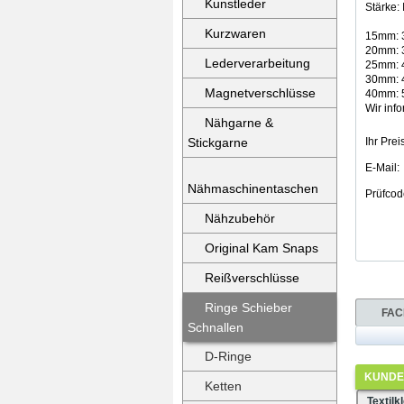
Kunstleder
Stärke:
Kurzwaren
15mm: 3
20mm: 3
Lederverarbeitung
25mm: 4
30mm: 4
Magnetverschlüsse
40mm: 5
Wir info
Nähgarne &
Stickgarne
Ihr Preis
E-Mail:
Nähmaschinentaschen
Prüfcod
Nähzubehör
Original Kam Snaps
Reißverschlüsse
Ringe Schieber
FAC
Schnallen
D-Ringe
KUNDEN
Ketten
Textilk