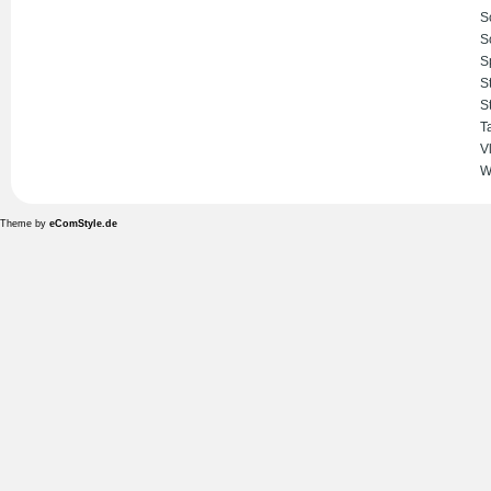
S
S
S
S
S
T
V
W
Theme by
eComStyle.de