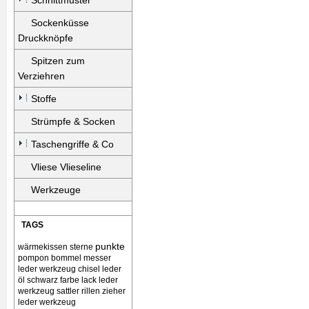
Schnittmuster
Sockenküsse
Druckknöpfe
Spitzen zum
Verziehren
Stoffe
Strümpfe & Socken
Taschengriffe & Co
Vliese Vlieseline
Werkzeuge
TAGS
punkte
wärmekissen
sterne
pompon bommel
messer
leder werkzeug chisel
leder
öl schwarz farbe lack
leder
werkzeug sattler rillen zieher
leder werkzeug