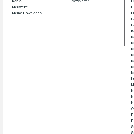
Konto
Newsletter
B
Merkzettel
D
Meine Downloads
Fi
G
G
K
K
K
K
K
K
K
K
L
M
N
N
N
O
R
R
S
S