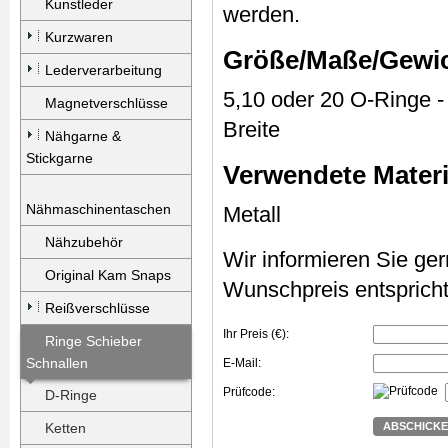
Kunstleder
werden.
Kurzwaren
Größe/Maße/Gewi
Lederverarbeitung
5,10 oder 20 O-Ringe -
Magnetverschlüsse
Breite
Nähgarne &
Stickgarne
Verwendete Materi
Nähmaschinentaschen
Metall
Nähzubehör
Wir informieren Sie gern
Original Kam Snaps
Wunschpreis entspricht
Reißverschlüsse
Ihr Preis (€):
Ringe Schieber
Schnallen
E-Mail:
Prüfcode:
D-Ringe
Ketten
ABSCHICK