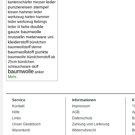
leder
kantenschärfer messer
punziereisen stempel
kissen
hammer leder
werkzeug nieten
hammer
leder werkzeug
fiebings
double
leder öl farbe
gauze baumwolle
musselin meterware uni
kleiderstoff
bündchen
baumwollstoff sterne
baumwollstoff punkte
baumwolle bündchenstoff ab
25cm bündchen
schlauchware stoff
baumwolle
anker
Mehr...
Service
Informationen
K
Kontakt
Impressum
*
Hilfe
AGB
A
Links
Datenschutz
B
Unser Gästebuch
Zahlung und Lieferung
B
Warenkorb
Widerrufsrecht
B