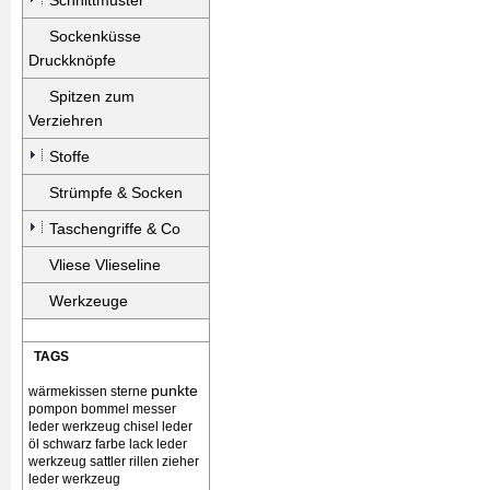
Schnittmuster
Sockenküsse
Druckknöpfe
Spitzen zum
Verziehren
Stoffe
Strümpfe & Socken
Taschengriffe & Co
Vliese Vlieseline
Werkzeuge
TAGS
punkte
wärmekissen
sterne
pompon bommel
messer
leder werkzeug chisel
leder
öl schwarz farbe lack
leder
werkzeug sattler rillen zieher
leder werkzeug