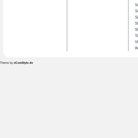
S
S
S
S
S
T
V
W
Theme by
eComStyle.de