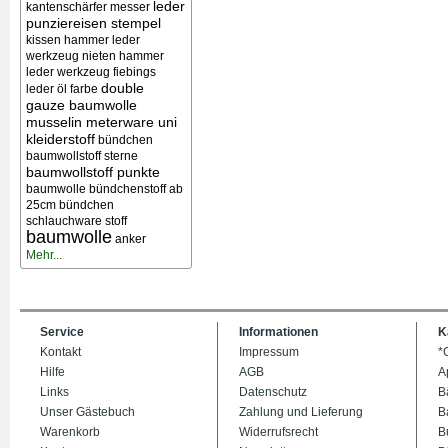
leder
kantenschärfer messer
punziereisen stempel
kissen
hammer leder
werkzeug nieten
hammer
leder werkzeug
fiebings
double
leder öl farbe
gauze baumwolle
musselin meterware uni
kleiderstoff
bündchen
baumwollstoff sterne
baumwollstoff punkte
baumwolle bündchenstoff ab
25cm bündchen
schlauchware stoff
baumwolle
anker
Mehr...
Service
Informationen
K
Kontakt
Impressum
*
Hilfe
AGB
A
Links
Datenschutz
B
Unser Gästebuch
Zahlung und Lieferung
B
Warenkorb
Widerrufsrecht
B