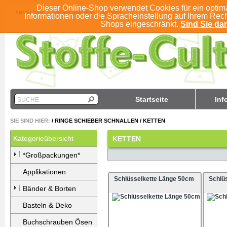
Dieser Online-Shop verwendet Cookies für ein optim
ANMELDEN
REGISTRIEREN
KONTO
Informationen oder die Spracheinstellung auf Ihrem Rec
Shops eingeschränkt.
Sind Sie dam
Startseite
Inf
SUCHE
SIE SIND HIER:
/
RINGE SCHIEBER SCHNALLEN
/
KETTEN
Kategorieübersicht
KETTEN
*Großpackungen*
Applikationen
Schlüsselkette Länge 50cm
Schlü
Bänder & Borten
Basteln & Deko
Buchschrauben Ösen