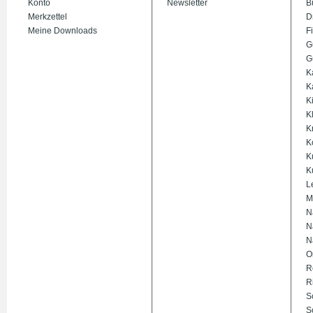
Konto
Newsletter
B
Merkzettel
D
Meine Downloads
Fi
G
G
K
K
K
K
K
K
K
K
L
M
N
N
N
O
R
R
S
S