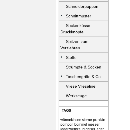
Schneiderpuppen
Schnittmuster
Sockenküsse
Druckknöpfe
Spitzen zum
Verziehren
Stoffe
Strümpfe & Socken
Taschengriffe & Co
Vliese Vlieseline
Werkzeuge
TAGS
punkte
wärmekissen
sterne
pompon bommel
messer
leder werkzeug chisel
leder