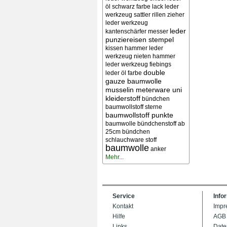
öl schwarz farbe lack
leder
werkzeug sattler rillen zieher
leder werkzeug
leder
kantenschärfer messer
punziereisen stempel
kissen
hammer leder
werkzeug nieten
hammer
leder werkzeug
fiebings
double
leder öl farbe
gauze baumwolle
musselin meterware uni
kleiderstoff
bündchen
baumwollstoff sterne
baumwollstoff punkte
baumwolle bündchenstoff ab
25cm bündchen
schlauchware stoff
baumwolle
anker
Mehr...
Service
Info
Kontakt
Impr
Hilfe
AGB
Links
Date