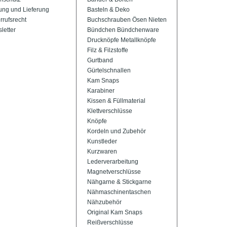
ung und Lieferung
Basteln & Deko
rrufsrecht
Buchschrauben Ösen Nieten
letter
Bündchen Bündchenware
Drucknöpfe Metallknöpfe
Filz & Filzstoffe
Gurtband
Gürtelschnallen
Kam Snaps
Karabiner
Kissen & Füllmaterial
Klettverschlüsse
Knöpfe
Kordeln und Zubehör
Kunstleder
Kurzwaren
Lederverarbeitung
Magnetverschlüsse
Nähgarne & Stickgarne
Nähmaschinentaschen
Nähzubehör
Original Kam Snaps
Reißverschlüsse