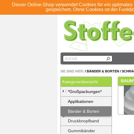
Dieser Online-Shop verwendet Cookies für ein optimales 
ANMELDEN
REGISTRIEREN
KONTO
gespeichert. Ohne Cookies ist der Funkt
SUCHE
SIE SIND HIER:
/
BÄNDER & BORTEN
/
SCHRÄ
BAUM
Kategorieübersicht
*Großpackungen*
Applikationen
Bänder & Borten
Druckknopfband
Gummibänder