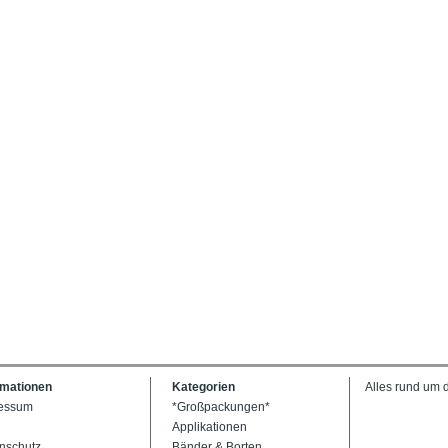
rmationen
Kategorien
Alles rund um 
essum
*Großpackungen*
Applikationen
nschutz
Bänder & Borten