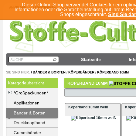
Dieser Online-Shop verwendet Cookies für ein optim
ANMELDEN
REGISTRIEREN
KONTO
Informationen oder die Spracheinstellung auf Ihrem Rec
Shops eingeschränkt.
Sind Sie dam
Startseite
Inf
SUCHE
SIE SIND HIER:
/
BÄNDER & BORTEN
/
KÖPERBÄNDER
/
KÖPERBAND 10MM
Kategorieübersicht
KÖPERBAND 10MM
*Großpackungen*
Applikationen
Köperband 10mm weiß
Köper
Bänder & Borten
Druckknopfband
Gummibänder