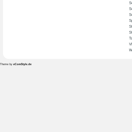
S
S
S
S
S
S
T
V
W
Theme by
eComStyle.de