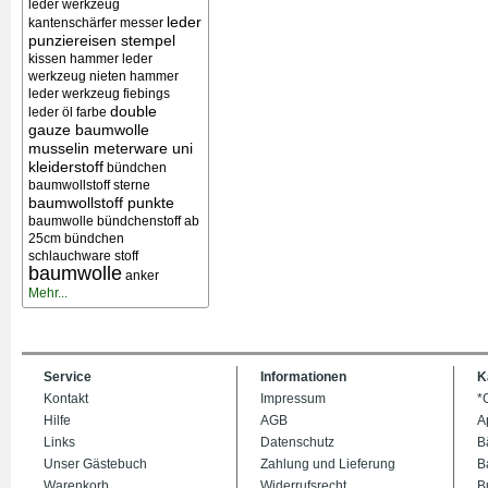
leder werkzeug
leder
kantenschärfer messer
punziereisen stempel
kissen
hammer leder
werkzeug nieten
hammer
leder werkzeug
fiebings
double
leder öl farbe
gauze baumwolle
musselin meterware uni
kleiderstoff
bündchen
baumwollstoff sterne
baumwollstoff punkte
baumwolle bündchenstoff ab
25cm bündchen
schlauchware stoff
baumwolle
anker
Mehr...
Service
Informationen
K
Kontakt
Impressum
*
Hilfe
AGB
A
Links
Datenschutz
B
Unser Gästebuch
Zahlung und Lieferung
B
Warenkorb
Widerrufsrecht
B