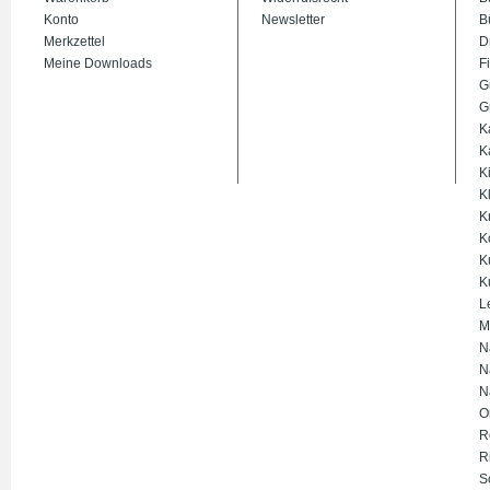
Konto
Newsletter
B
Merkzettel
D
Meine Downloads
Fi
G
G
K
K
K
K
K
K
K
K
L
M
N
N
N
O
R
R
S