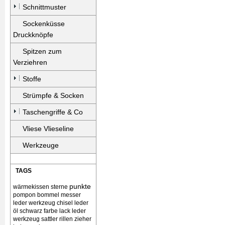
Schnittmuster
Sockenküsse
Druckknöpfe
Spitzen zum
Verziehren
Stoffe
Strümpfe & Socken
Taschengriffe & Co
Vliese Vlieseline
Werkzeuge
TAGS
punkte
wärmekissen
sterne
pompon bommel
messer
leder werkzeug chisel
leder
öl schwarz farbe lack
leder
werkzeug sattler rillen zieher