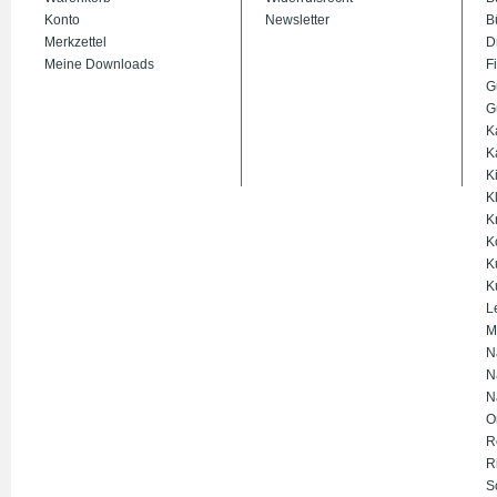
Konto
Newsletter
B
Merkzettel
D
Meine Downloads
Fi
G
G
K
K
K
K
K
K
K
K
L
M
N
N
N
O
R
R
S