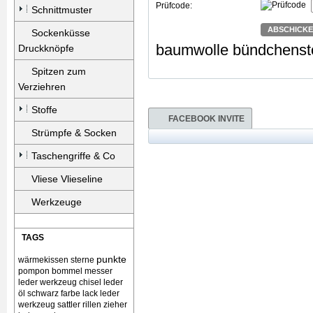
Prüfcode:
Schnittmuster
ABSCHICK
Sockenküsse
baumwolle bündchensto
Druckknöpfe
Spitzen zum
Verziehren
Stoffe
FACEBOOK INVITE
Strümpfe & Socken
Taschengriffe & Co
Vliese Vlieseline
Werkzeuge
TAGS
punkte
wärmekissen
sterne
pompon bommel
messer
leder werkzeug chisel
leder
öl schwarz farbe lack
leder
werkzeug sattler rillen zieher