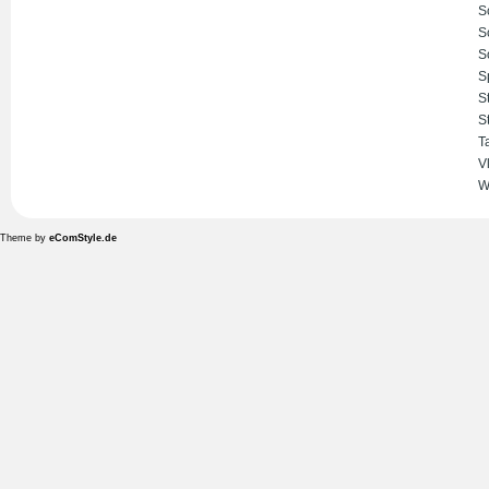
S
S
S
S
S
S
T
V
W
Theme by
eComStyle.de