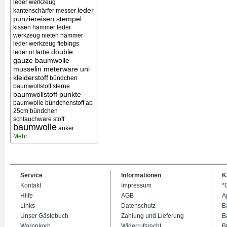
leder werkzeug
leder
kantenschärfer messer
punziereisen stempel
kissen
hammer leder
werkzeug nieten
hammer
leder werkzeug
fiebings
double
leder öl farbe
gauze baumwolle
musselin meterware uni
kleiderstoff
bündchen
baumwollstoff sterne
baumwollstoff punkte
baumwolle bündchenstoff ab
25cm bündchen
schlauchware stoff
baumwolle
anker
Mehr...
Service
Informationen
K
Kontakt
Impressum
*
Hilfe
AGB
A
Links
Datenschutz
B
Unser Gästebuch
Zahlung und Lieferung
B
Warenkorb
Widerrufsrecht
B