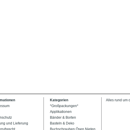
rmationen
Kategorien
Alles rund um 
essum
*Großpackungen*
Applikationen
nschutz
Bänder & Borten
ung und Lieferung
Basteln & Deko
rrufsrecht
Buchschrauben Ösen Nieten