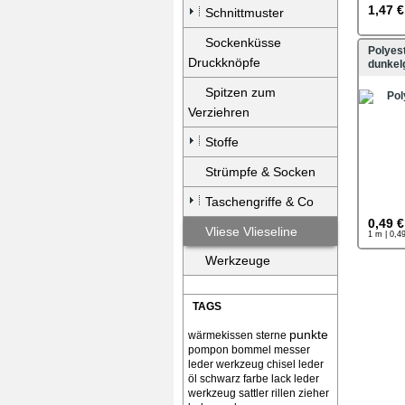
1,47 €
Schnittmuster
Sockenküsse
Polyes
Druckknöpfe
dunkel
Spitzen zum
Verziehren
Stoffe
Strümpfe & Socken
Taschengriffe & Co
0,49 €
Vliese Vlieseline
1 m | 0,4
Werkzeuge
TAGS
punkte
wärmekissen
sterne
pompon bommel
messer
leder werkzeug chisel
leder
öl schwarz farbe lack
leder
werkzeug sattler rillen zieher