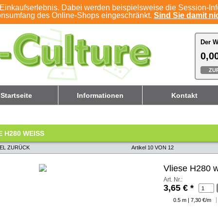
Einkaufserlebnis. Dabei werden beispielsweise die Session-In
ionsumfang des Online-Shops eingeschränkt.
Sind Sie damit nic
Der W
Der W
0,00
0,00
ZU
ZU
Startseite
Informationen
Kontakt
E H280 WEISS
KEL ZURÜCK
Artikel 10 VON 12
Vliese H280 
Art. Nr.:
3,65 €
*
0.5 m | 7,30 €/m