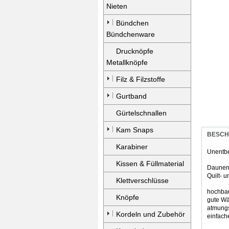
Nieten
Bündchen
Bündchenware
Drucknöpfe
Metallknöpfe
Filz & Filzstoffe
Gurtband
Gürtelschnallen
Kam Snaps
BESCH
Karabiner
Unentbe
Kissen & Füllmaterial
Daunenw
Quilt- 
Klettverschlüsse
hochbau
Knöpfe
gute Wä
atmungs
Kordeln und Zubehör
einfach