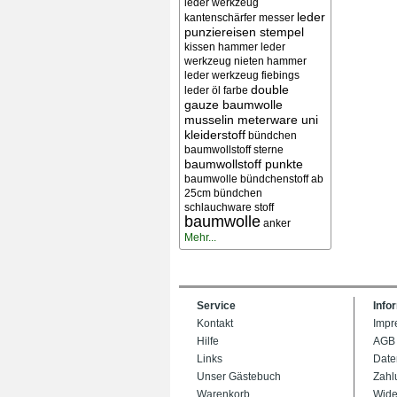
leder werkzeug
leder
kantenschärfer messer
punziereisen stempel
kissen
hammer leder
werkzeug nieten
hammer
leder werkzeug
fiebings
double
leder öl farbe
gauze baumwolle
musselin meterware uni
kleiderstoff
bündchen
baumwollstoff sterne
baumwollstoff punkte
baumwolle bündchenstoff ab
25cm bündchen
schlauchware stoff
baumwolle
anker
Mehr...
Service
Info
Kontakt
Impr
Hilfe
AGB
Links
Date
Unser Gästebuch
Zahl
Warenkorb
Wide