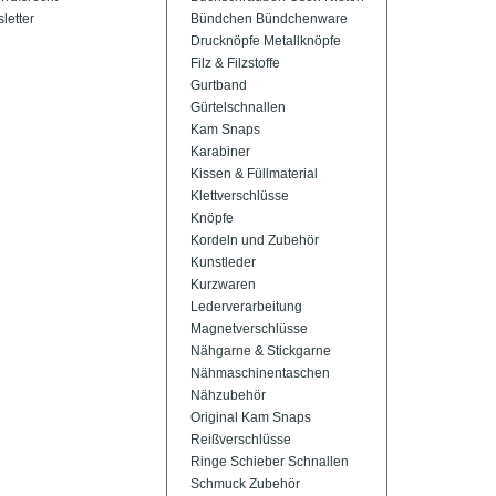
letter
Bündchen Bündchenware
Drucknöpfe Metallknöpfe
Filz & Filzstoffe
Gurtband
Gürtelschnallen
Kam Snaps
Karabiner
Kissen & Füllmaterial
Klettverschlüsse
Knöpfe
Kordeln und Zubehör
Kunstleder
Kurzwaren
Lederverarbeitung
Magnetverschlüsse
Nähgarne & Stickgarne
Nähmaschinentaschen
Nähzubehör
Original Kam Snaps
Reißverschlüsse
Ringe Schieber Schnallen
Schmuck Zubehör