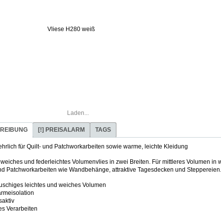
Laden...
REIBUNG
[!] PREISALARM
TAGS
hrlich für Quilt- und Patchworkarbeiten sowie warme, leichte Kleidung
eiches und federleichtes Volumenvlies in zwei Breiten. Für mittleres Volumen in 
und Patchworkarbeiten wie Wandbehänge, attraktive Tagesdecken und Steppereien
schiges leichtes und weiches Volumen
rmeisolation
aktiv
es Verarbeiten