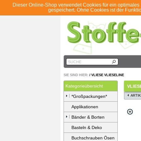
Dieser Online-Shop verwendet Cookies für ein optimales 
ANMELDEN
REGISTRIEREN
KONTO
gespeichert. Ohne Cookies ist der Funkt
SUCHE
SIE SIND HIER:
/
VLIESE VLIESELINE
Kategorieübersicht
VLIES
ARTI
*Großpackungen*
Applikationen
Bänder & Borten
Basteln & Deko
Buchschrauben Ösen