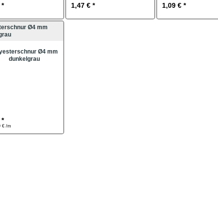
 *
1,47 € *
1,09 € *
terschnur Ø4 mm
grau
 *
9 € /m