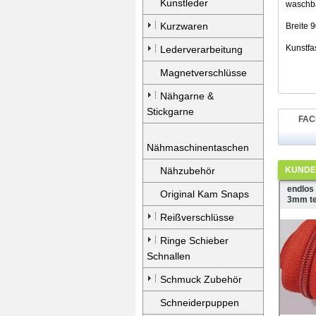
Kunstleder
waschb
Kurzwaren
Breite
Kunstfa
Lederverarbeitung
Magnetverschlüsse
Nähgarne &
Stickgarne
FAC
Nähmaschinentaschen
Nähzubehör
KUNDEN
endlos
Original Kam Snaps
3mm te
Reißverschlüsse
Ringe Schieber
Schnallen
Schmuck Zubehör
Schneiderpuppen