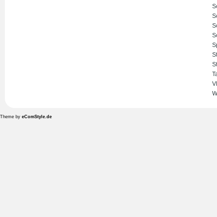
S
S
S
S
S
S
S
T
V
W
Theme by
eComStyle.de