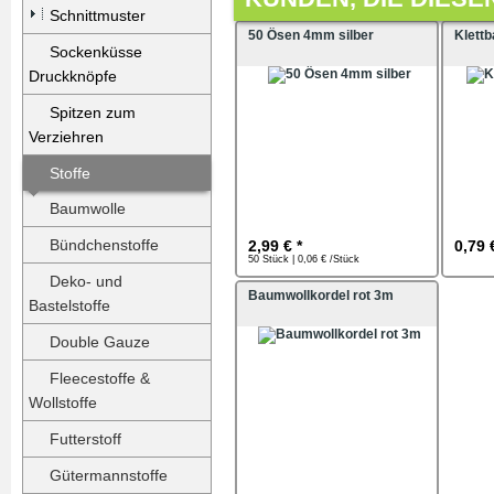
Schnittmuster
50 Ösen 4mm silber
Klett
Sockenküsse
Druckknöpfe
Spitzen zum
Verziehren
Stoffe
Baumwolle
Bündchenstoffe
2,99 € *
0,79 
50 Stück | 0,06 € /Stück
Deko- und
Baumwollkordel rot 3m
Bastelstoffe
Double Gauze
Fleecestoffe &
Wollstoffe
Futterstoff
Gütermannstoffe