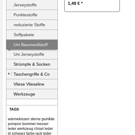
1,49 € *
Jerseystoffe
Punktestoffe
reduzierte Stoffe
Soffpakete
Uni Baumwollstoff
Uni Jerseystoffe
Strümpfe & Socken
Taschengriffe & Co
Vliese Vlieseline
Werkzeuge
TAGS
punkte
wärmekissen
sterne
pompon bommel
messer
leder werkzeug chisel
leder
öl schwarz farbe lack
leder