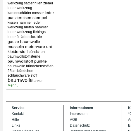
werkzeug sattler rillen zieher
leder werkzeug
leder
kantenschärfer messer
punziereisen stempel
kissen
hammer leder
werkzeug nieten
hammer
leder werkzeug
fiebings
double
leder öl farbe
gauze baumwolle
musselin meterware uni
kleiderstoff
bündchen
baumwollstoff sterne
baumwollstoff punkte
baumwolle bündchenstoff ab
25cm bündchen
schlauchware stoff
baumwolle
anker
Mehr...
Service
Informationen
K
Kontakt
Impressum
*
Hilfe
AGB
A
Links
Datenschutz
B