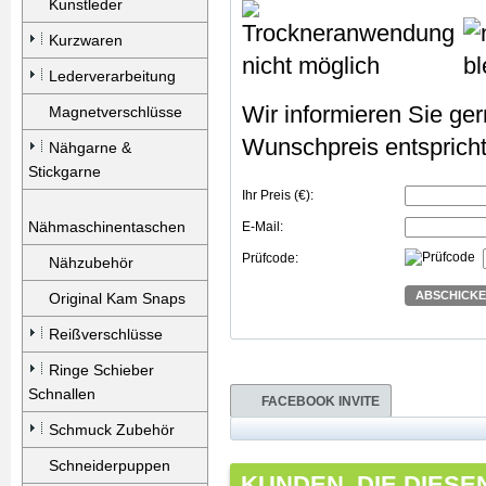
Kunstleder
Kurzwaren
Lederverarbeitung
Wir informieren Sie gern
Magnetverschlüsse
Wunschpreis entspricht
Nähgarne &
Stickgarne
Ihr Preis (€):
Nähmaschinentaschen
E-Mail:
Prüfcode:
Nähzubehör
ABSCHICK
Original Kam Snaps
Reißverschlüsse
Ringe Schieber
Schnallen
FACEBOOK INVITE
Schmuck Zubehör
Schneiderpuppen
KUNDEN, DIE DIESE