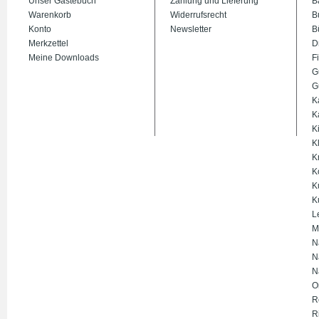
Unser Gästebuch
Zahlung und Lieferung
B
Warenkorb
Widerrufsrecht
B
Konto
Newsletter
B
Merkzettel
D
Meine Downloads
Fi
G
G
K
K
K
K
K
K
K
K
L
M
N
N
N
O
R
R