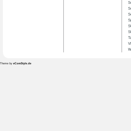
S
S
S
S
S
S
T
V
W
Theme by
eComStyle.de