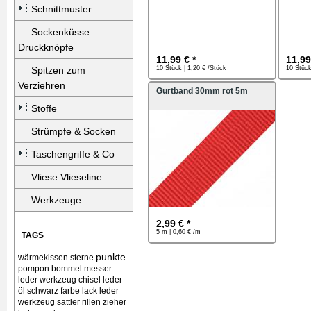
Schnittmuster
Sockenküsse
Druckknöpfe
11,99 € *
11,99
Spitzen zum
10 Stück | 1,20 € /Stück
10 Stück
Verziehren
Gurtband 30mm rot 5m
Stoffe
Strümpfe & Socken
Taschengriffe & Co
Vliese Vlieseline
Werkzeuge
2,99 € *
5 m | 0,60 € /m
TAGS
punkte
wärmekissen
sterne
pompon bommel
messer
leder werkzeug chisel
leder
öl schwarz farbe lack
leder
werkzeug sattler rillen zieher