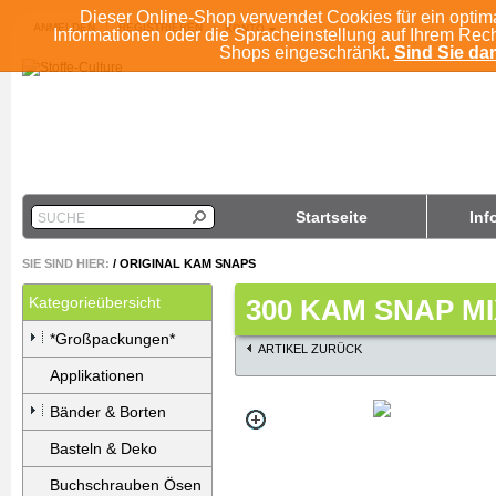
Dieser Online-Shop verwendet Cookies für ein optim
ANMELDEN
REGISTRIEREN
KONTO
Informationen oder die Spracheinstellung auf Ihrem Rec
Shops eingeschränkt.
Sind Sie dam
Startseite
Inf
SUCHE
SIE SIND HIER:
/
ORIGINAL KAM SNAPS
Kategorieübersicht
300 KAM SNAP MI
*Großpackungen*
ARTIKEL ZURÜCK
Applikationen
Bänder & Borten
Basteln & Deko
Buchschrauben Ösen