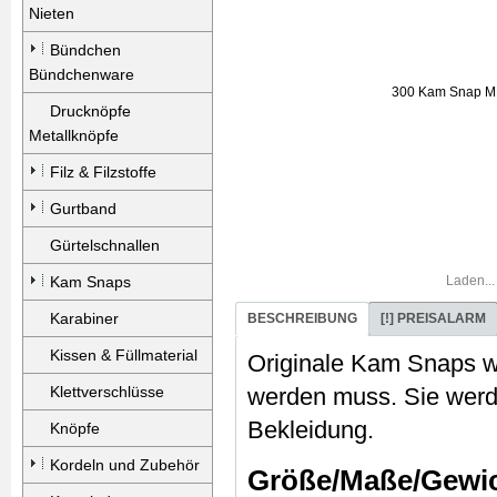
Nieten
Bündchen
Bündchenware
Drucknöpfe
Metallknöpfe
Filz & Filzstoffe
Gurtband
Gürtelschnallen
Laden...
Kam Snaps
Karabiner
BESCHREIBUNG
[!] PREISALARM
Kissen & Füllmaterial
Originale Kam Snaps w
Klettverschlüsse
werden muss. Sie werd
Bekleidung.
Knöpfe
Kordeln und Zubehör
Größe/Maße/Gewi