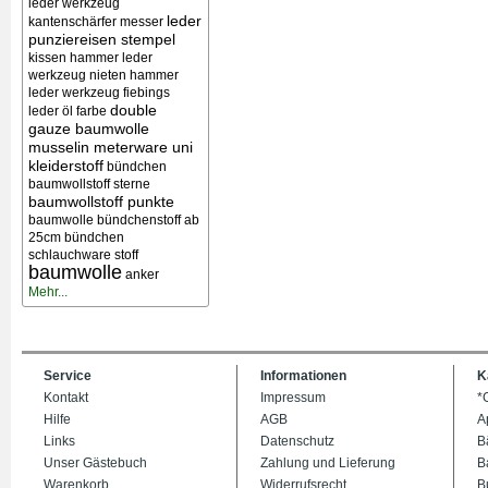
leder werkzeug
leder
kantenschärfer messer
punziereisen stempel
kissen
hammer leder
werkzeug nieten
hammer
leder werkzeug
fiebings
double
leder öl farbe
gauze baumwolle
musselin meterware uni
kleiderstoff
bündchen
baumwollstoff sterne
baumwollstoff punkte
baumwolle bündchenstoff ab
25cm bündchen
schlauchware stoff
baumwolle
anker
Mehr...
Service
Informationen
K
Kontakt
Impressum
*
Hilfe
AGB
A
Links
Datenschutz
B
Unser Gästebuch
Zahlung und Lieferung
B
Warenkorb
Widerrufsrecht
B