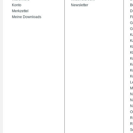
Konto
Newsletter
B
Merkzettel
D
Meine Downloads
Fi
G
G
K
K
K
K
K
K
K
K
L
M
N
N
N
O
R
R
S