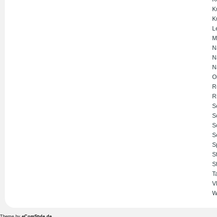
K
K
L
M
N
N
N
O
R
R
S
S
S
S
S
S
S
T
V
W
Theme by
eComStyle.de