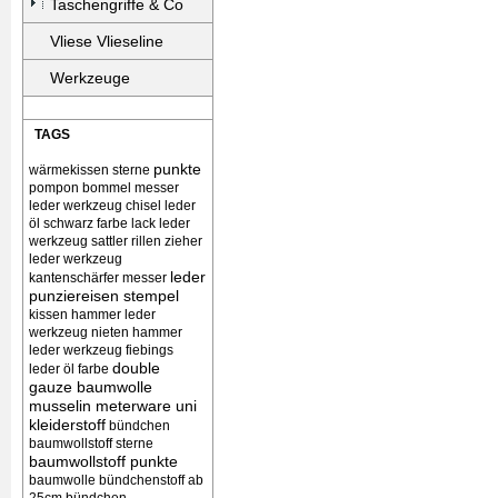
Taschengriffe & Co
Vliese Vlieseline
Werkzeuge
TAGS
punkte
wärmekissen
sterne
pompon bommel
messer
leder werkzeug chisel
leder
öl schwarz farbe lack
leder
werkzeug sattler rillen zieher
leder werkzeug
leder
kantenschärfer messer
punziereisen stempel
kissen
hammer leder
werkzeug nieten
hammer
leder werkzeug
fiebings
double
leder öl farbe
gauze baumwolle
musselin meterware uni
kleiderstoff
bündchen
baumwollstoff sterne
baumwollstoff punkte
baumwolle bündchenstoff ab