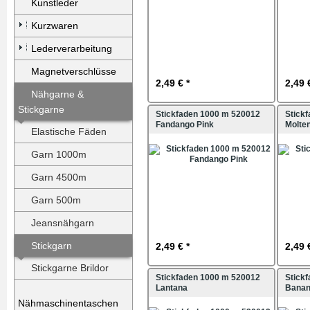
Kunstleder
Kurzwaren
Lederverarbeitung
Magnetverschlüsse
2,49 € *
2,49 
Nähgarne &
Stickgarne
Stickfaden 1000 m 520012
Stick
Fandango Pink
Molte
Elastische Fäden
Garn 1000m
Garn 4500m
Garn 500m
Jeansnähgarn
Stickgarn
2,49 € *
2,49 
Stickgarne Brildor
Stickfaden 1000 m 520012
Stick
Lantana
Bana
Nähmaschinentaschen