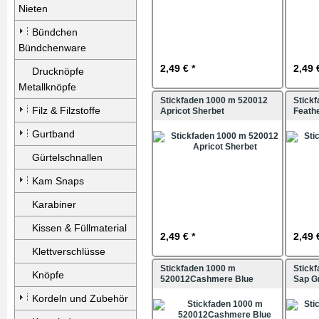
Nieten
Bündchen
Bündchenware
2,49 € *
2,49 
Drucknöpfe
Metallknöpfe
Stickfaden 1000 m 520012
Stick
Filz & Filzstoffe
Apricot Sherbet
Feath
Gurtband
Gürtelschnallen
Kam Snaps
Karabiner
Kissen & Füllmaterial
2,49 € *
2,49 
Klettverschlüsse
Stickfaden 1000 m
Stick
Knöpfe
520012Cashmere Blue
Sap G
Kordeln und Zubehör