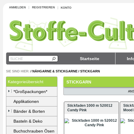
ANMELDEN
REGISTRIEREN
KONTO
Startseite
Inf
SUCHE
SIE SIND HIER:
/
NÄHGARNE & STICKGARNE
/
STICKGARN
Kategorieübersicht
STICKGARN
*Großpackungen*
ANS
Applikationen
Stickfaden 1000 m 520012
Stick
Candy Pink
Mood 
Bänder & Borten
Basteln & Deko
Buchschrauben Ösen