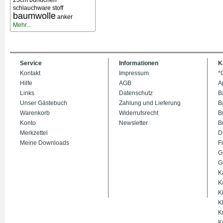
25cm bündchen
schlauchware stoff
baumwolle
anker
Mehr...
Service
Informationen
K
Kontakt
Impressum
*
Hilfe
AGB
A
Links
Datenschutz
B
Unser Gästebuch
Zahlung und Lieferung
B
Warenkorb
Widerrufsrecht
B
Konto
Newsletter
B
Merkzettel
D
Meine Downloads
Fi
G
G
K
K
K
K
K
K