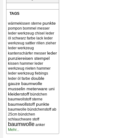
TAGS
punkte
wärmekissen
sterne
pompon bommel
messer
leder werkzeug chisel
leder
öl schwarz farbe lack
leder
werkzeug sattler rillen zieher
leder werkzeug
leder
kantenschärfer messer
punziereisen stempel
kissen
hammer leder
werkzeug nieten
hammer
leder werkzeug
fiebings
double
leder öl farbe
gauze baumwolle
musselin meterware uni
kleiderstoff
bündchen
baumwollstoff sterne
baumwollstoff punkte
baumwolle bündchenstoff ab
25cm bündchen
schlauchware stoff
baumwolle
anker
Mehr...