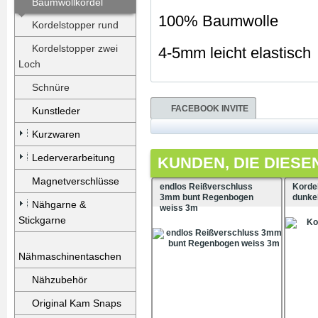
Baumwollkordel
100% Baumwolle
Kordelstopper rund
Kordelstopper zwei
4-5mm leicht elastisch
Loch
Schnüre
FACEBOOK INVITE
Kunstleder
Kurzwaren
Lederverarbeitung
KUNDEN, DIE DIESE
Magnetverschlüsse
endlos Reißverschluss
Korde
3mm bunt Regenbogen
dunke
Nähgarne &
weiss 3m
Stickgarne
Nähmaschinentaschen
Nähzubehör
Original Kam Snaps