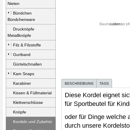
Nieten
Bündchen
Bündchenware
Laden...
Drucknöpfe
Metallknöpfe
Filz & Filzstoffe
Gurtband
Gürtelschnallen
Kam Snaps
Karabiner
BESCHREIBUNG
TAGS
Kissen & Füllmaterial
Diese Kordel eignet si
Klettverschlüsse
für Sportbeutel für Kin
Knöpfe
oder für Dinge welche
Kordeln und Zubehör
durch unsere Kordelst