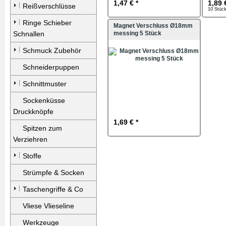
1,47 € *
1,89 
Reißverschlüsse
10 Stück
Ringe Schieber
Magnet Verschluss Ø18mm
Schnallen
messing 5 Stück
Schmuck Zubehör
Schneiderpuppen
Schnittmuster
Sockenküsse
Druckknöpfe
1,69 € *
Spitzen zum
Verziehren
Stoffe
Strümpfe & Socken
Taschengriffe & Co
Vliese Vlieseline
Werkzeuge