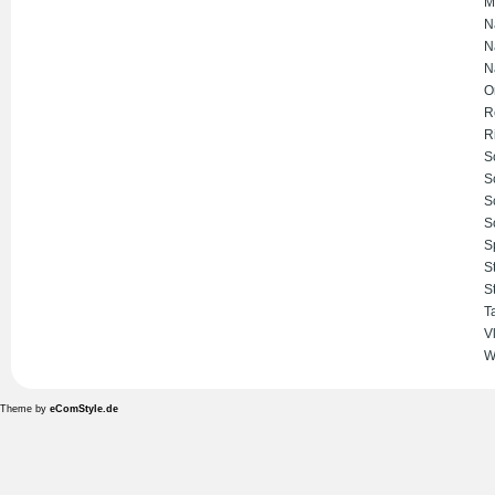
M
N
N
N
O
R
R
S
S
S
S
S
S
S
T
V
W
Theme by
eComStyle.de