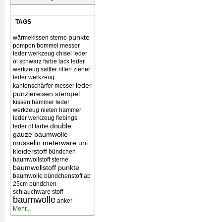
TAGS
punkte
wärmekissen
sterne
pompon bommel
messer
leder werkzeug chisel
leder
öl schwarz farbe lack
leder
werkzeug sattler rillen zieher
leder werkzeug
leder
kantenschärfer messer
punziereisen stempel
kissen
hammer leder
werkzeug nieten
hammer
leder werkzeug
fiebings
double
leder öl farbe
gauze baumwolle
musselin meterware uni
kleiderstoff
bündchen
baumwollstoff sterne
baumwollstoff punkte
baumwolle bündchenstoff ab
25cm bündchen
schlauchware stoff
baumwolle
anker
Mehr...