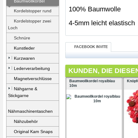
Baumwollkordel
100% Baumwolle
Kordelstopper rund
Kordelstopper zwei
4-5mm leicht elastisch
Loch
Schnüre
FACEBOOK INVITE
Kunstleder
Kurzwaren
Lederverarbeitung
KUNDEN, DIE DIESE
Magnetverschlüsse
Baumwollkordel royalblau
Knöpfe
10m
Nähgarne &
Stickgarne
Nähmaschinentaschen
Nähzubehör
Original Kam Snaps