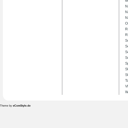
M
N
N
N
O
R
R
S
S
S
S
S
S
S
T
V
W
Theme by
eComStyle.de