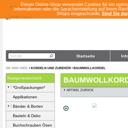
Dieser Online-Shop verwendet Cookies für ein optim
ANMELDEN
REGISTRIEREN
KONTO
Informationen oder die Spracheinstellung auf Ihrem Rec
Shops eingeschränkt.
Sind Sie dam
Startseite
Inf
SUCHE
SIE SIND HIER:
/
KORDELN UND ZUBEHÖR
/
BAUMWOLLKORDEL
Kategorieübersicht
BAUMWOLLKORD
*Großpackungen*
ARTIKEL ZURÜCK
Applikationen
Bänder & Borten
Basteln & Deko
Buchschrauben Ösen