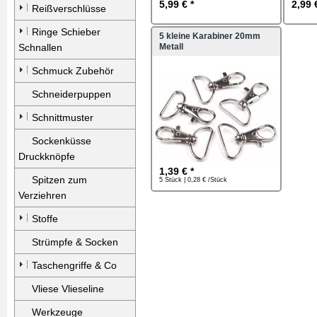
5,99 € *
2,99 
Reißverschlüsse
Ringe Schieber
5 kleine Karabiner 20mm
Schnallen
Metall
Schmuck Zubehör
Schneiderpuppen
Schnittmuster
Sockenküsse
Druckknöpfe
1,39 € *
Spitzen zum
5 Stück | 0,28 € /Stück
Verziehren
Stoffe
Strümpfe & Socken
Taschengriffe & Co
Vliese Vlieseline
Werkzeuge