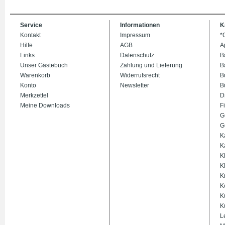
Service
Informationen
K
Kontakt
Impressum
*
Hilfe
AGB
A
Links
Datenschutz
B
Unser Gästebuch
Zahlung und Lieferung
B
Warenkorb
Widerrufsrecht
B
Konto
Newsletter
B
Merkzettel
D
Meine Downloads
Fi
G
G
K
K
K
K
K
K
K
K
L