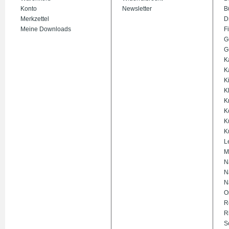
Konto
Newsletter
B
Merkzettel
D
Meine Downloads
Fi
G
G
K
K
K
K
K
K
K
K
L
M
N
N
N
O
R
R
S