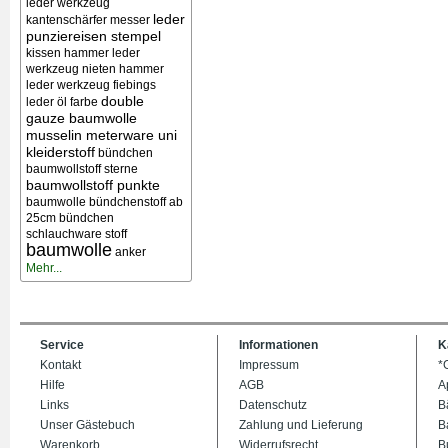
leder werkzeug
leder
kantenschärfer messer
punziereisen stempel
kissen
hammer leder
werkzeug nieten
hammer
leder werkzeug
fiebings
double
leder öl farbe
gauze baumwolle
musselin meterware uni
kleiderstoff
bündchen
baumwollstoff sterne
baumwollstoff punkte
baumwolle bündchenstoff ab
25cm bündchen
schlauchware stoff
baumwolle
anker
Mehr...
Service
Informationen
K
Kontakt
Impressum
*
Hilfe
AGB
A
Links
Datenschutz
B
Unser Gästebuch
Zahlung und Lieferung
B
Warenkorb
Widerrufsrecht
B