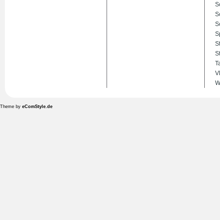
S
S
S
S
S
S
T
V
W
Theme by
eComStyle.de