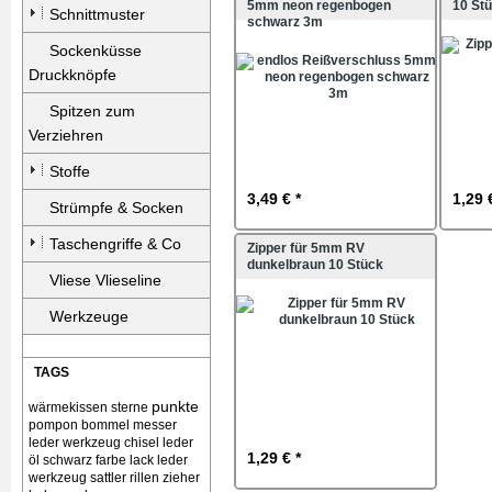
5mm neon regenbogen
10 St
Schnittmuster
schwarz 3m
Sockenküsse
Druckknöpfe
Spitzen zum
Verziehren
Stoffe
3,49 € *
1,29 
Strümpfe & Socken
Taschengriffe & Co
Zipper für 5mm RV
dunkelbraun 10 Stück
Vliese Vlieseline
Werkzeuge
TAGS
punkte
wärmekissen
sterne
pompon bommel
messer
leder werkzeug chisel
leder
1,29 € *
öl schwarz farbe lack
leder
werkzeug sattler rillen zieher