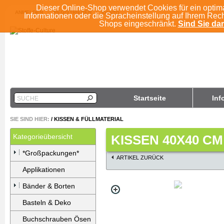
Dieser Online-Shop verwendet Cookies für ein optim
ANMELDEN
REGISTRIEREN
KONTO
Informationen oder die Spracheinstellung auf Ihrem Rec
Shops eingeschränkt.
Sind Sie dam
Startseite
Inf
SUCHE
SIE SIND HIER:
/
KISSEN & FÜLLMATERIAL
Kategorieübersicht
KISSEN 40X40 CM
*Großpackungen*
ARTIKEL ZURÜCK
Applikationen
Bänder & Borten
Basteln & Deko
Buchschrauben Ösen