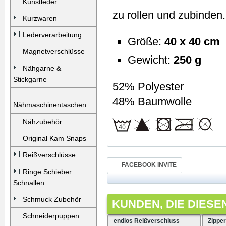
Kunstleder
zu rollen und zubinden.
Kurzwaren
Lederverarbeitung
Größe:
40 x 40 cm
Magnetverschlüsse
Gewicht:
250 g
Nähgarne &
Stickgarne
52% Polyester
48% Baumwolle
Nähmaschinentaschen
Nähzubehör
Original Kam Snaps
Reißverschlüsse
FACEBOOK INVITE
Ringe Schieber
Schnallen
Schmuck Zubehör
KUNDEN, DIE DIESE
Schneiderpuppen
endlos Reißverschluss
Zippe