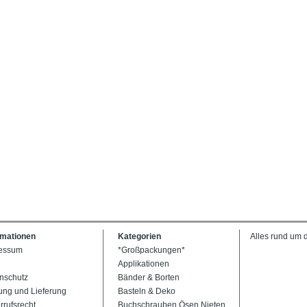
rmationen
Kategorien
Alles rund um 
essum
*Großpackungen*
Applikationen
nschutz
Bänder & Borten
ung und Lieferung
Basteln & Deko
rrufsrecht
Buchschrauben Ösen Nieten