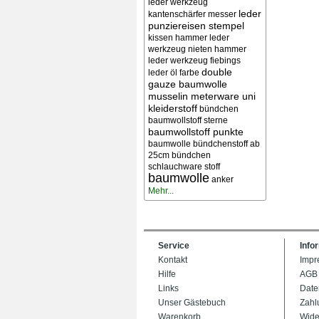
leder werkzeug
leder
kantenschärfer messer
punziereisen stempel
kissen
hammer leder
werkzeug nieten
hammer
leder werkzeug
fiebings
double
leder öl farbe
gauze baumwolle
musselin meterware uni
kleiderstoff
bündchen
baumwollstoff sterne
baumwollstoff punkte
baumwolle bündchenstoff ab
25cm bündchen
schlauchware stoff
baumwolle
anker
Mehr...
Service
Info
Kontakt
Impr
Hilfe
AGB
Links
Date
Unser Gästebuch
Zahl
Warenkorb
Wide