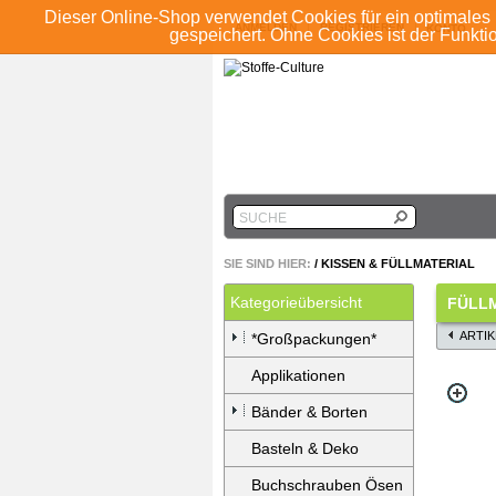
Dieser Online-Shop verwendet Cookies für ein optimales 
ANMELDEN
REGISTRIEREN
KONTO
gespeichert. Ohne Cookies ist der Funkt
SUCHE
SIE SIND HIER:
/
KISSEN & FÜLLMATERIAL
Kategorieübersicht
FÜLL
ARTI
*Großpackungen*
Applikationen
Bänder & Borten
Basteln & Deko
Buchschrauben Ösen