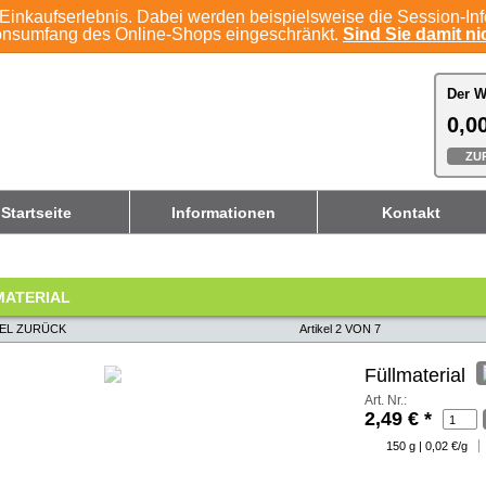
Einkaufserlebnis. Dabei werden beispielsweise die Session-In
ionsumfang des Online-Shops eingeschränkt.
Sind Sie damit nic
Der W
Der W
0,00
0,00
ZU
ZU
Startseite
Informationen
Kontakt
MATERIAL
KEL ZURÜCK
Artikel 2 VON 7
Füllmaterial
Art. Nr.:
2,49 €
*
150 g | 0,02 €/g