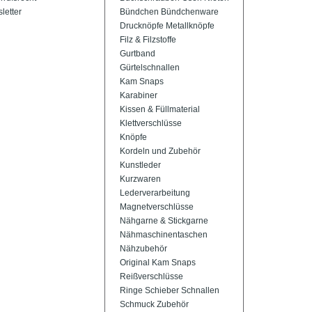
letter
Bündchen Bündchenware
Drucknöpfe Metallknöpfe
Filz & Filzstoffe
Gurtband
Gürtelschnallen
Kam Snaps
Karabiner
Kissen & Füllmaterial
Klettverschlüsse
Knöpfe
Kordeln und Zubehör
Kunstleder
Kurzwaren
Lederverarbeitung
Magnetverschlüsse
Nähgarne & Stickgarne
Nähmaschinentaschen
Nähzubehör
Original Kam Snaps
Reißverschlüsse
Ringe Schieber Schnallen
Schmuck Zubehör