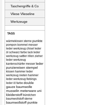
Taschengriffe & Co
Vliese Vlieseline
Werkzeuge
TAGS
punkte
wärmekissen
sterne
pompon bommel
messer
leder werkzeug chisel
leder
öl schwarz farbe lack
leder
werkzeug sattler rillen zieher
leder werkzeug
leder
kantenschärfer messer
punziereisen stempel
kissen
hammer leder
werkzeug nieten
hammer
leder werkzeug
fiebings
double
leder öl farbe
gauze baumwolle
musselin meterware uni
kleiderstoff
bündchen
baumwollstoff sterne
baumwollstoff punkte