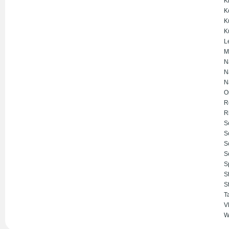
K
K
K
K
L
M
N
N
N
O
R
R
S
S
S
S
S
S
S
T
V
W