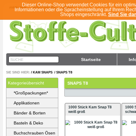
Dieser Online-Shop verwendet Cookies für ein optim
ANMELDEN
REGISTRIEREN
KONTO
Informationen oder die Spracheinstellung auf Ihrem Rec
Shops eingeschränkt.
Sind Sie dam
Startseite
Inf
SUCHE
SIE SIND HIER:
/
KAM SNAPS
/
SNAPS T8
Kategorieübersicht
SNAPS T8
*Großpackungen*
Applikationen
1000 Stück Kam Snap T8
1000 
weiß groß
schwa
Bänder & Borten
Basteln & Deko
Buchschrauben Ösen