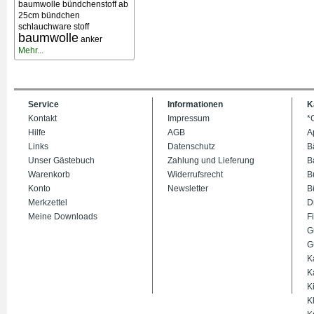
baumwolle bündchenstoff ab
25cm bündchen
schlauchware stoff
baumwolle
anker
Mehr...
Service
Informationen
K
Kontakt
Impressum
*
Hilfe
AGB
A
Links
Datenschutz
B
Unser Gästebuch
Zahlung und Lieferung
B
Warenkorb
Widerrufsrecht
B
Konto
Newsletter
B
Merkzettel
D
Meine Downloads
Fi
G
G
K
K
K
K