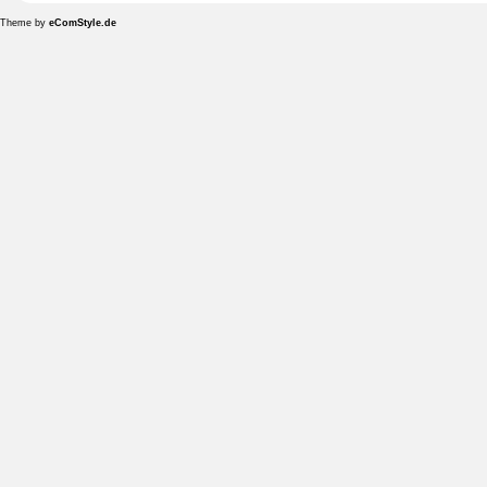
Theme by
eComStyle.de